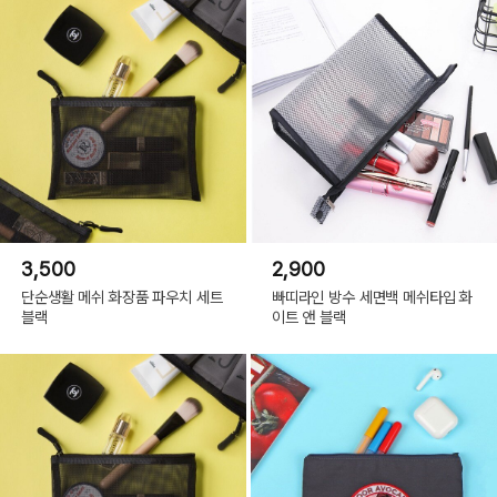
3,500
2,900
단순생활 메쉬 화장품 파우치 세트
빠띠라인 방수 세면백 메쉬타입 화
블랙
이트 앤 블랙