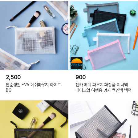
2,500
900
단순생활 EVA 메쉬파우치 화이트
젠카 메쉬 파우치 화장품 이너백
B6
메이크업 여행용 망사 백인백 백팩