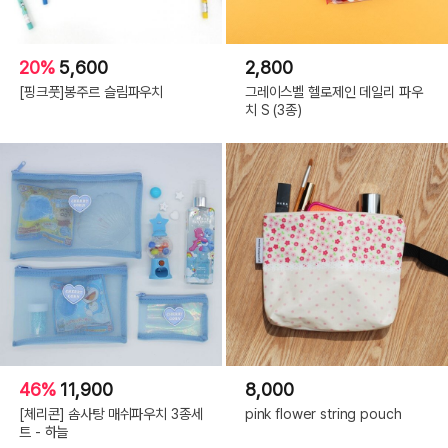
20%
5,600
2,800
[핑크풋]봉주르 슬림파우치
그레이스벨 헬로제인 데일리 파우
치 S (3종)
46%
11,900
8,000
[체리콘] 솜사탕 매쉬파우치 3종세
pink flower string pouch
트 - 하늘