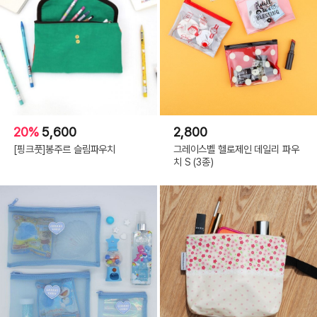
20%
5,600
2,800
[핑크풋]봉주르 슬림파우치
그레이스벨 헬로제인 데일리 파우
치 S (3종)