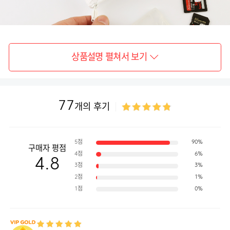
상품설명 펼쳐서 보기
77
개의 후기
5점
90%
구매자 평점
4점
6%
4.8
3점
3%
2점
1%
1점
0%