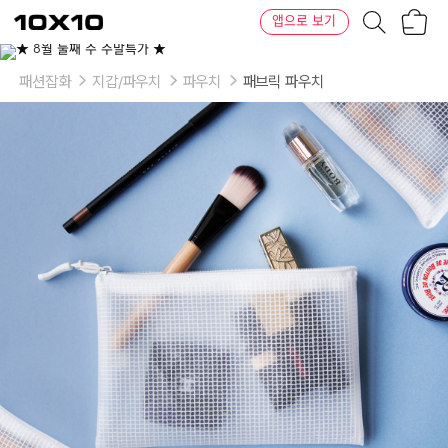
장
텐
앱으로 보기
바
바
구
이
이
니
텐
상
품
패션잡화
지갑/파우치
파우치
패브릭 파우치
의
옵
션
-
사
이
즈
선
택:
B6,
A5,
B5,
파
우
치
3
종
세
트