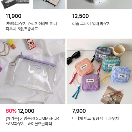
11,900
12,500
여행용파우치 캐리어정리백 이너
러슬 그레이 열매 파우치
파우치 6종/8종세트
60%
12,000
7,900
[체리콘] 키링증정! SUMMERDR
미니체 체크 퀼팅 미니 파우치
EAM파우치 -바이올렛글리터