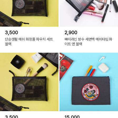
3,500
2,900
단순생활 메쉬 화장품 파우치 세트
빠띠라인 방수 세면백 메쉬타입 화
블랙
이트 앤 블랙
3,500
15,000