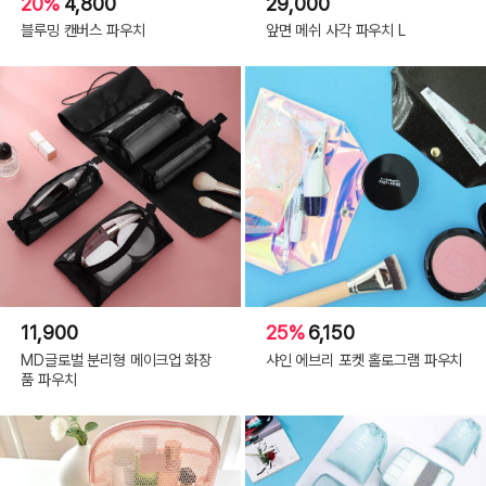
20%
4,800
29,000
블루밍 캔버스 파우치
앞면 메쉬 사각 파우치 L
11,900
25%
6,150
MD글로벌 분리형 메이크업 화장
샤인 에브리 포켓 홀로그램 파우치
품 파우치