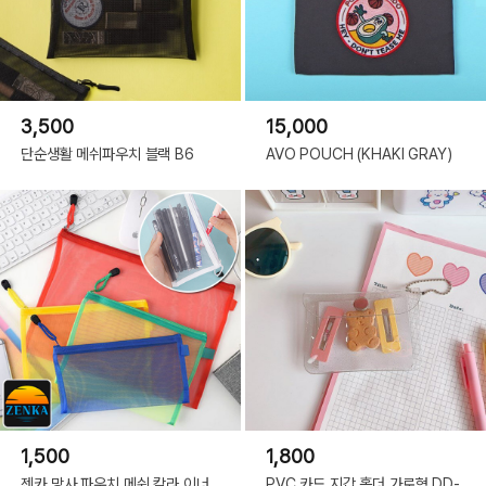
3,500
15,000
단순생활 메쉬파우치 블랙 B6
AVO POUCH (KHAKI GRAY)
1,500
1,800
젠카 망사 파우치 메쉬 칼라 이너
PVC 카드 지갑 홀더 가로형 DD-