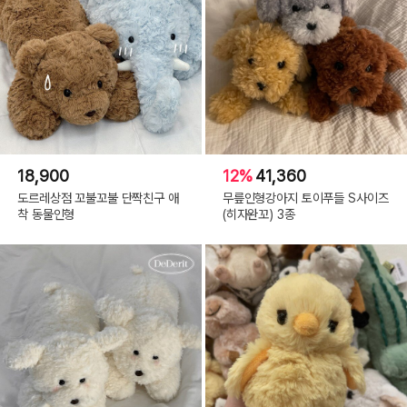
18,900
12%
41,360
도르레상점 꼬불꼬불 단짝친구 애
무릎인형강아지 토이푸들 S사이즈
착 동물인형
(히자완꼬) 3종