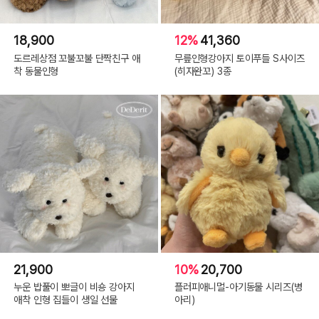
18,900
12%
41,360
도르레상점 꼬불꼬불 단짝친구 애
무릎인형강아지 토이푸들 S사이즈
착 동물인형
(히자완꼬) 3종
21,900
10%
20,700
누운 밥풀이 뽀글이 비숑 강아지
플러피애니멀-아기동물 시리즈(병
애착 인형 집들이 생일 선물
아리)