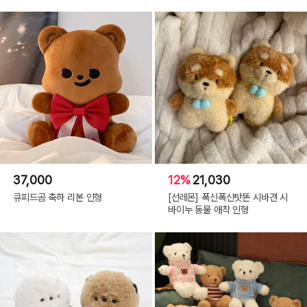
37,000
12%
21,030
큐피드곰 축하 리본 인형
[선레몬] 폭신폭신탓똔 시바견 시
바이누 동물 애착 인형