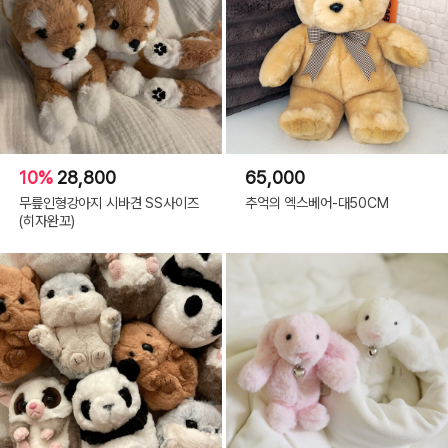
10%
28,800
65,000
무릎인형강아지 시바견 SS사이즈
추억의 엑스베어-대50CM
(히자완꼬)