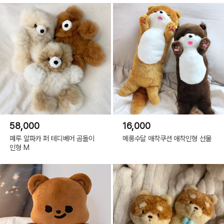
58,000
16,000
페루 알파카 퍼 테디베어 곰돌이
메롱수달 애착쿠션 애착인형 선물
인형 M