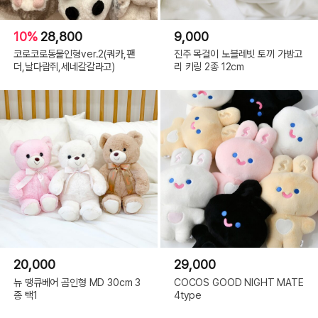
10%
28,800
9,000
코로코로동물인형ver.2(쿼카,팬
진주 목걸이 노블레빗 토끼 가방고
더,날다람쥐,세네갈갈라고)
리 키링 2종 12cm
20,000
29,000
뉴 땡큐베어 곰인형 MD 30cm 3
COCOS GOOD NIGHT MATE
종 택1
4type