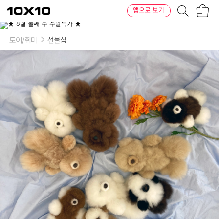
장
텐
앱으로 보기
바
바
구
이
이
니
텐
상
품
토이/취미
선물샵
의
옵
션
-
사
이
즈:
M,
S
/
컬
러:
화
이
트,
베
이
지,
브
라
운,
코
만
다
른
친
구,
판
다,
반
전