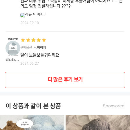
진짜 너무 귀엽고 촉감이 이세상 부들거림이 아니에요ㅜㅜ 문
의도 엄청 친절하십니다 ????
2024.09.10
구매옵션
M,베이지
털이 보들보들귀여워요
dubid**
2024.06.27
더 많은 후기 보기
이 상품과 같이 본 상품
Sponsored