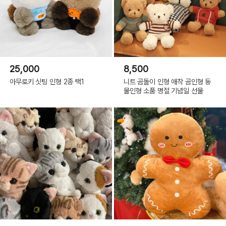
25,000
8,500
아무로키 싯팅 인형 2종 택1
니트 곰돌이 인형 애착 곰인형 동
물인형 소품 명절 기념일 선물