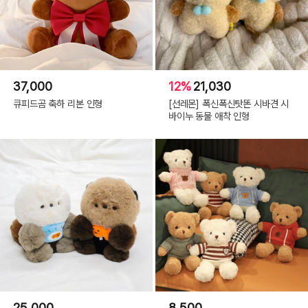
37,000
12%
21,030
큐피드곰 축하 리본 인형
[선레몬] 폭신폭신탓똔 시바견 시
바이누 동물 애착 인형
25,000
8,500