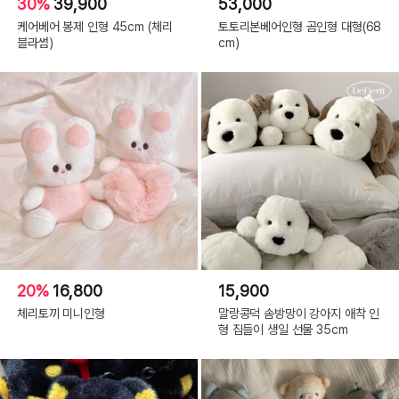
30%
39,900
53,000
케어베어 봉제 인형 45cm (체리
토토리본베어인형 곰인형 대형(68
블라썸)
cm)
20%
16,800
15,900
체리토끼 미니인형
말랑콩덕 솜방망이 강아지 애착 인
형 집들이 생일 선물 35cm