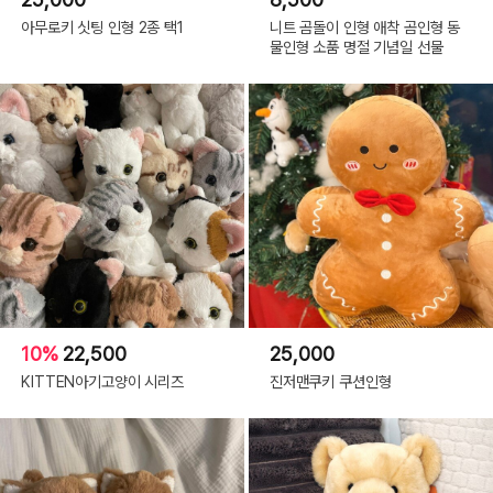
아무로키 싯팅 인형 2종 택1
니트 곰돌이 인형 애착 곰인형 동
물인형 소품 명절 기념일 선물
10%
22,500
25,000
KITTEN아기고양이 시리즈
진저맨쿠키 쿠션인형