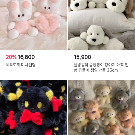
20%
16,800
15,900
체리토끼 미니인형
말랑콩덕 솜방망이 강아지 애착 인
형 집들이 생일 선물 35cm