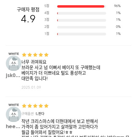
5점
96%
구매자 평점
4점
1%
4.9
3점
1%
2점
0%
1점
1%
너무 귀여워요
브라운 사고 넘 이뻐서 베이지 또 구매했는데
베이지가 더 이쁘네요 털도 풍성하고
jsk08**
대만족 입니다!
2025.01.09
구매옵션
S,판다
작년 크리스마스에 더현대에서 보고 반해서
heeey**
가격이 좀 있어가지고 살까말까 고민하다가
월급 들어와서 질렀어요!ㅎㅎ