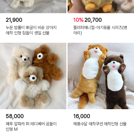
21,900
10%
20,700
누운 밥풀이 뽀글이 비숑 강아지
플러피애니멀-아기동물 시리즈(병
애착 인형 집들이 생일 선물
아리)
58,000
16,000
페루 알파카 퍼 테디베어 곰돌이
메롱수달 애착쿠션 애착인형 선물
인형 M