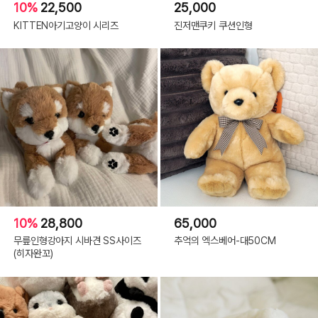
10%
22,500
25,000
KITTEN아기고양이 시리즈
진저맨쿠키 쿠션인형
10%
28,800
65,000
무릎인형강아지 시바견 SS사이즈
추억의 엑스베어-대50CM
(히자완꼬)