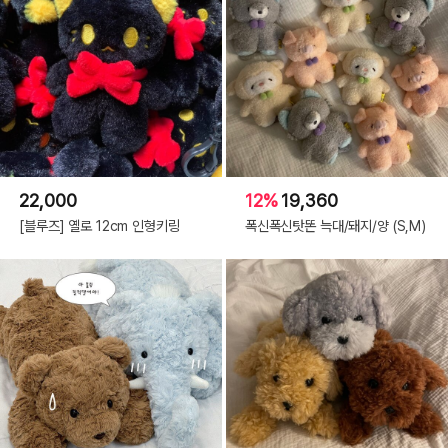
22,000
12%
19,360
[블루즈] 옐로 12cm 인형키링
폭신폭신탓똔 늑대/돼지/양 (S,M)