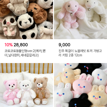
10%
28,800
9,000
코로코로동물인형ver.2(쿼카,팬
진주 목걸이 노블레빗 토끼 가방고
더,날다람쥐,세네갈갈라고)
리 키링 2종 12cm