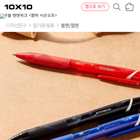
장
텐
앱으로 보기
바
바
구
이
이
니
텐
상
품
디자인문구
필기류/필통
볼펜/젤펜
의
옵
션
-
규
격
및
색
상:
0.38mm
블
랙,
0.38mm
블
루,
0.38mm
레
드,
0.38mm
아
프
리
코
트
(블
랙
잉
크),
0.38mm
라
벤