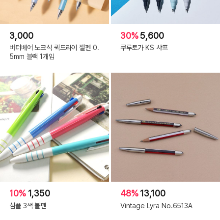
3,000
30%
5,600
버터베어 노크식 퀵드라이 젤펜 0.
쿠루토가 KS 샤프
5mm 블랙 1개입
10%
1,350
48%
13,100
심플 3색 볼펜
Vintage Lyra No.6513A