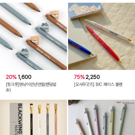
20%
1,600
75%
2,250
[핑크풋]멍냥이만년연필(랜덤발
[오사무굿즈] BIC 페이스 볼펜
송)