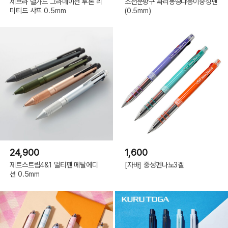
제브라 델가드 그라데이션 투톤 리
조선문방구 짜리몽땅냐옹이중성펜
미티드 샤프 0.5mm
(0.5mm)
24,900
1,600
제트스트림4&1 멀티펜 메탈에디
[자바] 중성펜나노3겔
션 0.5mm