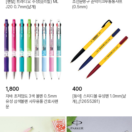
[펜탈] 트라디오 수성심(리필) ML
조선문방구 순덕이크루통통샤프
J20 0.7mm(낱개)
(0.5mm)
1,800
400
자바 초저점도 3색 볼펜 0.5mm
[동아] 스피디볼 유성펜 1.0mm(낱
유성 삼색볼펜 사무용품 간호사펜
개)_(12655281)
문