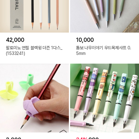
42,000
10,000
팔로미노 연필 블랙윙 더즌 1다스_
톰보 나무이야기 우드목제샤프 0.
(1533241)
5mm