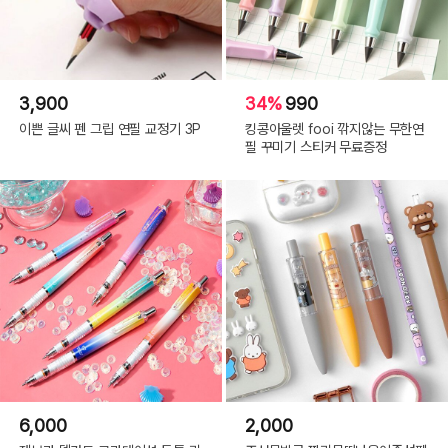
3,900
34%
990
이쁜 글씨 펜 그립 연필 교정기 3P
킹콩아울렛 fooi 깎지않는 무한연
필 꾸미기 스티커 무료증정
6,000
2,000