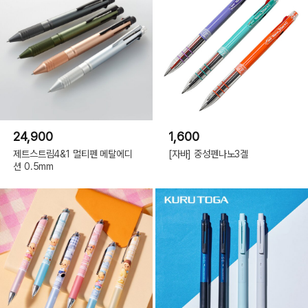
24,900
1,600
제트스트림4&1 멀티펜 메탈에디
[자바] 중성펜나노3겔
션 0.5mm