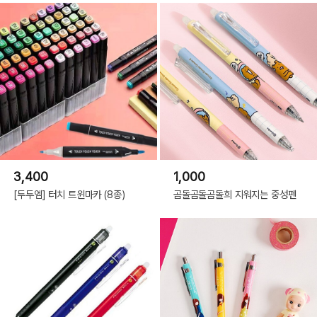
3,400
1,000
[두두엠] 터치 트윈마카 (8종)
곰돌곰돌곰돌희 지워지는 중성펜