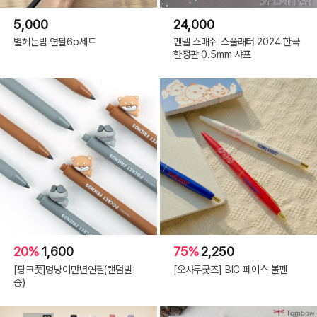
5,000
24,000
별헤는밤 연필6p세트
펜텔 스매쉬 스플래터 2024 한국
한정판 0.5mm 샤프
20%
1,600
75%
2,250
[핑크풋]멍냥이만년연필(랜덤발
[오사무굿즈] BIC 페이스 볼펜
송)