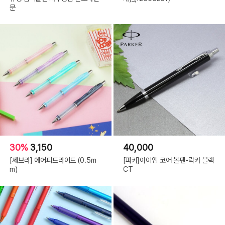
문
30%
3,150
40,000
[제브라] 에어피트라이트 (0.5m
[파카]아이엠 코어 볼펜-락카 블랙
m)
CT