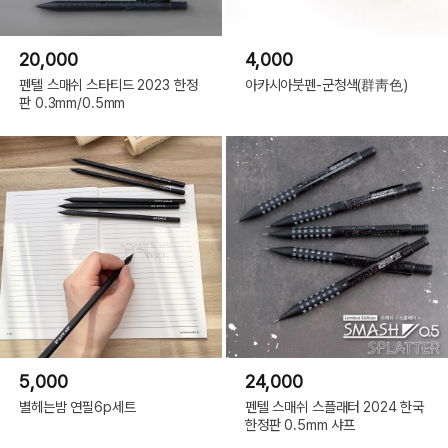
20,000
4,000
펜텔 스매쉬 스타티드 2023 한정
아카시아붓펜-군청색(群靑色)
판 0.3mm/0.5mm
5,000
24,000
별헤는밤 연필6p세트
펜텔 스매쉬 스플래터 2024 한국
한정판 0.5mm 샤프