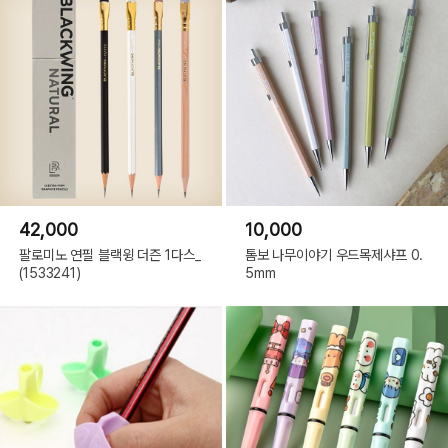
42,000
10,000
팔로미노 연필 블랙윙 더즌 1다스_
톰보 나무이야기 우드목제샤프 0.
(1533241)
5mm