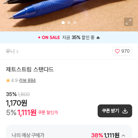
더
(블
랙
잉
크),
0.38mm
스
카
이
블
⭐️ 고객 평점
4.9
인기 상품 ⭐️
루
(블
랙
유니
970
잉
크),
0.38mm
라
이
제트스트림 스탠다드
트
핑
크
4.9
리뷰 884
(블
랙
잉
크),
35%
1,800
0.5mm
블
1,170원
랙,
0.5mm
쿠폰 받기
5%
1,111원
아
쿠폰 할인가
프
리
코
트
(블
랙
38%
1,111원
나의 예상 구매가
잉