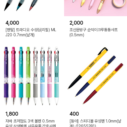
4,000
2,000
[펜탈] 트라디오 수성심(리필) ML
조선문방구 순덕이크루통통샤프
J20 0.7mm(낱개)
(0.5mm)
1,800
400
자바 초저점도 3색 볼펜 0.5mm
[동아] 스피디볼 유성펜 1.0mm(낱
유성 삼색볼펜 사무용품 간호사펜
개)_(12655281)