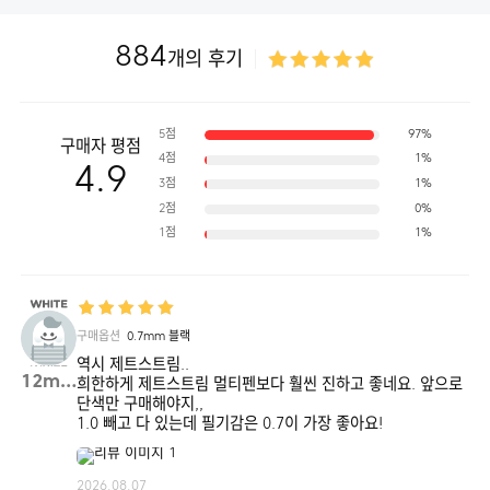
884
개의 후기
5점
97%
구매자 평점
4점
1%
4.9
3점
1%
2점
0%
1점
1%
구매옵션
0.7mm 블랙
역시 제트스트림..
12mma**
희한하게 제트스트림 멀티펜보다 훨씬 진하고 좋네요. 앞으로
단색만 구매해야지,,
1.0 빼고 다 있는데 필기감은 0.7이 가장 좋아요!
2026.08.07