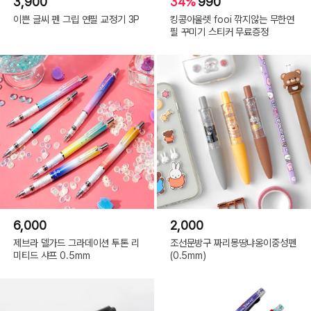
3,900
34%
990
이쁜 글씨 펜 그립 연필 교정기 3P
킹콩아울렛 fooi 깎지않는 무한연
필 꾸미기 스티커 무료증정
6,000
2,000
제브라 델가드 그라데이션 투톤 리
조선문방구 짜리몽땅냐옹이중성펜
미티드 샤프 0.5mm
(0.5mm)