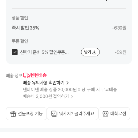
크),
0.5mm
라
벤
더
상품 할인
(블
랙
즉시 할인 35%
-630원
잉
크),
0.5mm
스
쿠폰 할인
카
이
블
신학기 준비 5% 할인쿠폰
-59원
받기
루
(블
(~8/24)
랙
잉
크),
0.5mm
텐텐배송
배송 정보
라
이
배송 유의사항 확인하기
트
핑
텐바이텐 배송 상품 20,000원 이상 구매 시 무료배송
크
(블
배송비 3,000원 절약하기
랙
잉
크),
0.7mm
블
선물포장 가능
뭐사지? 골라주세요
대학로점
랙,
1.0mm
블
랙,
1.0mm
블