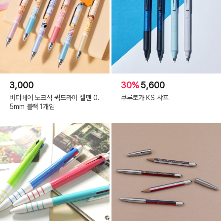
3,000
30%
5,600
버터베어 노크식 퀵드라이 젤펜 0.
쿠루토가 KS 샤프
5mm 블랙 1개입