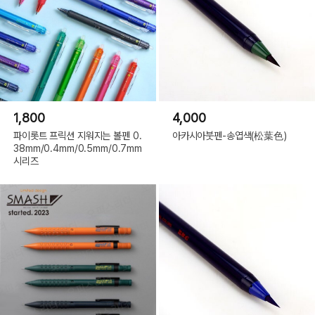
1,800
4,000
파이롯트 프릭션 지워지는 볼펜 0.
아카시아붓펜-송엽색(松葉色)
38mm/0.4mm/0.5mm/0.7mm
시리즈