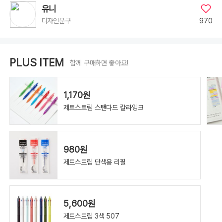
루,
1.0mm
유니
레
드
970
디자인문구
PLUS ITEM
함께 구매하면 좋아요!
1,170원
제트스트림 스탠다드 칼라잉크
980원
제트스트림 단색용 리필
5,600원
제트스트림 3색 507