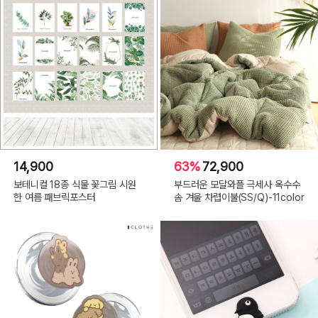
사이즈
: W65 x D65 x H123(mm)
소재
: ABS,PVC,AS
원산지
: 방글라데시
14,900
63%
72,900
♦ OPTION ♦
보테니컬 18종 식물 꽃그림 시원
부드러운 모달와플 극세사 옥수수
한 여름 패브릭포스터
솜 겨울 차렵이불(SS/Q)-11color