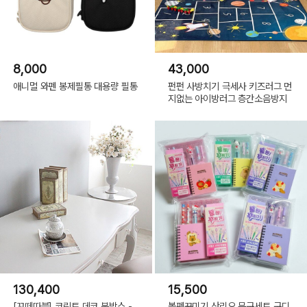
8,000
43,000
애니멀 와펜 봉제필통 대용량 필통
펀펀 사방치기 극세사 키즈러그 먼
지없는 아이방러그 층간소음방지
130,400
15,500
[꼬떼따블] 코린트 데코 북박스 -
볼펜꾸미기 산리오 문구세트 구디