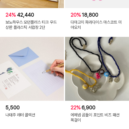
24%
42,440
20%
18,800
보노하우스 모던플러스 티크 우드
다마고치 파라다이스 마스코트 미
상판 플라스틱 서랍장 2단
야오치
5,500
22%
6,900
나태주 레터 콜렉션
에메넴 곰돌이 포인트 비즈 패션
목걸이