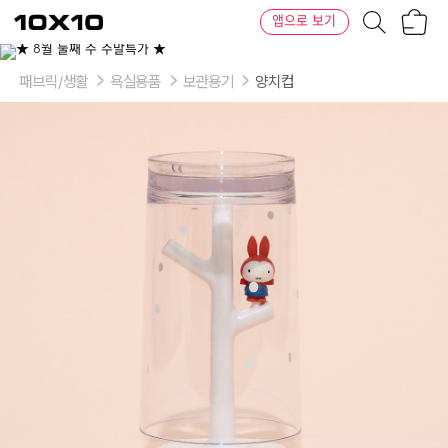
장
텐
앱으로 보기
바
바
구
이
이
니
텐
상
품
패브릭/생활
욕실용품
보관용기
양치컵
의
옵
션
-
옵
션:
스
노
우
데
이,
보
리
스