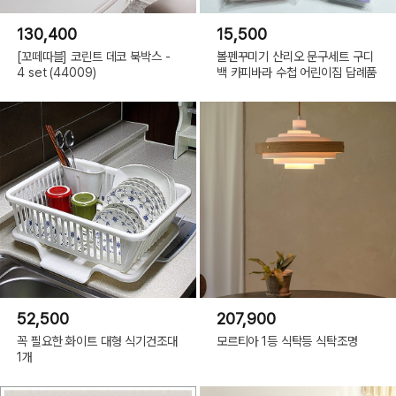
130,400
15,500
[꼬떼따블] 코린트 데코 북박스 -
볼펜꾸미기 산리오 문구세트 구디
4 set (44009)
백 카피바라 수첩 어린이집 답례품
스탠드 본체 바닥 미끄럼 방지 처리로 세면대에서 안정적으로 사용 가능합니다.
52,500
207,900
♦ DETAIL ♦
꼭 필요한 화이트 대형 식기건조대
모르티아 1등 식탁등 식탁조명
1개