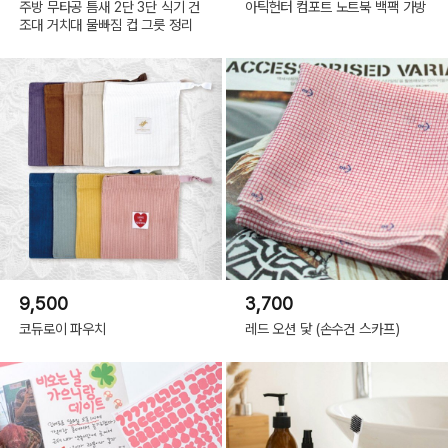
주방 무타공 틈새 2단 3단 식기 건
아틱헌터 컴포트 노트북 백팩 가방
조대 거치대 물빠짐 컵 그릇 정리
9,500
3,700
코듀로이 파우치
레드 오션 닻 (손수건 스카프)