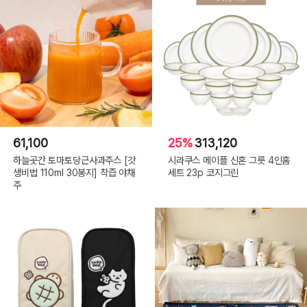
61,100
25%
313,120
하늘곳간 토마토당근사과주스 [갓
시라쿠스 메이플 신혼 그릇 4인홈
생비법 110ml 30봉지] 착즙 야채
세트 23p 코지그린
주