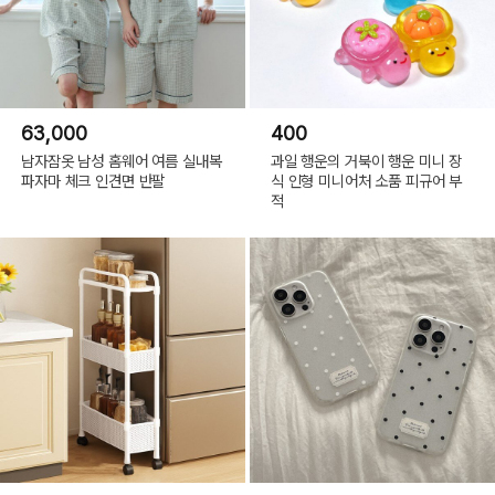
63,000
400
남자잠옷 남성 홈웨어 여름 실내복
과일 행운의 거북이 행운 미니 장
파자마 체크 인견면 반팔
식 인형 미니어처 소품 피규어 부
적