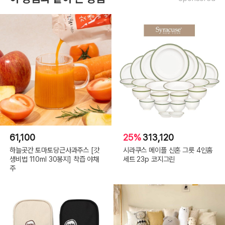
61,100
25%
313,120
하늘곳간 토마토당근사과주스 [갓
시라쿠스 메이플 신혼 그릇 4인홈
생비법 110ml 30봉지] 착즙 야채
세트 23p 코지그린
주