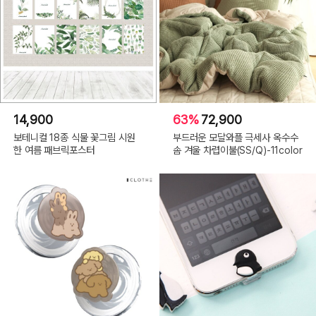
14,900
63%
72,900
보테니컬 18종 식물 꽃그림 시원
부드러운 모달와플 극세사 옥수수
한 여름 패브릭포스터
솜 겨울 차렵이불(SS/Q)-11color