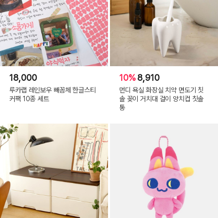
보리스
18,000
10%
8,910
루카랩 레인보우 빼꼼체 한글스티
먼디 욕실 화장실 치약 면도기 칫
커팩 10종 세트
솔 꽂이 거치대 걸이 양치컵 칫솔
(C) 10X10.INC 2023(or COPYRIGHT(C) 2023 ALL RIGHTS RESERVED BY
통
10X10 INC)