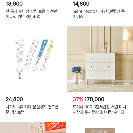
18,900
14,800
핏 틈새 수납장 슬림 트롤리 선반
more round 디자인 [반투명 폰
이동식 카트 3단 400
케이스]
24,800
37%
178,000
나가노 치이카와 분실방지 핸드폰
모아나 800 3단서랍장 서랍 미니
줄 넥스트랩
서랍장 옷서랍장 3단서랍 수납장