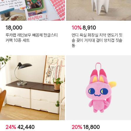
18,000
10%
8,910
루카랩 레인보우 빼꼼체 한글스티
먼디 욕실 화장실 치약 면도기 칫
커팩 10종 세트
솔 꽂이 거치대 걸이 양치컵 칫솔
통
24%
42,440
20%
18,800