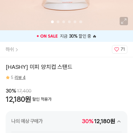
⭐️ 고객 평점
5
인기 상품 ⭐️
하쉬
71
[HASHY] 미피 양치컵 스탠드
5
리뷰 4
30%
17,400
12,180원
할인 적용가
30%
12,180원
나의 예상 구매가