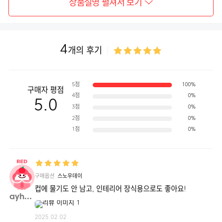
상품설명 펼쳐서 보기
4
개의 후기
5점
100%
구매자 평점
4점
0%
5.0
3점
0%
2점
0%
1점
0%
구매옵션
스노우데이
컵에 물기도 안 남고, 인테리어 장식용으로도 좋아요!
귀여운 캐릭터가 달린 스탠드에 컵을 거치하여 건조 위생적인 사용이 가능합니다.
ayhso**
2025.02.02