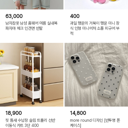
63,000
400
남자잠옷 남성 홈웨어 여름 실내복
과일 행운의 거북이 행운 미니 장
파자마 체크 인견면 반팔
식 인형 미니어처 소품 피규어 부
적
18,900
14,800
핏 틈새 수납장 슬림 트롤리 선반
more round 디자인 [반투명 폰
이동식 카트 3단 400
케이스]