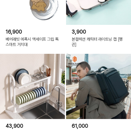
16,900
3,900
베어래빗 에폭시 맥세이프 그립 톡
본컬렉션 캐릭터 라이트닝 캡 [펭
스마트 거치대
귄]
스노우데이
43,900
61,000