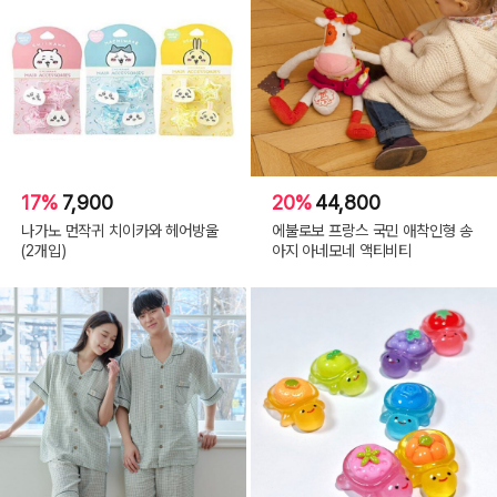
17%
7,900
20%
44,800
나가노 먼작귀 치이카와 헤어방울
에불로보 프랑스 국민 애착인형 송
(2개입)
아지 아네모네 액티비티