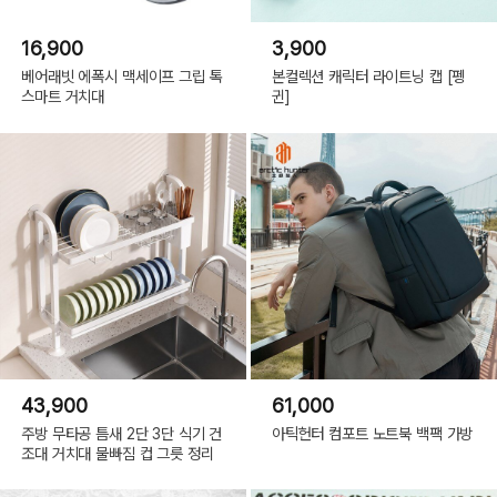
16,900
3,900
베어래빗 에폭시 맥세이프 그립 톡
본컬렉션 캐릭터 라이트닝 캡 [펭
스마트 거치대
귄]
43,900
61,000
주방 무타공 틈새 2단 3단 식기 건
아틱헌터 컴포트 노트북 백팩 가방
조대 거치대 물빠짐 컵 그릇 정리