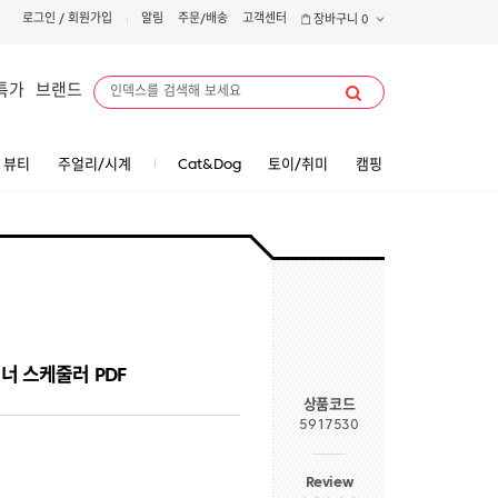
로그인
/
회원가입
알림
주문/배송
고객센터
장바구니
0
특가
브랜드
뷰티
주얼리/시계
Cat&Dog
토이/취미
캠핑
너 스케줄러 PDF
상품코드
5917530
Review