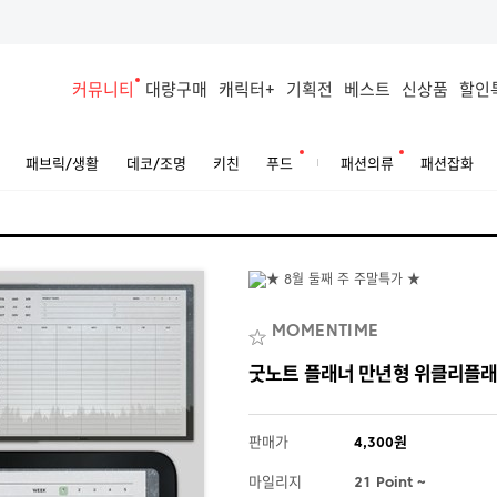
커뮤니티
대량구매
캐릭터+
기획전
베스트
신상품
할인
패브릭/생활
데코/조명
키친
푸드
패션의류
패션잡화
MOMENTIME
굿노트 플래너 만년형 위클리플래
판매가
4,300원
마일리지
21 Point ~