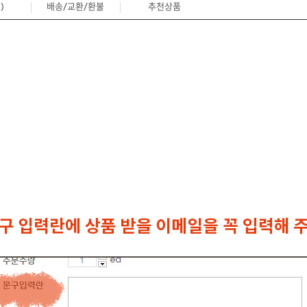
)
배송/교환/환불
추천상품
0