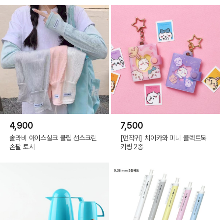
4,900
7,500
솔라비 아이스실크 쿨링 선스크린
[먼작귀] 치이카와 미니 콜렉트북
손팔 토시
키링 2종