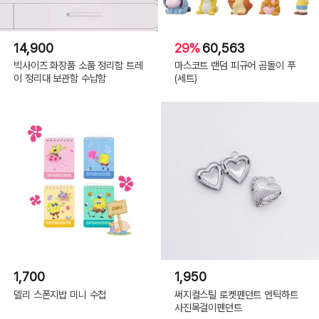
14,900
29%
60,563
빅사이즈 화장품 소품 정리함 트레
마스코트 랜덤 피규어 곰돌이 푸
이 정리대 보관함 수납함
(세트)
1,700
1,950
델리 스폰지밥 미니 수첩
써지컬스틸 로켓펜던트 엔틱하트
사진목걸이펜던트