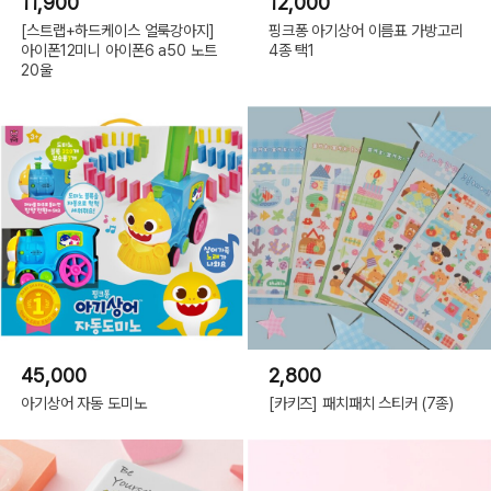
11,900
12,000
[스트랩+하드케이스 얼룩강아지]
핑크퐁 아기상어 이름표 가방고리
아이폰12미니 아이폰6 a50 노트
4종 택1
20울
45,000
2,800
아기상어 자동 도미노
[카키즈] 패치패치 스티커 (7종)