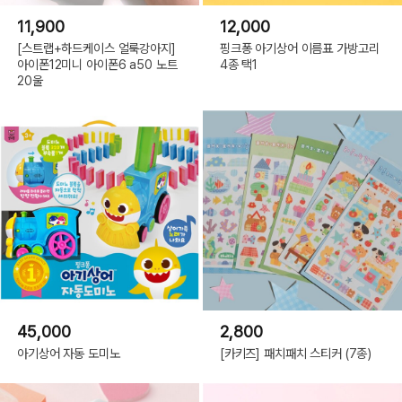
11,900
12,000
[스트랩+하드케이스 얼룩강아지]
핑크퐁 아기상어 이름표 가방고리
아이폰12미니 아이폰6 a50 노트
4종 택1
20울
45,000
2,800
아기상어 자동 도미노
[카키즈] 패치패치 스티커 (7종)