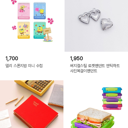
1,700
1,950
델리 스폰지밥 미니 수첩
써지컬스틸 로켓펜던트 엔틱하트
사진목걸이펜던트