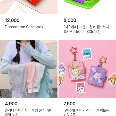
12,000
8,000
Dorandoran Cashbook
[시스테마] 트렌드 컬러 샌드위치
도시락 450ml_(835441)
4,900
7,500
솔라비 아이스실크 쿨링 선스크린
[먼작귀] 치이카와 미니 콜렉트북
손팔 토시
키링 2종