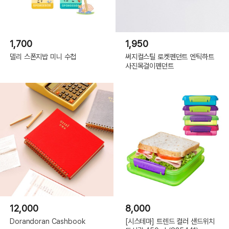
1,700
1,950
델리 스폰지밥 미니 수첩
써지컬스틸 로켓펜던트 엔틱하트
사진목걸이펜던트
12,000
8,000
Dorandoran Cashbook
[시스테마] 트렌드 컬러 샌드위치