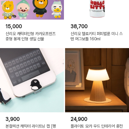
15,000
38,700
산리오 캐릭터인형 카카오프렌즈
산리오 헬로키티 퍼피벌룬 미니 스
중형 봉제 인형 생일 선물
텐 머그보틀 160ml
3,900
24,900
본컬렉션 캐릭터 라이트닝 캡 [펭
플라이토 모카 우드 인테리어 충전