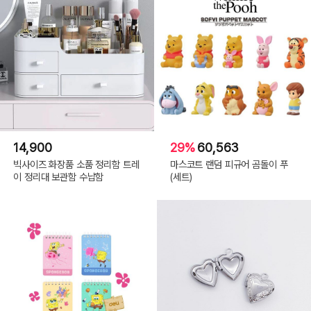
14,900
29%
60,563
빅사이즈 화장품 소품 정리함 트레
마스코트 랜덤 피규어 곰돌이 푸
이 정리대 보관함 수납함
(세트)