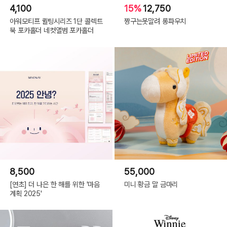
4,100
15%
12,750
아워모티프 퀼팅시리즈 1단 콜렉트
짱구는못말려 롱파우치
북 포카홀더 네컷앨범 포카홀더
8,500
55,000
[연초] 더 나은 한 해를 위한 '마음
미니 황금 말 금마리
계획 2025'