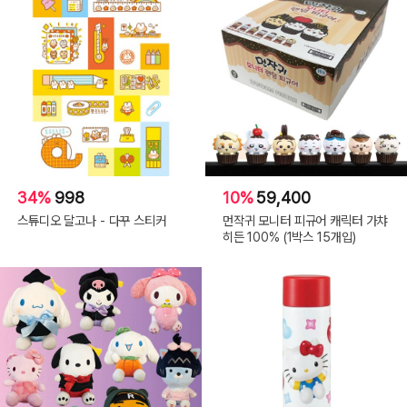
34%
998
10%
59,400
스튜디오 달고나 - 다꾸 스티커
먼작귀 모니터 피규어 캐릭터 가챠
히든 100% (1박스 15개입)