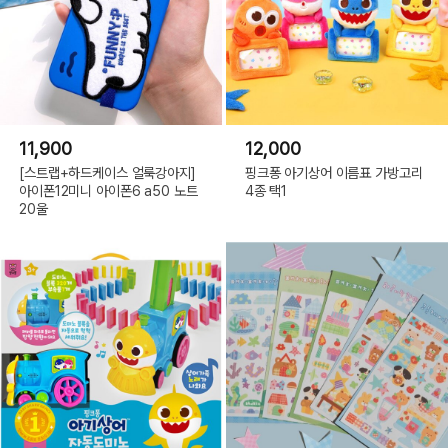
11,900
12,000
[스트랩+하드케이스 얼룩강아지]
핑크퐁 아기상어 이름표 가방고리
아이폰12미니 아이폰6 a50 노트
4종 택1
20울