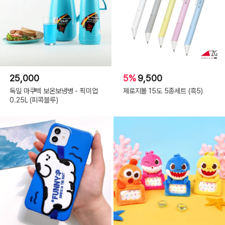
25,000
5%
9,500
독일 마쿠텍 보온보냉병 - 픽미업
제로지볼 15도 5종세트 (흑5)
0.25L (피콕블루)