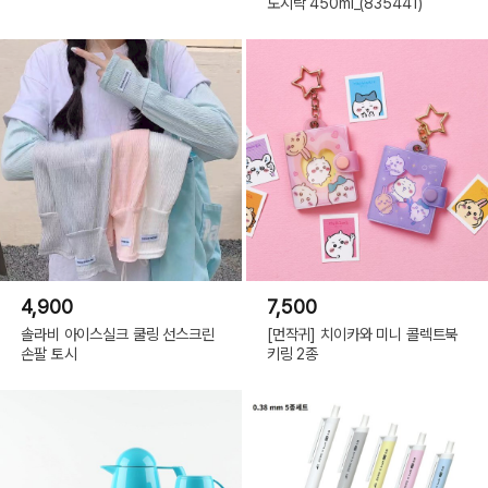
도시락 450ml_(835441)
4,900
7,500
솔라비 아이스실크 쿨링 선스크린
[먼작귀] 치이카와 미니 콜렉트북
손팔 토시
키링 2종