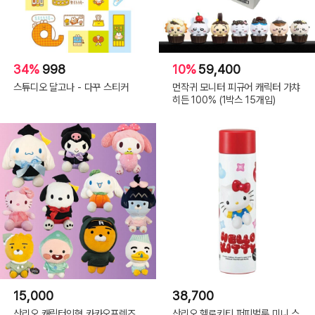
34%
998
10%
59,400
스튜디오 달고나 - 다꾸 스티커
먼작귀 모니터 피규어 캐릭터 가챠
히든 100% (1박스 15개입)
15,000
38,700
산리오 캐릭터인형 카카오프렌즈
산리오 헬로키티 퍼피벌룬 미니 스