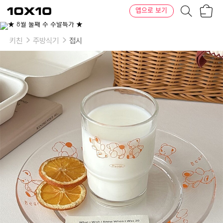
장
텐
앱으로 보기
바
바
구
이
이
니
텐
상
품
키친
주방식기
접시
의
옵
션
-
상
품
선
택:
유
리
컵,
플
레
이
트