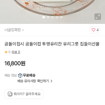
너굴잡화점
4
곰돌이접시 곰돌이컵 투명유리잔 유리그릇 집들이선물
0
리뷰 0
16,800원
무료배송
배송 정보
배송 유의사항 확인하기
뭐사지? 골라주세요