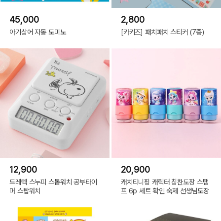
45,000
2,800
아기상어 자동 도미노
[카키즈] 패치패치 스티커 (7종)
12,900
20,900
드레텍 스누피 스톱워치 공부타이
캐치티니핑 캐릭터 칭찬도장 스탬
머 스탑워치
프 6p 세트 확인 숙제 선생님도장