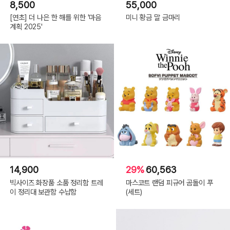
8,500
55,000
[연초] 더 나은 한 해를 위한 '마음
미니 황금 말 금마리
계획 2025'
14,900
29%
60,563
빅사이즈 화장품 소품 정리함 트레
마스코트 랜덤 피규어 곰돌이 푸
이 정리대 보관함 수납함
(세트)