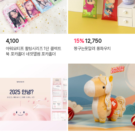
4,100
15%
12,750
아워모티프 퀼팅시리즈 1단 콜렉트
짱구는못말려 롱파우치
북 포카홀더 네컷앨범 포카홀더