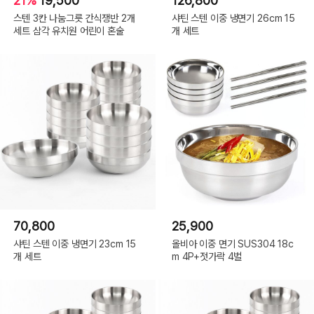
21%
19,500
126,800
스텐 3칸 나눔그릇 간식쟁반 2개
샤틴 스텐 이중 냉면기 26cm 15
세트 삼각 유치원 어린이 혼술
개 세트
70,800
25,900
샤틴 스텐 이중 냉면기 23cm 15
올비아 이중 면기 SUS304 18c
개 세트
m 4P+젓가락 4벌