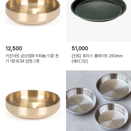
12,500
51,000
키친아트 금상첨화 티타늄 이중 찬
[킨토] 포리스 플레이트 260mm
기 대14CM 반찬그릇
(애쉬그린)