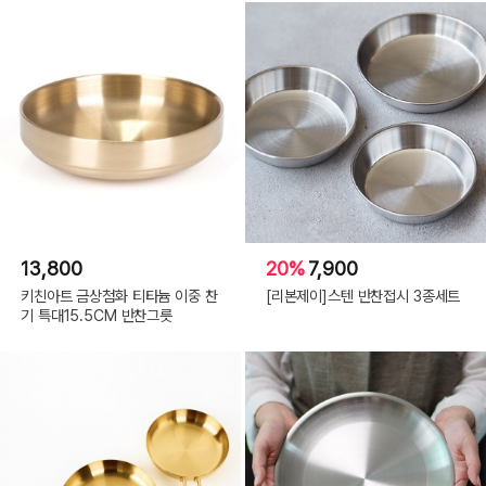
13,800
20%
7,900
키친아트 금상첨화 티타늄 이중 찬
[리본제이]스텐 반찬접시 3종세트
기 특대15.5CM 반찬그릇