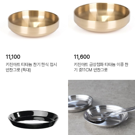
11,100
11,600
키친아트 티타늄 찬기 한식 접시
키친아트 금상첨화 티타늄 이중 찬
반찬그릇 (특대)
기 중11CM 반찬그릇