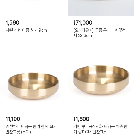
1,580
171,000
샤틴 스텐 이중 찬기 9cm
[오부자유기] 궁중 특대 매화꽃접
시 23.3cm
11,100
11,600
키친아트 티타늄 찬기 한식 접시
키친아트 금상첨화 티타늄 이중 찬
반찬그릇 (특대)
기 중11CM 반찬그릇