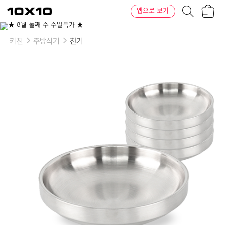
장
텐
앱으로 보기
바
바
구
이
니
텐
키친
주방식기
찬기