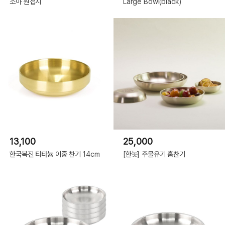
소아 원접시
Large Bowl(black)
13,100
25,000
한국복진 티타늄 이중 찬기 14cm
[한놋] 주물유기 홈찬기