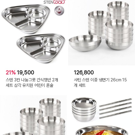
21%
19,500
126,800
스텐 3칸 나눔그릇 간식쟁반 2개
샤틴 스텐 이중 냉면기 26cm 15
세트 삼각 유치원 어린이 혼술
개 세트