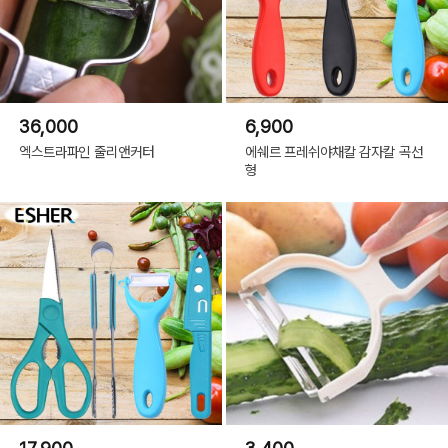
36,000
6,900
엑스트라파인 줄리앤커터
에쉐르 프레쉬야채칼 감자칼 곡선
형