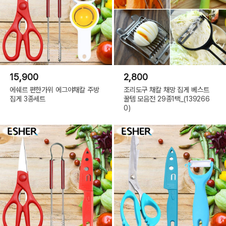
15,900
2,800
에쉐르 편한가위 에그야채칼 주방
조리도구 채칼 채망 집게 베스트
집게 3종세트
꿀템 모음전 29종1택_(139266
0)