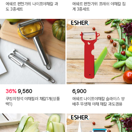
에쉐르 편한가위 나이프야채칼 과
에쉐르 편한가위 프레쉬 야채칼 집
도 3종세트
게 3종세트
36%
9,560
6,900
쿠킹의정석 야채필러 채칼1개(상품
에쉐르 나이프야채칼 슬라이스 양
택1)
배추 무생채 야채 채칼 과도겸용