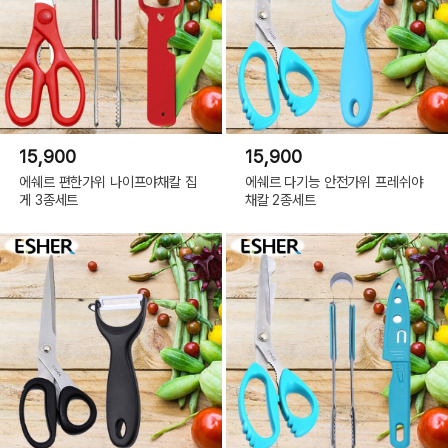
15,900
15,900
에쉐르 편한가위 나이프야채칼 집
에쉐르 다기능 안전가위 프레쉬야
게 3종세트
채칼 2종세트