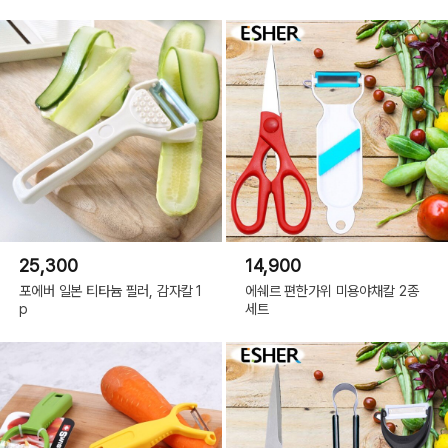
25,300
14,900
포에버 일본 티타늄 필러, 감자칼 1
에쉐르 편한가위 미용야채칼 2종
p
세트