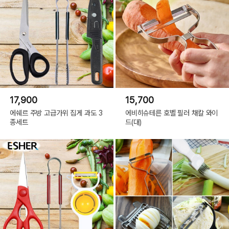
17,900
15,700
에쉐르 주방 고급가위 집게 과도 3
에비히슈테른 호벨 필러 채칼 와이
종세트
드(대)