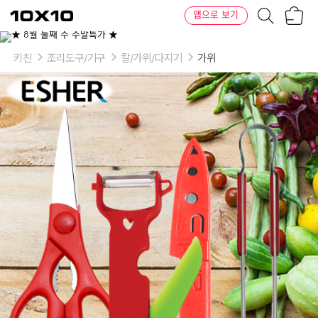
장
텐
앱으로 보기
바
바
구
이
니
텐
키친
조리도구/기구
칼/가위/다지기
가위