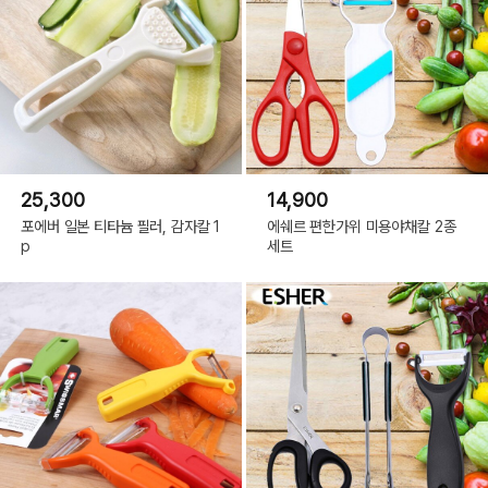
25,300
14,900
포에버 일본 티타늄 필러, 감자칼 1
에쉐르 편한가위 미용야채칼 2종
p
세트