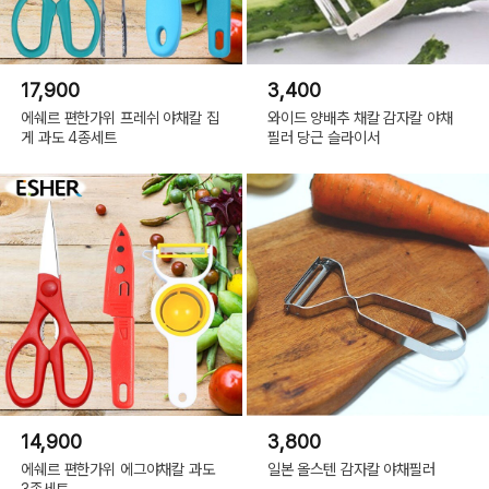
17,900
3,400
에쉐르 편한가위 프레쉬 야채칼 집
와이드 양배추 채칼 감자칼 야채
게 과도 4종세트
필러 당근 슬라이서
14,900
3,800
에쉐르 편한가위 에그야채칼 과도
일본 올스텐 감자칼 야채필러
3종세트