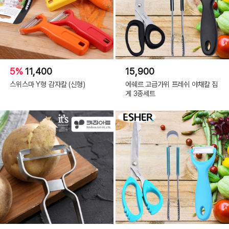
5%
11,400
15,900
스위스마 Y형 감자칼 (신형)
에쉐르 고급가위 프레쉬 야채칼 집
게 3종세트