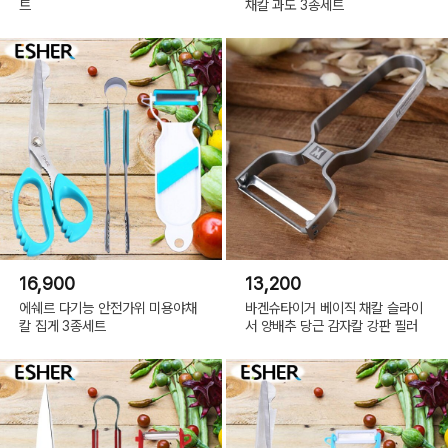
트
채칼 과도 3종세트
16,900
13,200
에쉐르 다기능 안전가위 미용야채
바겐슈타이거 베이직 채칼 슬라이
칼 집게 3종세트
서 양배추 당근 감자칼 강판 필러