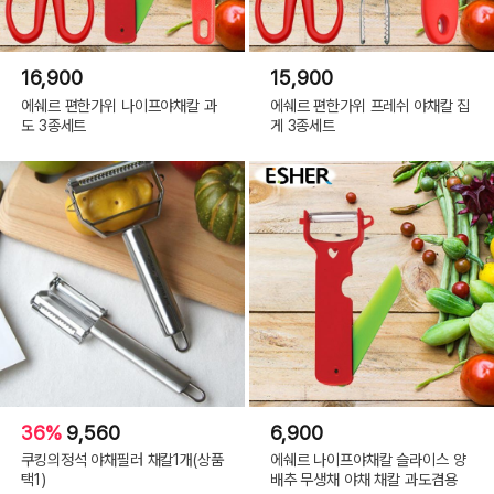
16,900
15,900
에쉐르 편한가위 나이프야채칼 과
에쉐르 편한가위 프레쉬 야채칼 집
도 3종세트
게 3종세트
36%
9,560
6,900
쿠킹의정석 야채필러 채칼1개(상품
에쉐르 나이프야채칼 슬라이스 양
택1)
배추 무생채 야채 채칼 과도겸용