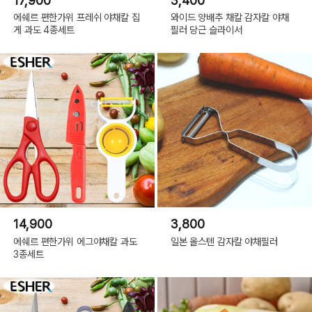
17,900
3,400
에쉐르 편한가위 프레쉬 야채칼 집
와이드 양배추 채칼 감자칼 야채
게 과도 4종세트
필러 당근 슬라이서
14,900
3,800
에쉐르 편한가위 에그야채칼 과도
일본 올스텐 감자칼 야채필러
3종세트