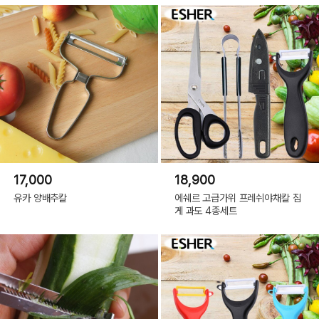
17,000
18,900
유카 양배추칼
에쉐르 고급가위 프레쉬야채칼 집
게 과도 4종세트