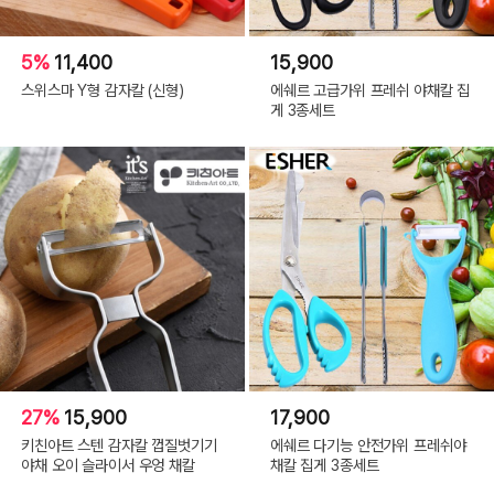
5%
11,400
15,900
스위스마 Y형 감자칼 (신형)
에쉐르 고급가위 프레쉬 야채칼 집
게 3종세트
27%
15,900
17,900
키친아트 스텐 감자칼 껍질벗기기
에쉐르 다기능 안전가위 프레쉬야
야채 오이 슬라이서 우엉 채칼
채칼 집게 3종세트