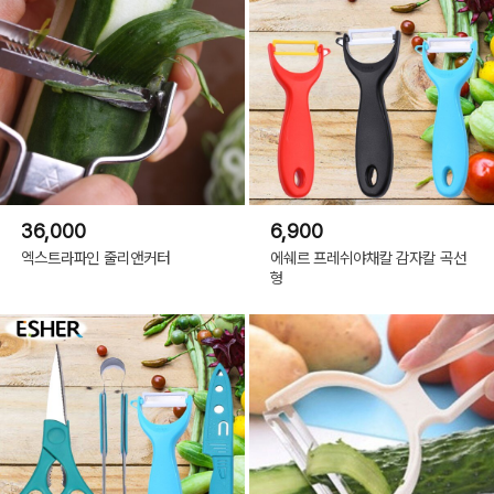
36,000
6,900
엑스트라파인 줄리앤커터
에쉐르 프레쉬야채칼 감자칼 곡선
형