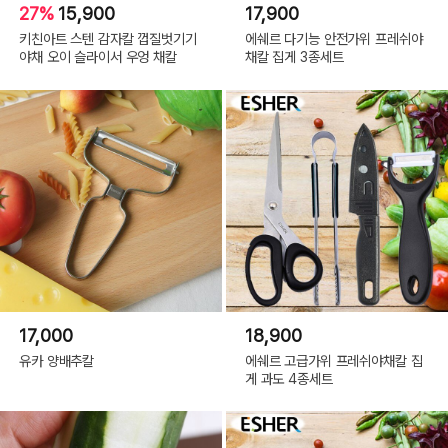
27%
15,900
17,900
키친아트 스텐 감자칼 껍질벗기기
에쉐르 다기능 안전가위 프레쉬야
야채 오이 슬라이서 우엉 채칼
채칼 집게 3종세트
17,000
18,900
유카 양배추칼
에쉐르 고급가위 프레쉬야채칼 집
게 과도 4종세트