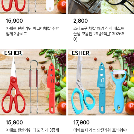
15,900
2,800
에쉐르 편한가위 에그야채칼 주방
조리도구 채칼 채망 집게 베스트
집게 3종세트
꿀템 모음전 29종1택_(139266
0)
15,900
17,900
에쉐르 편한가위 과도 집게 3종세
에쉐르 다기능 안전가위 프레쉬야