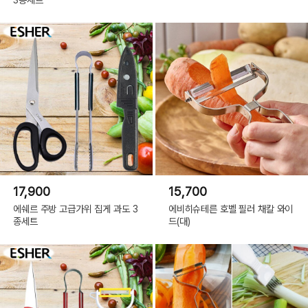
17,900
15,700
에쉐르 주방 고급가위 집게 과도 3
에비히슈테른 호벨 필러 채칼 와이
종세트
드(대)