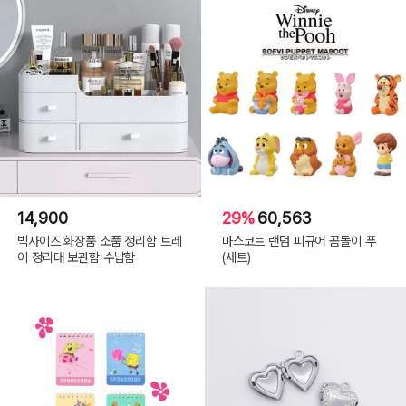
14,900
29%
60,563
빅사이즈 화장품 소품 정리함 트레
마스코트 랜덤 피규어 곰돌이 푸
이 정리대 보관함 수납함
(세트)