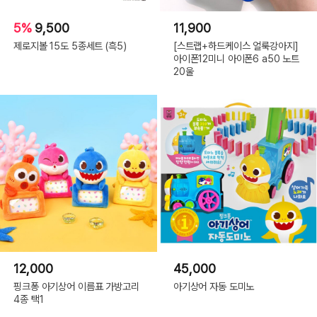
5%
9,500
11,900
제로지볼 15도 5종세트 (흑5)
[스트랩+하드케이스 얼룩강아지]
아이폰12미니 아이폰6 a50 노트
20울
12,000
45,000
핑크퐁 아기상어 이름표 가방고리
아기상어 자동 도미노
4종 택1