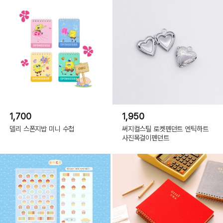
1,700
1,950
델리 스폰지밥 미니 수첩
써지컬스틸 로켓펜던트 엔틱하트
사진목걸이펜던트