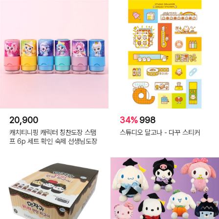
20,900
34%
998
캐치티니핑 캐릭터 칭찬도장 스탬
스튜디오 달고나 - 다꾸 스티커
프 6p 세트 확인 숙제 선생님도장