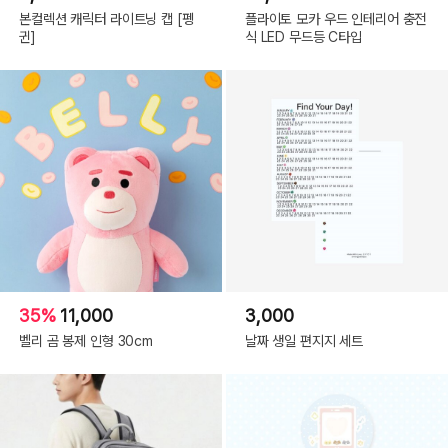
본컬렉션 캐릭터 라이트닝 캡 [펭
플라이토 모카 우드 인테리어 충전
귄]
식 LED 무드등 C타입
35%
11,000
3,000
벨리 곰 봉제 인형 30cm
날짜 생일 편지지 세트