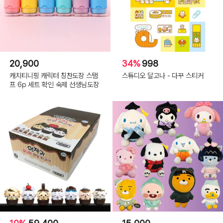
20,900
34%
998
캐치티니핑 캐릭터 칭찬도장 스탬
스튜디오 달고나 - 다꾸 스티커
프 6p 세트 확인 숙제 선생님도장