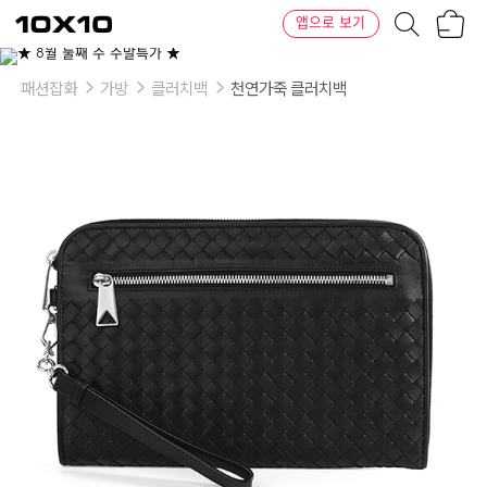
장
텐
앱으로 보기
바
바
구
이
이
니
텐
상
품
패션잡화
가방
클러치백
천연가죽 클러치백
의
옵
션
-
모
델
명:
493190
V4651
8803