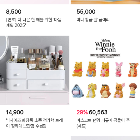
8,500
55,000
[연초] 더 나은 한 해를 위한 '마음
미니 황금 말 금마리
계획 2025'
14,900
29%
60,563
빅사이즈 화장품 소품 정리함 트레
마스코트 랜덤 피규어 곰돌이 푸
이 정리대 보관함 수납함
(세트)