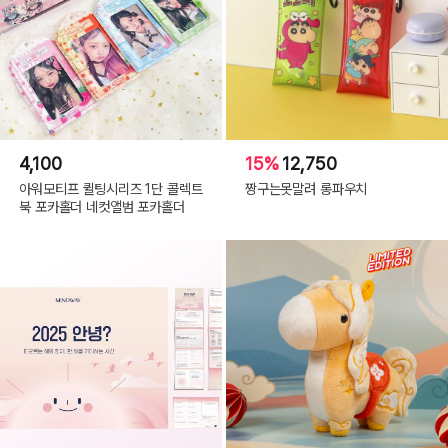
4,100
15%
12,750
아워모티프 퀼팅시리즈 1단 콜렉트
짱구는못말려 롱파우치
북 포카홀더 네컷앨범 포카홀더