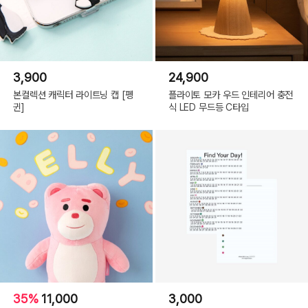
3,900
24,900
본컬렉션 캐릭터 라이트닝 캡 [펭
플라이토 모카 우드 인테리어 충전
귄]
식 LED 무드등 C타입
35%
11,000
3,000