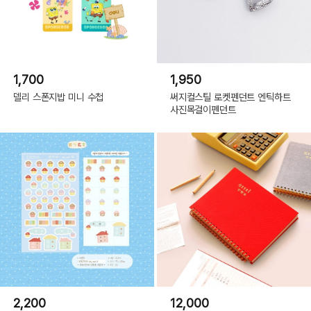
1,700
1,950
델리 스폰지밥 미니 수첩
써지컬스틸 로켓펜던트 엔틱하트
사진목걸이펜던트
2,200
12,000