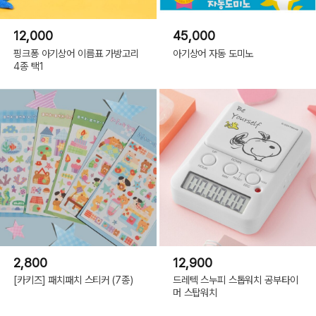
12,000
45,000
핑크퐁 아기상어 이름표 가방고리
아기상어 자동 도미노
4종 택1
2,800
12,900
[카키즈] 패치패치 스티커 (7종)
드레텍 스누피 스톱워치 공부타이
머 스탑워치