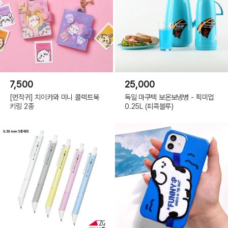
7,500
25,000
[먼작귀] 치이카와 미니 콜렉트북
독일 마쿠텍 보온보냉병 - 픽미업
키링 2종
0.25L (피콕블루)