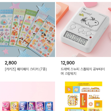
2,800
12,900
[카키즈] 패치패치 스티커 (7종)
드레텍 스누피 스톱워치 공부타이
머 스탑워치