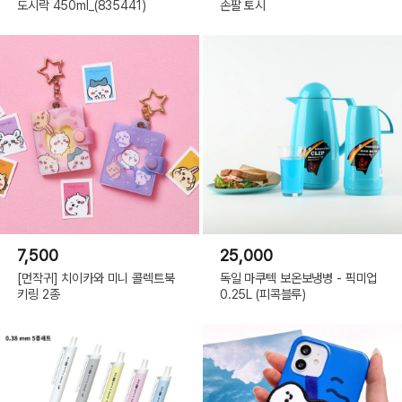
도시락 450ml_(835441)
손팔 토시
7,500
25,000
[먼작귀] 치이카와 미니 콜렉트북
독일 마쿠텍 보온보냉병 - 픽미업
키링 2종
0.25L (피콕블루)