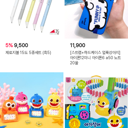
5%
9,500
11,900
제로지볼 15도 5종세트 (흑5)
[스트랩+하드케이스 얼룩강아지]
아이폰12미니 아이폰6 a50 노트
20울