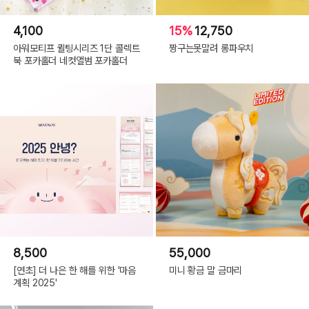
4,100
15%
12,750
아워모티프 퀼팅시리즈 1단 콜렉트
짱구는못말려 롱파우치
북 포카홀더 네컷앨범 포카홀더
8,500
55,000
[연초] 더 나은 한 해를 위한 '마음
미니 황금 말 금마리
계획 2025'