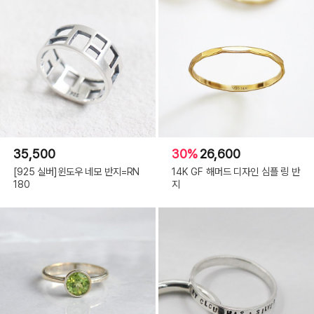
35,500
30%
26,600
[925 실버]윈도우 네모 반지=RN
14K GF 해머드 디자인 심플 링 반
180
지