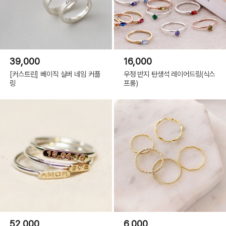
39,000
16,000
[커스트린] 베이직 실버 네임 커플
우정 반지 탄생석 레이어드링(식스
링
프롱)
52,000
6,000