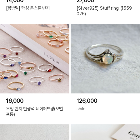
14,000
27,000
[봄밤달] 합성 문스톤 반지
[Silver925] Stuff ring_(1559
026)
16,000
126,000
우정 반지 탄생석 레이어드링(오벌
shilo
프롱)