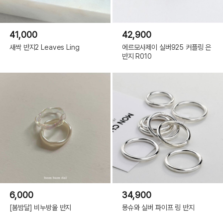
41,000
42,900
새싹 반지2 Leaves Ling
에르모사제이 실버925 커플링 은
반지 R010
6,000
34,900
[봄밤달] 비누방울 반지
몽슈와 실버 파이프 링 반지