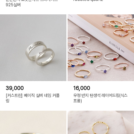
925실버
39,000
16,000
[커스트린] 베이직 실버 네임 커플
우정 반지 탄생석 레이어드링(식스
링
프롱)