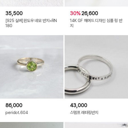
35,500
30%
26,600
[925 실버]윈도우 네모 반지=RN
14K GF 해머드 디자인 심플 링 반
180
지
86,000
43,000
peridot.604
스템프 레터링반지