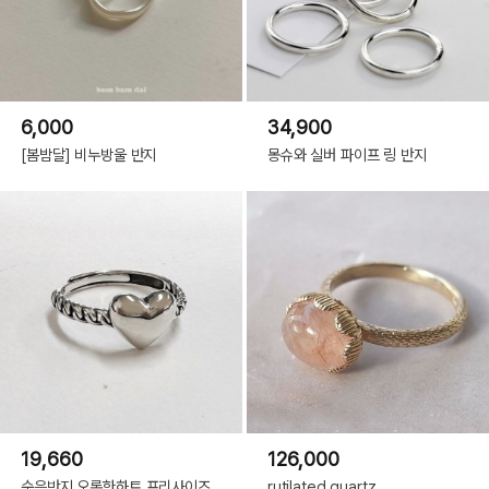
6,000
34,900
[봄밤달] 비누방울 반지
몽슈와 실버 파이프 링 반지
19,660
126,000
순은반지 오롯한하트 프리사이즈
rutilated quartz