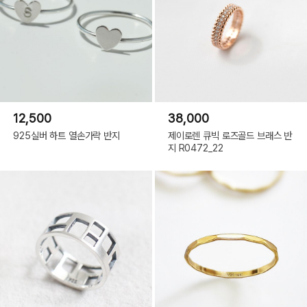
12,500
38,000
925실버 하트 열손가락 반지
제이로렌 큐빅 로즈골드 브래스 반
지 R0472_22