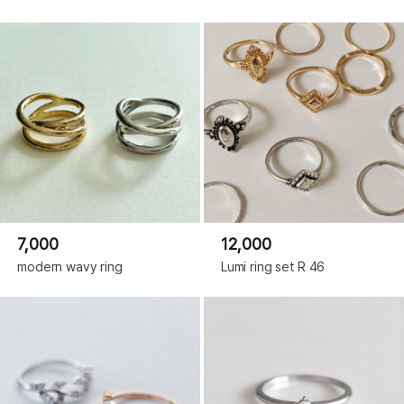
7,000
12,000
modern wavy ring
Lumi ring set R 46