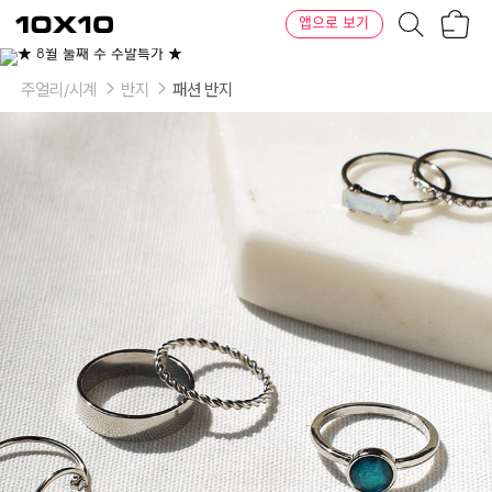
장
텐
앱으로 보기
바
바
구
이
니
텐
주얼리/시계
반지
패션 반지