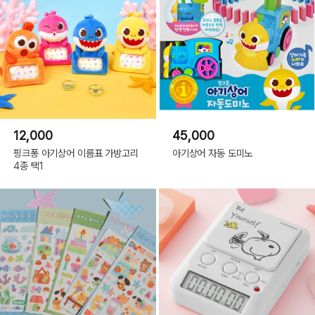
12,000
45,000
핑크퐁 아기상어 이름표 가방고리
아기상어 자동 도미노
4종 택1