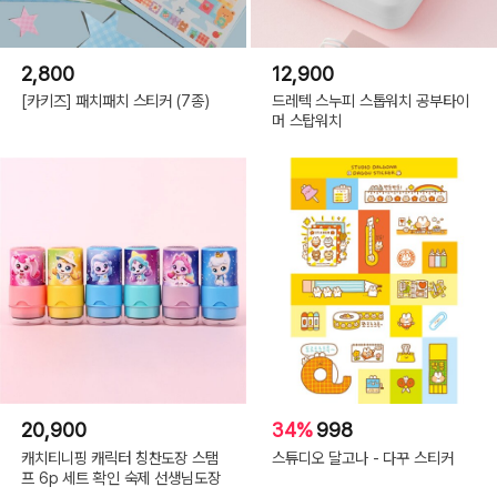
2,800
12,900
[카키즈] 패치패치 스티커 (7종)
드레텍 스누피 스톱워치 공부타이
머 스탑워치
20,900
34%
998
캐치티니핑 캐릭터 칭찬도장 스탬
스튜디오 달고나 - 다꾸 스티커
프 6p 세트 확인 숙제 선생님도장