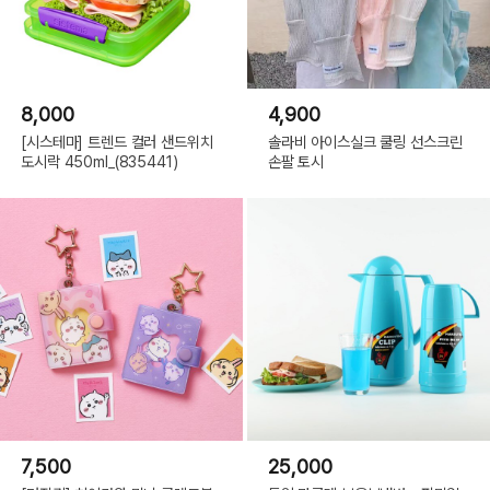
8,000
4,900
[시스테마] 트렌드 컬러 샌드위치
솔라비 아이스실크 쿨링 선스크린
도시락 450ml_(835441)
손팔 토시
7,500
25,000