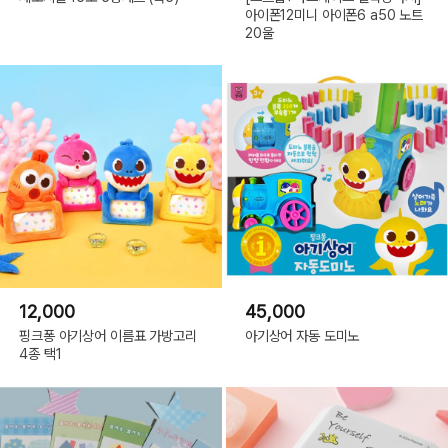
아이폰12미니 아이폰6 a50 노트
20울
12,000
45,000
핑크퐁 아기상어 이름표 가방고리
아기상어 자동 도미노
4종 택1