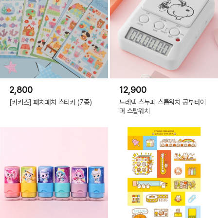
2,800
12,900
[카키즈] 패치패치 스티커 (7종)
드레텍 스누피 스톱워치 공부타이
머 스탑워치