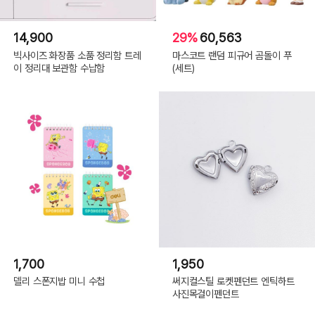
14,900
29%
60,563
빅사이즈 화장품 소품 정리함 트레
마스코트 랜덤 피규어 곰돌이 푸
이 정리대 보관함 수납함
(세트)
1,700
1,950
델리 스폰지밥 미니 수첩
써지컬스틸 로켓펜던트 엔틱하트
사진목걸이펜던트