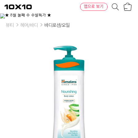
장
텐
앱으로 보기
바
바
구
이
니
텐
뷰티
헤어/바디
바디로션/오일