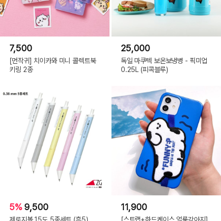
7,500
25,000
[먼작귀] 치이카와 미니 콜렉트북
독일 마쿠텍 보온보냉병 - 픽미업
키링 2종
0.25L (피콕블루)
5%
9,500
11,900
제로지볼 15도 5종세트 (흑5)
[스트랩+하드케이스 얼룩강아지]