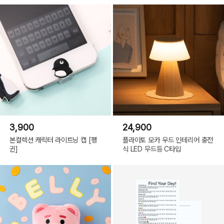
3,900
24,900
본컬렉션 캐릭터 라이트닝 캡 [펭
플라이토 모카 우드 인테리어 충전
귄]
식 LED 무드등 C타입