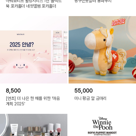
아워모티프 퀼팅시리즈 1단 콜렉트
짱구는못말려 롱파우치
북 포카홀더 네컷앨범 포카홀더
8,500
55,000
[연초] 더 나은 한 해를 위한 '마음
미니 황금 말 금마리
계획 2025'