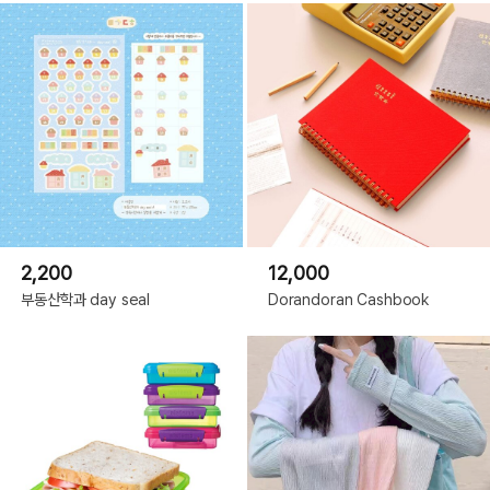
2,200
12,000
부동산학과 day seal
Dorandoran Cashbook