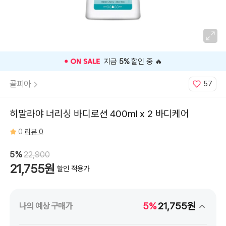
🎉 오늘 구매 찬스
OPEN
🎉
골피아
57
히말라야 너리싱 바디로션 400ml x 2 바디케어
0
리뷰 0
5%
22,900
21,755원
할인 적용가
5%
21,755원
나의 예상 구매가