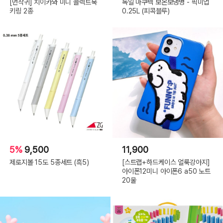
[먼작귀] 치이카와 미니 콜렉트북
독일 마쿠텍 보온보냉병 - 픽미업
키링 2종
0.25L (피콕블루)
5%
9,500
11,900
제로지볼 15도 5종세트 (흑5)
[스트랩+하드케이스 얼룩강아지]
아이폰12미니 아이폰6 a50 노트
20울