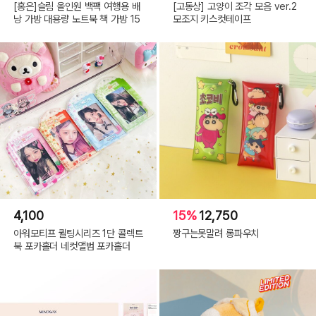
[홍은]슬림 올인원 백팩 여행용 배
[고동상] 고양이 조각 모음 ver.2
낭 가방 대용량 노트북 책 가방 15
모조지 키스컷테이프
4,100
15%
12,750
아워모티프 퀼팅시리즈 1단 콜렉트
짱구는못말려 롱파우치
북 포카홀더 네컷앨범 포카홀더