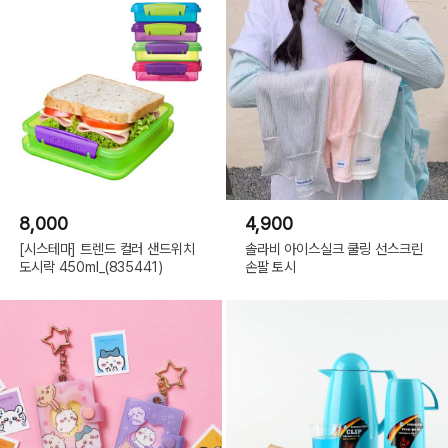
8,000
4,900
[시스테마] 트렌드 컬러 샌드위치
솔라비 아이스실크 쿨링 선스크린
도시락 450ml_(835441)
손팔 토시