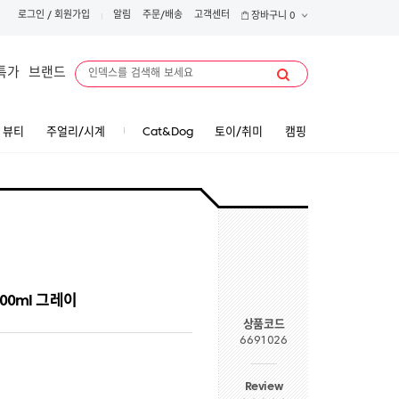
로그인
/
회원가입
알림
주문/배송
고객센터
장바구니
0
특가
브랜드
뷰티
주얼리/시계
Cat&Dog
토이/취미
캠핑
00ml 그레이
상품코드
6691026
Review