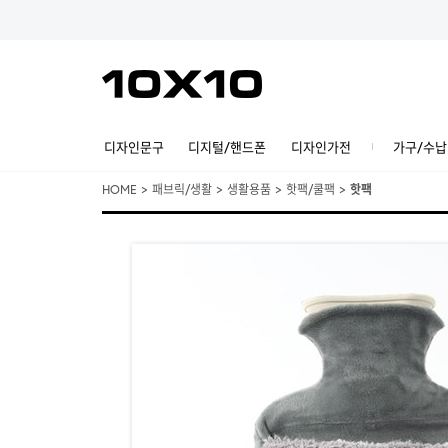
디자인문구
디지털/핸드폰
디자인가전
가구/수납
HOME
>
패브릭/생활
>
생활용품
>
핫팩/쿨팩
>
핫팩