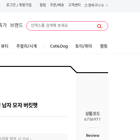
로그인
/
회원가입
알림
주문/배송
고객센터
장바구니
0
특가
브랜드
뷰티
주얼리/시계
Cat&Dog
토이/취미
캠핑
성 남자 모자 버킷햇
상품코드
6756971
Review
6개월 할부 시
안내