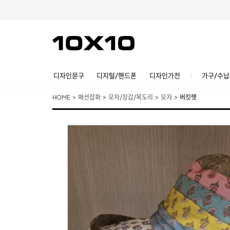
디자인문구
디지털/핸드폰
디자인가전
가구/수납
HOME
>
패션잡화
>
모자/장갑/목도리
>
모자
>
버킷햇