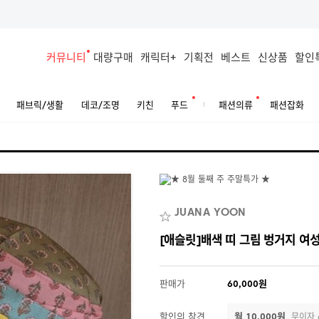
커뮤니티
대량구매
캐릭터+
기획전
베스트
신상품
할인
패브릭/생활
데코/조명
키친
푸드
패션의류
패션잡화
JUANA YOON
[애슬릿]배색 띠 그림 벙거지 여
판매가
60,000원
할인의 참견
월 10,000원
무이자 