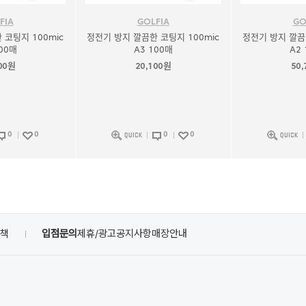
FIA
GOLFIA
GO
 코팅지 100mic
정전기 방지 깔끔한 코팅지 100mic
정전기 방지 깔끔한
100매
A3 100매
A2 
00원
20,100원
50
0
0
0
0
정책
입점문의
제휴/광고
공지사항
매장안내