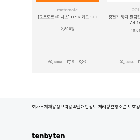
motemote
GOL
[모트모트X티처스] OMR 카드 SET
정전기 방지 깔끔한
A4 
2,800원
10,0
0
6
회사소개
채용정보
이용약관
개인정보 처리방침
청소년 보호