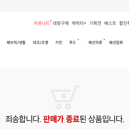
커뮤니티
대량구매
캐릭터+
기획전
베스트
할인
패브릭/생활
데코/조명
키친
푸드
패션의류
패션잡화