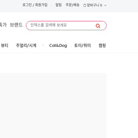
로그인
/
회원가입
알림
주문/배송
장바구니
0
특가
브랜드
뷰티
주얼리/시계
Cat&Dog
토이/취미
캠핑