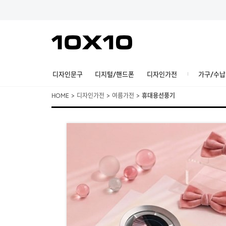
디자인문구
디지털/핸드폰
디자인가전
가구/수납
HOME
>
디자인가전
>
여름가전
>
휴대용선풍기