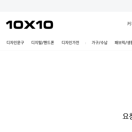
Jump to contents
커
디자인문구
디지털/핸드폰
디자인가전
가구/수납
패브릭/생