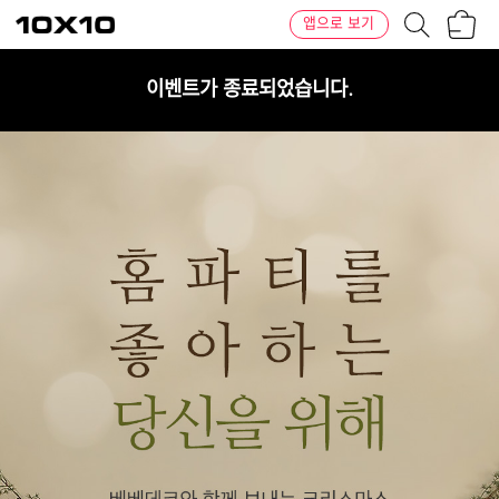
장
텐
앱으로 보기
바
바
구
이
니
텐
이벤트가 종료되었습니다.