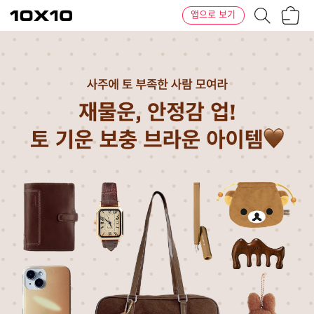
장
텐
앱으로 보기
바
바
구
이
니
텐