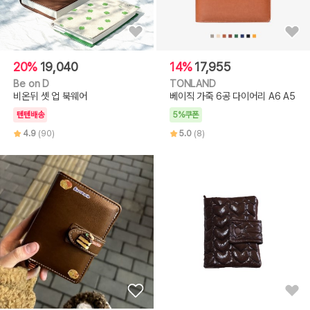
20%
19,040
14%
17,955
Be on D
TONLAND
비온뒤 셋 업 북웨어
베이직 가죽 6공 다이어리 A6 A5
텐텐배송
5%쿠폰
4.9
(90)
5.0
(8)