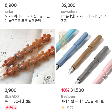
8,900
32,000
julike
soworlian
M5 다이어리 미니 지갑 5공 바인
[소월리안] A6다이어리커버_초코
더 콜렉트북 포켓 월렛 커버
퍼지
2,900
10%
31,500
SUBACO
Bestpen
수바코_진저맨 연필
페리스 휠 프레스 만년필 캐러셀
5.0
(1)
텐텐배송