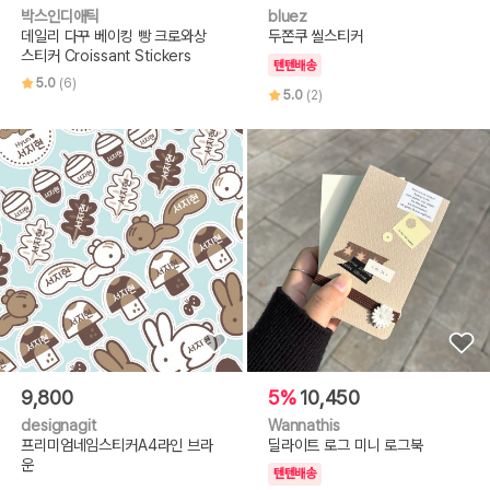
박스인디애틱
bluez
데일리 다꾸 베이킹 빵 크로와상
두쫀쿠 씰스티커
스티커 Croissant Stickers
텐텐배송
5.0
(6)
5.0
(2)
9,800
5%
10,450
designagit
Wannathis
프리미엄네임스티커A4라인 브라
딜라이트 로그 미니 로그북
운
텐텐배송