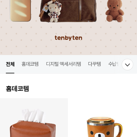
전체
홈데코템
디지털 액세서리템
다꾸템
수납템
패션
홈데코템