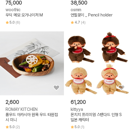
75,000
38,500
woothic
osmm
우딕 메모 오거나이저 M
연필꽂이 _ Pencil holder
5.0
(6)
4.7
(4)
2,600
61,200
ROMAY KITCHEN
kittyya
롬우드 아카시아 원목 우드 타원접
몬치치 프리미엄 스탠다드 인형 S
시 미니
일본 캐릭터
5.0
(2)
5.0
(1)