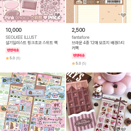
10,000
2,500
SEOLKEE ILLUST
fantafore
설기일러스트 핑크초코 스위트 팩
브라운 4종 12매 모조지 배경스티
커팩
텐텐배송
텐텐배송
5.0
(6)
5.0
(5)