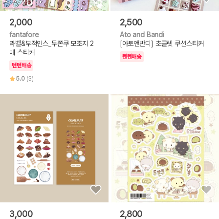
2,000
2,500
fantafore
Ato and Bandi
라벨&부적인스_두쫀쿠 모조지 2
[아토앤반디] 초콜렛 쿠션스티커
매 스티커
텐텐배송
텐텐배송
5.0
(3)
3,000
2,800