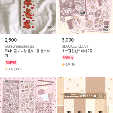
2,500
3,000
pureureumdesign
SEOLKEE ILLUST
큐피드곰 미니왕 홀로그램 씰스티
초코걸 칼선스티커 2종
커
텐텐배송
텐텐배송
5.0
(16)
4.9
(883)