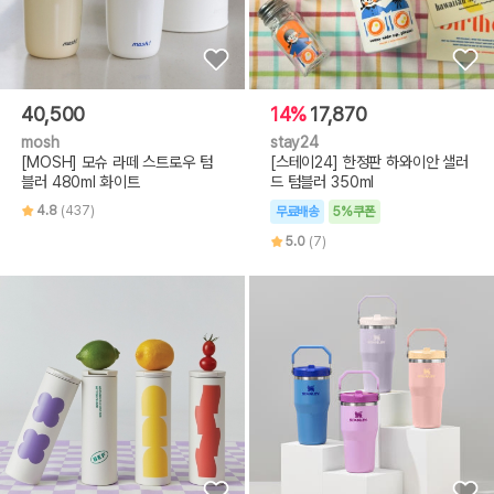
40,500
14%
17,870
mosh
stay24
[MOSH] 모슈 라떼 스트로우 텀
[스테이24] 한정판 하와이안 샐러
블러 480ml 화이트
드 텀블러 350ml
4.8
(437)
무료배송
5%쿠폰
5.0
(7)