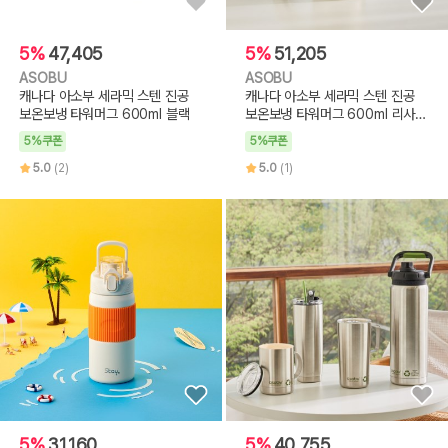
5%
47,405
5%
51,205
ASOBU
ASOBU
캐나다 아소부 세라믹 스텐 진공
캐나다 아소부 세라믹 스텐 진공
보온보냉 타워머그 600ml 블랙
보온보냉 타워머그 600ml 리사이
클
5%쿠폰
5%쿠폰
5.0
(2)
5.0
(1)
5%
31,160
5%
40,755