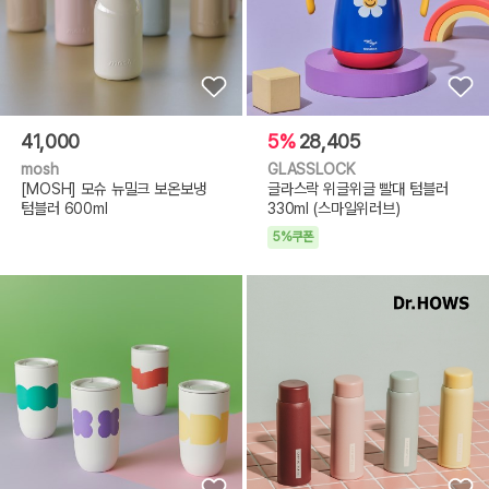
41,000
5%
28,405
mosh
GLASSLOCK
[MOSH] 모슈 뉴밀크 보온보냉
글라스락 위글위글 빨대 텀블러
텀블러 600ml
330ml (스마일위러브)
5%쿠폰