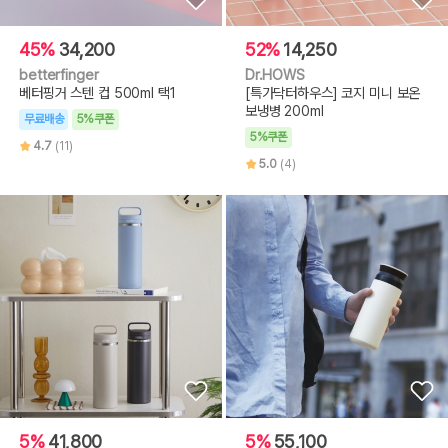
45%
34,200
52%
14,250
betterfinger
Dr.HOWS
베터핑거 스텐 컵 500ml 택1
[특가닥터하우스] 코지 미니 보온
보냉병 200ml
무료배송
5%쿠폰
5%쿠폰
4.7
(11)
5.0
(4)
5%
41,800
5%
55,100