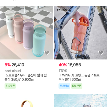
5%
26,410
40%
16,055
oort cloud
TRYS
[오르트클라우드] 손잡이 빨대 텀
[TWINGO] 트윙고 듀얼 스트로
블러 350,510,900ml
우 텀블러 600ml
5%쿠폰
무료배송
5%쿠폰