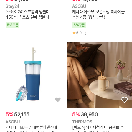
Stay24
ASOBU
[스테이24]스포홀릭 텀블러
캐나다 아소부 보온보냉 리싸이클
450ml 스포츠 밀폐 텀블러
스텐 4종 (옵션 선택)
5%쿠폰
5%쿠폰
5.0
(1)
5%
52,155
5%
38,950
ASOBU
THERMOS
캐나다 아소부 빨대텀블러앤스테
[써모스]식기세척기 더 콤팩트 스