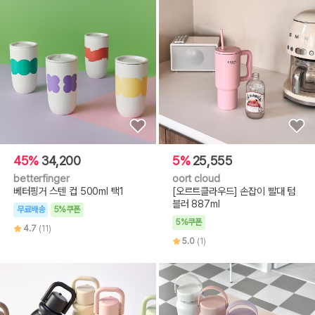
45%
34,200
5%
25,555
betterfinger
oort cloud
베터핑거 스텐 컵 500ml 택1
[오르트클라우드] 손잡이 빨대 텀
블러 887ml
무료배송
5%쿠폰
5%쿠폰
4.7
(11)
5.0
(1)