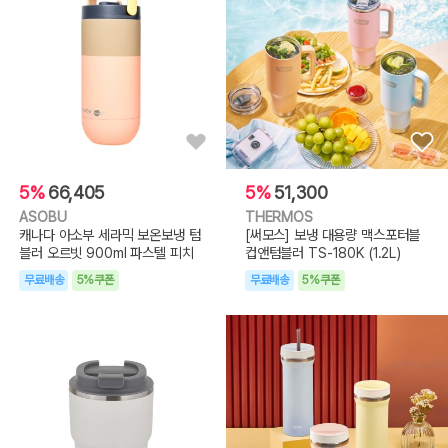
5%
66,405
5%
51,300
ASOBU
THERMOS
캐나다 아소부 세라믹 보온보냉 텀
[써모스] 보냉 대용량 맥스포터블
블러 오르빗 900ml 파스텔 피치
컵앤텀블러 TS-180K (1.2L)
무료배송
5%쿠폰
무료배송
5%쿠폰