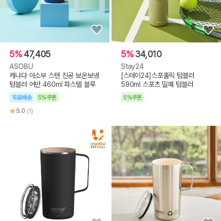
5%
47,405
5%
34,010
ASOBU
Stay24
캐나다 아소부 스텐 진공 보온보냉
[스테이24]스포홀릭 텀블러
텀블러 어반 460ml 파스텔 블루
590ml 스포츠 밀폐 텀블러
무료배송
5%쿠폰
5%쿠폰
5.0
(1)