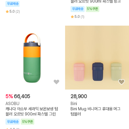
블러 오르빗 900ml 파스텔 핑크
무료배송
무료배송
5%쿠폰
5.0
(2)
5.0
(1)
5%
66,405
28,900
ASOBU
Bini
캐나다 아소부 세라믹 보온보냉 텀
Bini Mug 비니머그 휴대용 머그
블러 오르빗 900ml 파스텔 그린
텀블러
무료배송
5%쿠폰