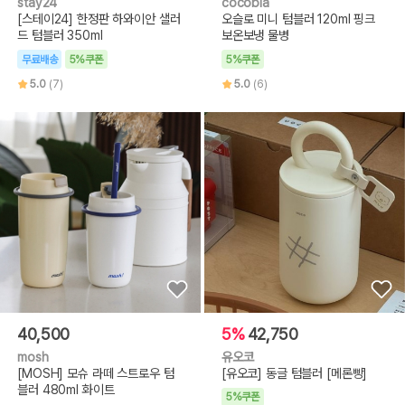
stay24
cocobia
[스테이24] 한정판 하와이안 샐러
오슬로 미니 텀블러 120ml 핑크
드 텀블러 350ml
보온보냉 물병
무료배송
5%쿠폰
5%쿠폰
5.0
(7)
5.0
(6)
40,500
5%
42,750
mosh
유오코
[MOSH] 모슈 라떼 스트로우 텀
[유오코] 동글 텀블러 [메론빵]
블러 480ml 화이트
5%쿠폰