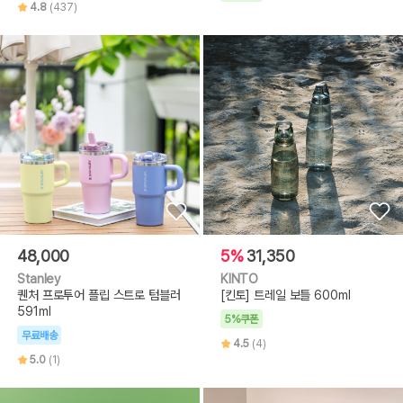
4.8
(437)
48,000
5%
31,350
Stanley
KINTO
퀜처 프로투어 플립 스트로 텀블러
[킨토] 트레일 보틀 600ml
591ml
5%쿠폰
무료배송
4.5
(4)
5.0
(1)