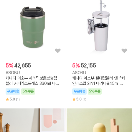
5%
42,655
5%
52,155
ASOBU
ASOBU
캐나다 아소부 세라믹보온보냉텀
캐나다 아소부 빨대텀블러 앤 스테
블러 커피익스프레스 360ml 바질
인레스컵 2IN1 마리나845ml 화
그린
이트
무료배송
5%쿠폰
무료배송
5%쿠폰
5.0
(1)
5.0
(1)