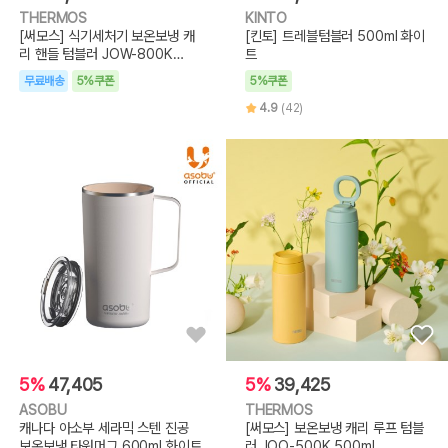
THERMOS
KINTO
[써모스] 식기세처기 보온보냉 캐
[킨토] 트레블텀블러 500ml 화이
리 핸들 텀블러 JOW-800K
트
(800ml)
무료배송
5%쿠폰
5%쿠폰
4.9
(42)
5%
47,405
5%
39,425
ASOBU
THERMOS
캐나다 아소부 세라믹 스텐 진공
[써모스] 보온보냉 캐리 루프 텀블
보온보냉 타워머그 600ml 화이트
러 JOO-500K 500ml