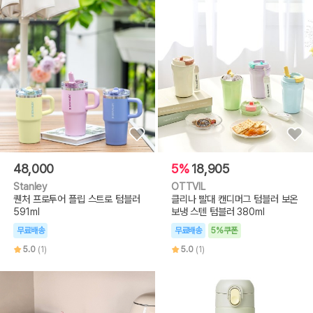
48,000
5%
18,905
Stanley
OTTVIL
퀜처 프로투어 플립 스트로 텀블러
클리나 빨대 캔디머그 텀블러 보온
591ml
보냉 스텐 텀블러 380ml
무료배송
무료배송
5%쿠폰
5.0
(1)
5.0
(1)