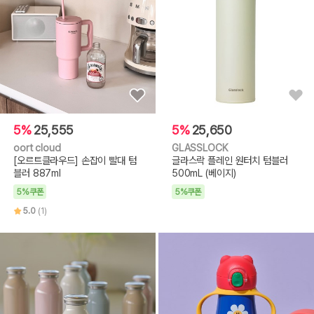
5%
25,555
5%
25,650
oort cloud
GLASSLOCK
[오르트클라우드] 손잡이 빨대 텀
글라스락 플레인 원터치 텀블러
블러 887ml
500mL (베이지)
5%쿠폰
5%쿠폰
5.0
(1)