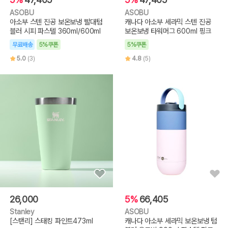
ASOBU
ASOBU
아소부 스텐 진공 보온보냉 빨대텀
캐나다 아소부 세라믹 스텐 진공
블러 시피 파스텔 360ml/600ml
보온보냉 타워머그 600ml 핑크
무료배송
5%쿠폰
5%쿠폰
5.0
(3)
4.8
(5)
26,000
5%
66,405
Stanley
ASOBU
[스탠리] 스태킹 파인트473ml
캐나다 아소부 세라믹 보온보냉 텀