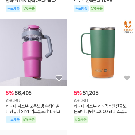
인레스컵2IN1마리나845ml 파스
트로 컵앤텀블러 TKHA-
텔블루
600K(600ml)
무료배송
5%쿠폰
무료배송
5%쿠폰
5%
66,405
5%
51,205
ASOBU
ASOBU
캐나다 아소부 보온보냉 손잡이빨
캐나다 아소부 세라믹스텐진공보
대텀블러 2IN1 익스플로러1L 핑크
온보냉 타워머그600ml 파스텔그
린
무료배송
5%쿠폰
5%쿠폰