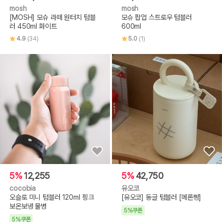
mosh
mosh
[MOSH] 모슈 라떼 원터치 텀블
모슈 팝업 스트로우 텀블러
러 450ml 화이트
600ml
4.9
(34)
5.0
(1)
5%
12,255
5%
42,750
cocobia
유오코
오슬로 미니 텀블러 120ml 핑크
[유오코] 동글 텀블러 [메론빵]
보온보냉 물병
5%쿠폰
5%쿠폰