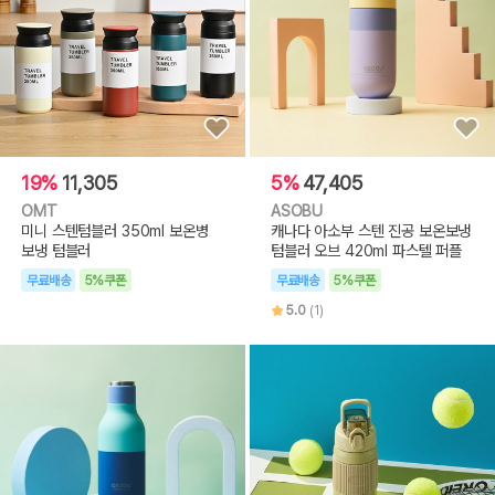
19%
11,305
5%
47,405
OMT
ASOBU
미니 스텐텀블러 350ml 보온병
캐나다 아소부 스텐 진공 보온보냉
보냉 텀블러
텀블러 오브 420ml 파스텔 퍼플
무료배송
5%쿠폰
무료배송
5%쿠폰
5.0
(1)