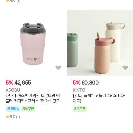
4.0
(1)
5%
42,655
5%
60,800
ASOBU
KINTO
캐나다 아소부 세라믹 보온보냉 텀
[킨토] 플레이 텀블러 480ml (화
블러 커피익스프레스 360ml 핑크
이트)
무료배송
5%쿠폰
5%쿠폰
5.0
(1)