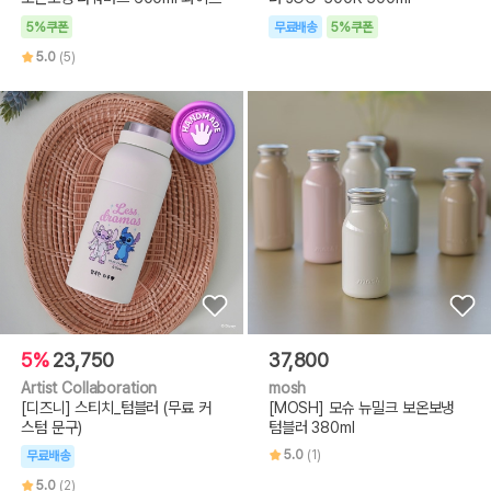
5%쿠폰
무료배송
5%쿠폰
5.0
(5)
5%
23,750
37,800
Artist Collaboration
mosh
[디즈니] 스티치_텀블러 (무료 커
[MOSH] 모슈 뉴밀크 보온보냉
스텀 문구)
텀블러 380ml
5.0
(1)
무료배송
5.0
(2)