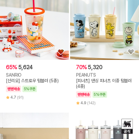
65%
5,624
70%
5,320
SANRIO
PEANUTS
[산리오] 스트로우 텀블러 (5종)
[피너츠] 댄싱 피너츠 이중 텀블러
(4종)
텐텐배송
5%쿠폰
텐텐배송
5%쿠폰
4.7
(91)
4.9
(142)