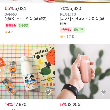
65%
5,624
70%
5,320
SANRIO
PEANUTS
[산리오] 스트로우 텀블러 (5종)
[피너츠] 댄싱 피너츠 이중 텀블러
(4종)
텐텐배송
5%쿠폰
텐텐배송
5%쿠폰
4.7
(91)
4.9
(142)
14%
17,870
5%
12,255