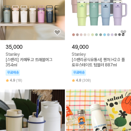
35,000
49,000
Stanley
Stanley
[스탠리] 카페투고 트래블머그
[스탠리공식유통사] 퀜처 H2.0 플
354ml
로우스테이트 텀블러 887ml
무료배송
무료배송
4.9
(18)
4.8
(308)