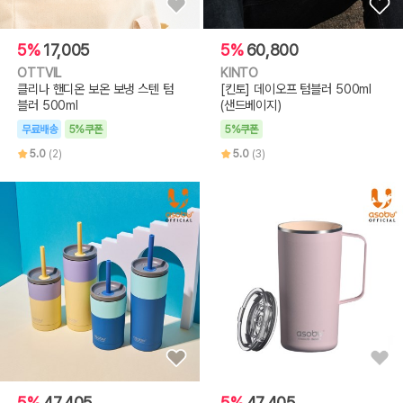
5%
17,005
5%
60,800
OTTVIL
KINTO
클리나 핸디온 보온 보냉 스텐 텀
[킨토] 데이오프 텀블러 500ml
블러 500ml
(샌드베이지)
무료배송
5%쿠폰
5%쿠폰
5.0
(2)
5.0
(3)
5%
47,405
5%
47,405