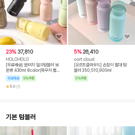
23%
37,810
5%
26,410
HOLOHOLO
oort cloud
[무료배송] 원터치 밀크텀블러 보
[오르트클라우드] 손잡이 빨대 텀
온병 430ml 8color(파우치 별
블러 350,510,900ml
도)
무료배송
5%쿠폰
5%쿠폰
5.0
(1)
기본 텀블러