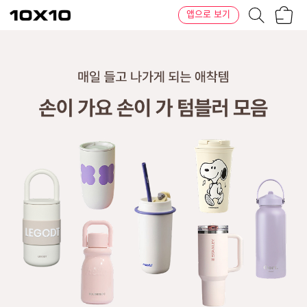
장
텐
앱으로 보기
바
바
구
이
니
텐