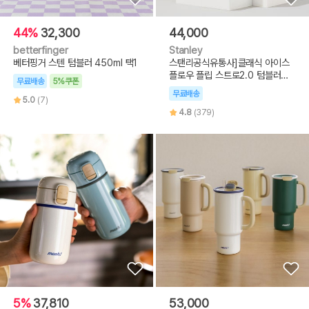
44%
32,300
44,000
betterfinger
Stanley
베터핑거 스텐 텀블러 450ml 택1
스탠리공식유통사]클래식 아이스
플로우 플립 스트로2.0 텀블러
무료배송
5%쿠폰
591ml
무료배송
5.0
(7)
4.8
(379)
5%
37,810
53,000