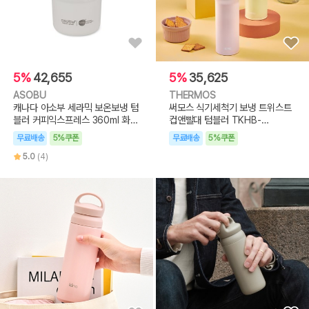
5%
42,655
5%
35,625
ASOBU
THERMOS
캐나다 아소부 세라믹 보온보냉 텀
써모스 식기세척기 보냉 트위스트
블러 커피익스프레스 360ml 화이
컵앤빨대 텀블러 TKHB-
트
480K(480ml)
무료배송
5%쿠폰
무료배송
5%쿠폰
5.0
(4)