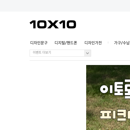
디자인문구
디지털/핸드폰
디자인가전
가구/수납
이벤트 더보기