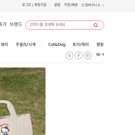
로그인
/
회원가입
알림
주문/배송
장바구니
0
특가
브랜드
뷰티
주얼리/시계
Cat&Dog
토이/취미
캠핑
0