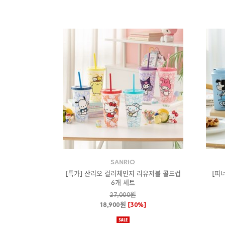
SANRIO
[특가] 산리오 컬러체인지 리유저블 콜드컵
[피
6개 세트
27,000원
18,900원
[30%]