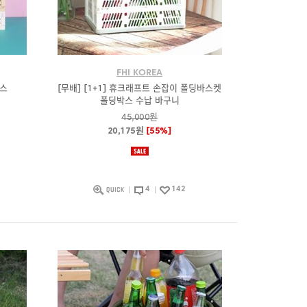
FHI KOREA
박스
[무배] [1+1] 휴크래프트 손잡이 폴딩바스켓
폴딩박스 수납 바구니
45,000원
20,175원
[55%]
4
142