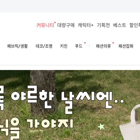
커뮤니티
대량구매
캐릭터+
기획전
베스트
할인
패브릭/생활
데코/조명
키친
푸드
패션의류
패션잡화