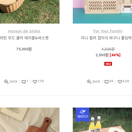
maison de aloha
For Your Family
라탄 우드 쿨러 테이블&바스켓
미니 컬러 접이식 바구니 폴딩
75,000원
4,500원
2,500원
[44%]
1
170
50
624
해외직구