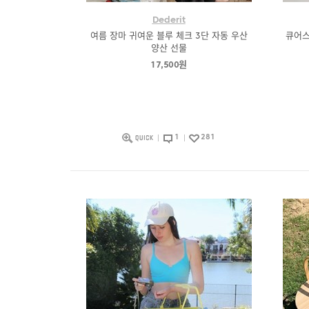
Dederit
여름 장마 귀여운 블루 체크 3단 자동 우산
큐어스
양산 선물
17,500원
1
281