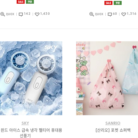
142
1,430
60
1,316
SKY
SANRIO
 윈드 아이스 급속 냉각 펠티어 휴대용
[산리오] 포켓 쇼퍼백
선풍기