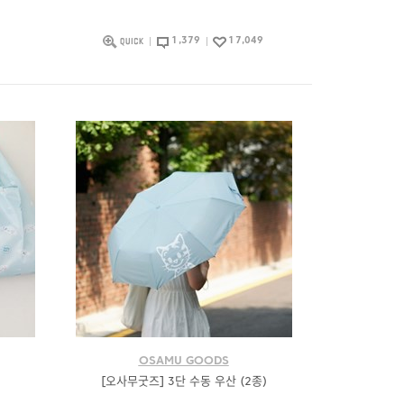
1,379
17,049
OSAMU GOODS
[오사무굿즈] 3단 수동 우산 (2종)