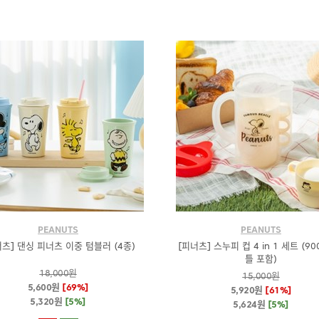
PEANUTS
PEANUTS
너츠] 댄싱 피너츠 이중 텀블러 (4종)
[피너츠] 스누피 컵 4 in 1 세트 (90
틀 포함)
18,000원
15,000원
5,600원
[69%]
5,920원
[61%]
5,320원
[5%]
5,624원
[5%]