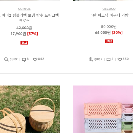
cureus
uscoco
 야미2 텀블러백 보냉 방수 드링크백
라탄 피크닉 바구니 가방
크로스
80,000원
42,000원
64,000원
[20%]
17,900원
[57%]
8
842
2
350