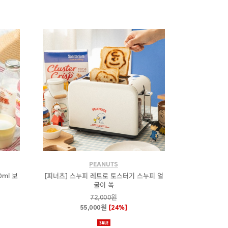
PEANUTS
0ml 보
[피너츠] 스누피 레트로 토스터기 스누피 얼
굴이 쏙
72,000원
55,000원
[24%]