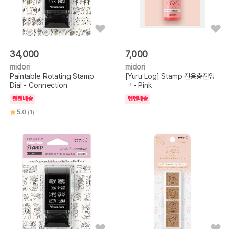
34,000
7,000
midori
midori
Paintable Rotating Stamp
[Yuru Log] Stamp 전용충전잉
Dial - Connection
크 - Pink
텐텐배송
텐텐배송
5.0
(1)