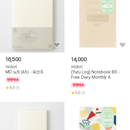
16,500
14,000
midori
midori
MD 노트 (A5) - 유선 B
[Yuru Log] Notebook B6 -
Free Diary Monthly A
텐텐배송
텐텐배송
5.0
(1)
5.0
(1)