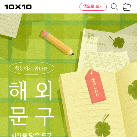
장
텐
앱으로 보기
바
바
구
이
니
텐