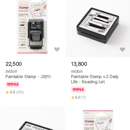
22,500
13,800
midori
midori
Paintable Stamp - 고양이
Paintable Stamp v.2 Daily
Life - Reading List
텐텐배송
텐텐배송
4.9
(155)
5.0
(7)