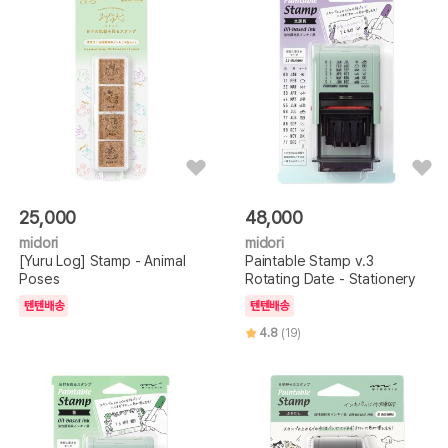
25,000
48,000
midori
midori
[Yuru Log] Stamp - Animal
Paintable Stamp v.3
Poses
Rotating Date - Stationery
텐텐배송
텐텐배송
4.8
(19)