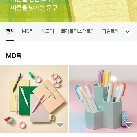
전체
MD픽
미도리
트래블러스팩토리
파일로팩스
사
MD픽