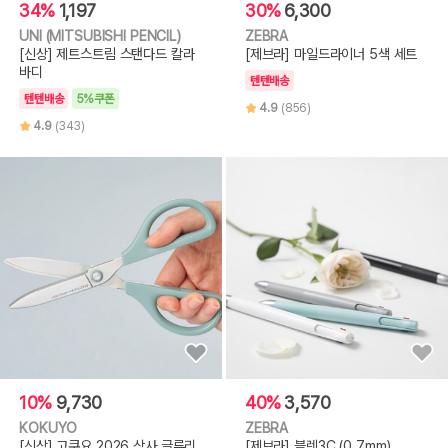
34%
1,197
30%
6,300
UNI (MITSUBISHI PENCIL)
ZEBRA
[신상] 제트스트림 스탠다드 칼라
[제브라] 마일드라이너 5색 세트
바디
텐텐배송
텐텐배송
5%쿠폰
4.9
(856)
4.9
(343)
10%
9,730
40%
3,570
KOKUYO
ZEBRA
[신상] 고쿠요 2026 삭사 글루리
[제브라] 블렌3C (0.7mm)