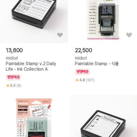
13,800
22,500
midori
midori
Paintable Stamp v.2 Daily
Paintable Stamp - 식물
Life - Ink Collection A
텐텐배송
텐텐배송
4.8
(107)
5.0
(8)