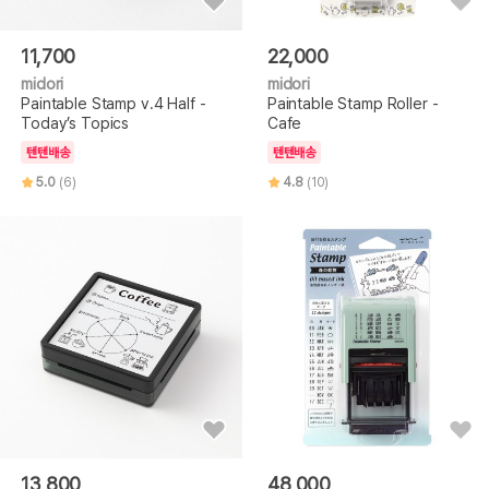
11,700
22,000
midori
midori
Paintable Stamp v.4 Half -
Paintable Stamp Roller -
Today’s Topics
Cafe
텐텐배송
텐텐배송
5.0
(6)
4.8
(10)
13,800
48,000