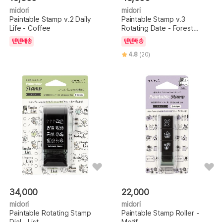
midori
midori
Paintable Stamp v.2 Daily
Paintable Stamp v.3
Life - Coffee
Rotating Date - Forest
Animals
텐텐배송
텐텐배송
4.8
(20)
34,000
22,000
midori
midori
Paintable Rotating Stamp
Paintable Stamp Roller -
Dial - List
Motif