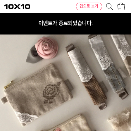
장
텐
앱으로 보기
바
바
구
이
니
텐
이벤트가 종료되었습니다.