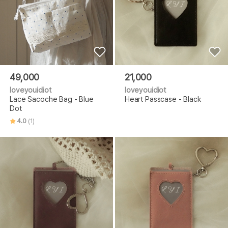
49,000
21,000
loveyouidiot
loveyouidiot
Lace Sacoche Bag - Blue
Heart Passcase - Black
Dot
4.0
(1)