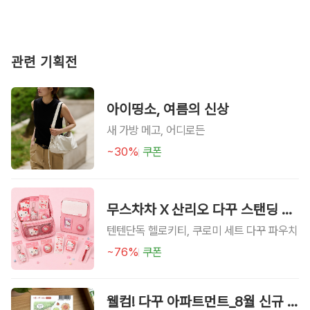
관련 기획전
아이띵소, 여름의 신상
새 가방 메고, 어디로든
~30%
쿠폰
무스차차 X 산리오 다꾸 스탠딩 파우치
텐텐단독 헬로키티, 쿠로미 세트 다꾸 파우치
~76%
쿠폰
웰컴! 다꾸 아파트먼트_8월 신규 입주