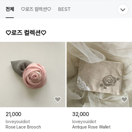
전체
♡로즈 컬렉션♡
BEST
♡로즈 컬렉션♡
21,000
32,000
loveyouidiot
loveyouidiot
Rose Lace Brooch
Antique Rose Wallet