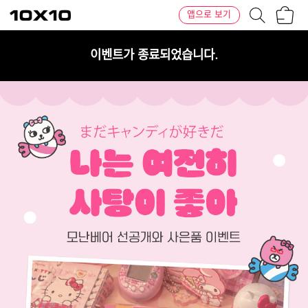
장
텐
앱으로 보기
바
바
구
이
니
텐
이벤트가 종료되었습니다.