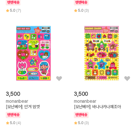
텐텐배송
텐텐배송
5.0
(7)
5.0
(3)
3,500
3,500
monanbear
monanbear
[모난베어] 안겨 맘껏
[모난베어] 바나나카나페조아
텐텐배송
텐텐배송
5.0
(4)
5.0
(3)