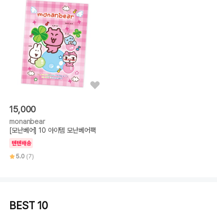
15,000
monanbear
[모난베어] 10 아이템 모난베어팩
텐텐배송
5.0
(7)
BEST 10