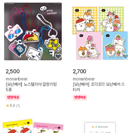
2,500
2,700
monanbear
monanbear
[모난베어] 노스텔지아 말랑키링
[모난베어] 조각조각 모난베어 스
5종
티커
텐텐배송
텐텐배송
5.0
(1)