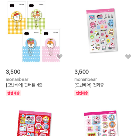
3,500
3,500
monanbear
monanbear
[모난베어] 핀버튼 4종
[모난베어] 전화중
텐텐배송
텐텐배송