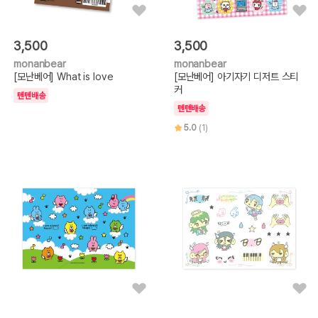
3,500
3,500
monanbear
monanbear
[모난베어] What is love
[모난베어] 아기자기 디저트 스티
커
텐텐배송
텐텐배송
5.0
(1)