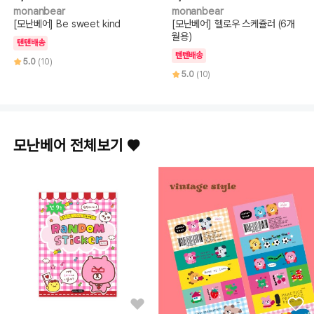
monanbear
monanbear
[모난베어] Be sweet kind
[모난베어] 헬로우 스케쥴러 (6개
월용)
텐텐배송
텐텐배송
5.0
(10)
5.0
(10)
모난베어 전체보기 ♥