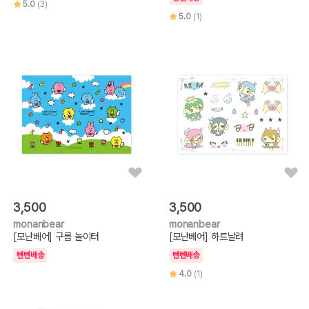
5.0
(3)
5.0
(1)
3,500
3,500
monanbear
monanbear
[모난베어] 구름 놀이터
[모난베어] 하트날려
텐텐배송
텐텐배송
4.0
(1)