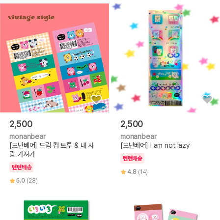
2,500
2,500
monanbear
monanbear
[모난베어] 드림 컴 트루 & 내 사
[모난베어] I am not lazy
랑 가져가
텐텐배송
텐텐배송
4.8
(14)
5.0
(28)