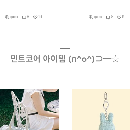
0
18
0
5
민트코어 아이템 (∩^o^)⊃━☆