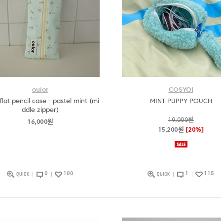
ouior
COSYOI
flat pencil case - pastel mint (mi
MINT PUPPY POUCH
ddle zipper)
19,000원
16,000원
15,200원
[20%]
0
100
1
115