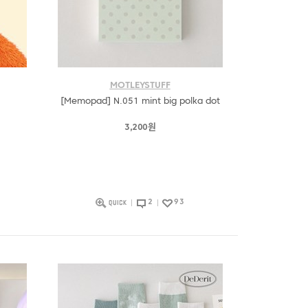
MOTLEYSTUFF
[Memopad] N.051 mint big polka dot
3,200원
2
93