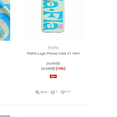
PlaFla
PlaFla Logo Phone Case 01 Mint
25,000원
22,500원
[10%]
1
171