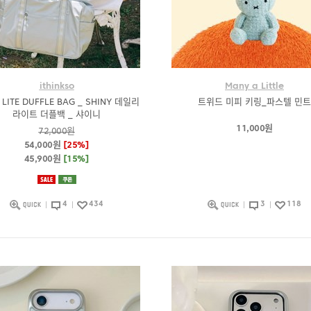
ithinkso
Many a Little
 LITE DUFFLE BAG _ SHINY 데일리
트위드 미피 키링_파스텔 민트
라이트 더플백 _ 샤이니
11,000원
72,000원
54,000원
[25%]
45,900원
[15%]
4
434
3
118