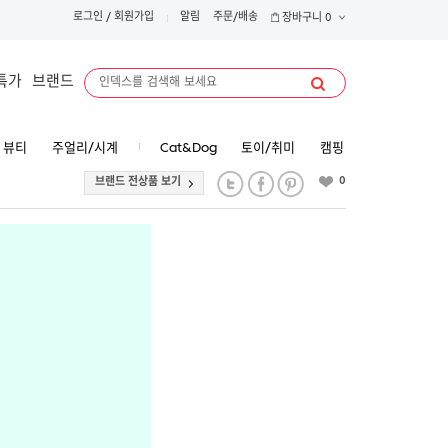
로그인
/
회원가입
알림
주문/배송
장바구니
0
특가
브랜드
뷰티
주얼리/시계
Cat&Dog
토이/취미
캠핑
0
브랜드 전상품 보기