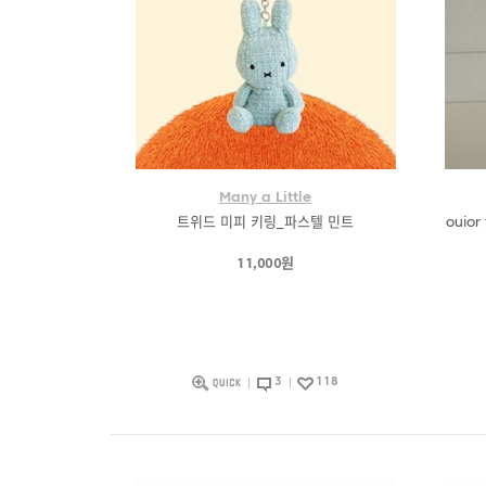
Many a Little
트위드 미피 키링_파스텔 민트
ouior 
11,000원
3
118