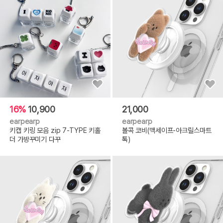
16%
10,900
21,000
earpearp
earpearp
키캡 키링 모음 zip 7-TYPE 키홀
볼콕 코비(맥세이프-아크릴스마트
더 가방꾸미기 다꾸
톡)