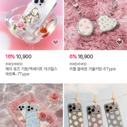
16%
10,900
6%
16,900
earpearp
earpearp
체리 로즈 기본/맥세이프 아크릴스
리틀 블라썸 거울키링-6Type
마트톡-7Type