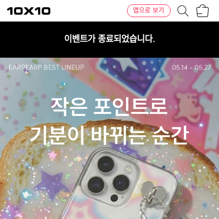
장
텐
앱으로 보기
바
바
구
이
니
텐
이벤트가 종료되었습니다.