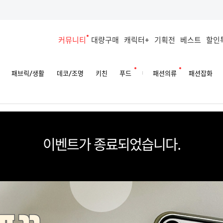
커뮤니티
대량구매
캐릭터+
기획전
베스트
할인
패브릭/생활
데코/조명
키친
푸드
패션의류
패션잡화
이벤트가 종료되었습니다.