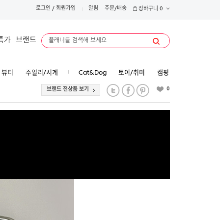
로그인
/
회원가입
알림
주문/배송
장바구니
0
특가
브랜드
뷰티
주얼리/시계
Cat&Dog
토이/취미
캠핑
0
브랜드 전상품 보기