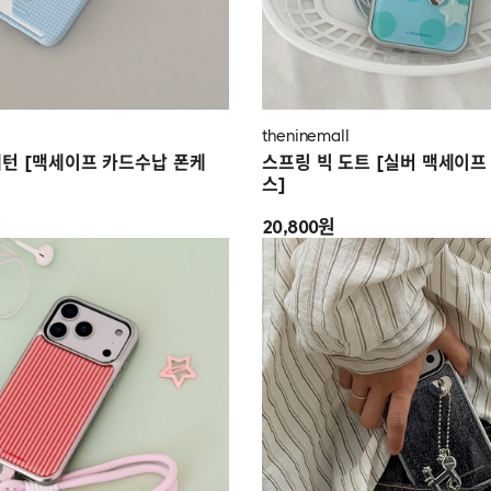
theninemall
패턴 [맥세이프 카드수납 폰케
스프링 빅 도트 [실버 맥세이프
스]
20,800원