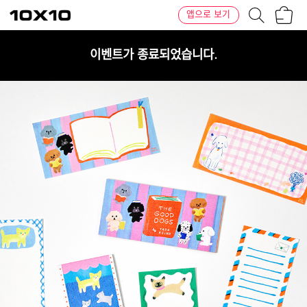
장
텐
앱으로 보기
바
바
구
이
니
텐
이벤트가 종료되었습니다.