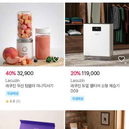
40%
32,900
20%
119,000
Lacuzin
Lacuzin
라쿠진 무선 텀블러 미니믹서기
라쿠진 듀얼 펠티어 소형 제습기
009
무료배송
무료배송
4.8
(6)