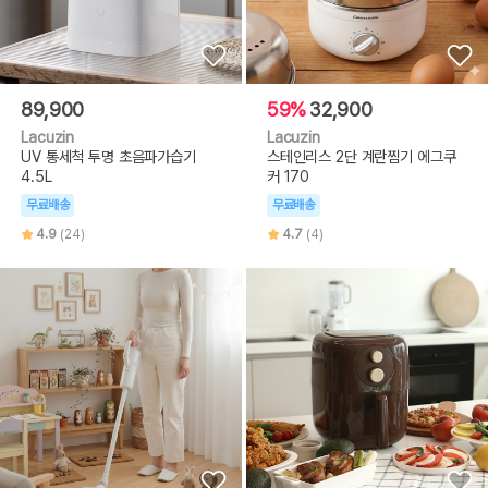
89,900
59%
32,900
Lacuzin
Lacuzin
UV 통세척 투명 초음파가습기
스테인리스 2단 계란찜기 에그쿠
4.5L
커 170
무료배송
무료배송
4.9
(24)
4.7
(4)