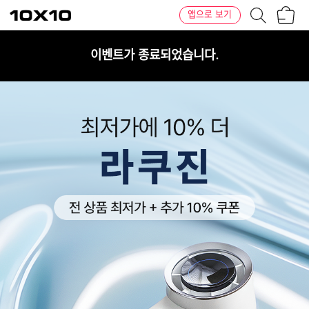
장
텐
앱으로 보기
바
바
구
이
니
텐
이벤트가 종료되었습니다.