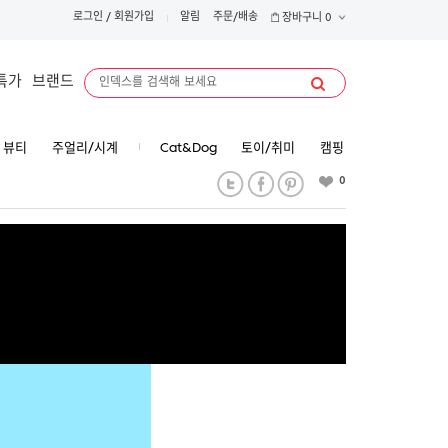
로그인
/
회원가입
알림
주문/배송
장바구니
0
특가
브랜드
뷰티
주얼리/시계
Cat&Dog
토이/취미
캠핑
0