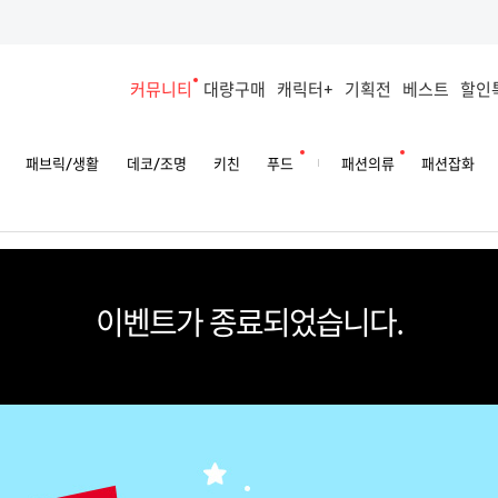
커뮤니티
대량구매
캐릭터+
기획전
베스트
할인
패브릭/생활
데코/조명
키친
푸드
패션의류
패션잡화
이벤트가 종료되었습니다.