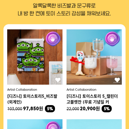
Artist Collaboration
Artist Collaboration
[디즈니] 토이스토리5_비즈발
[디즈니] 토이스토리 5_캘린더
(외계인)
고블렛잔 (무료 기념일 커
97,850원
20,900원
103,000
5%
22,000
5%