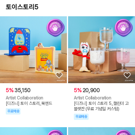
토이스토리5
5%
35,150
5%
20,900
Artist Collaboration
Artist Collaboration
[디즈니] 토이 스토리_북엔드
[디즈니] 토이 스토리 5_캘린더 고
블렛잔 (무료 기념일 커스텀)
무료배송
무료배송