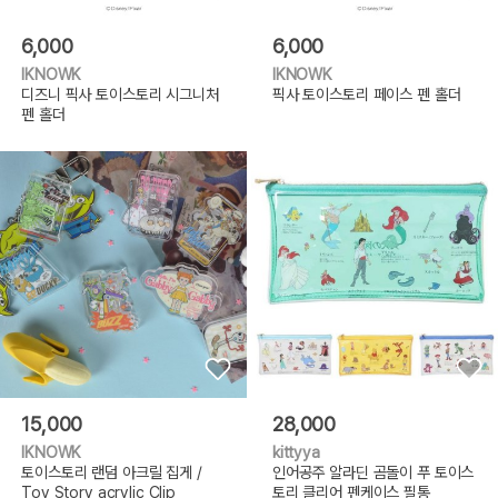
6,000
6,000
IKNOWK
IKNOWK
디즈니 픽사 토이스토리 시그니처
픽사 토이스토리 페이스 펜 홀더
펜 홀더
15,000
28,000
IKNOWK
kittyya
토이스토리 랜덤 아크릴 집게 /
인어공주 알라딘 곰돌이 푸 토이스
Toy Story acrylic Clip
토리 클리어 펜케이스 필통