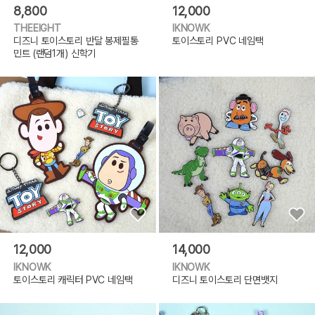
8,800
12,000
THEEIGHT
IKNOWK
디즈니 토이스토리 반달 봉제필통
토이스토리 PVC 네임택
민트 (랜덤1개) 신학기
12,000
14,000
IKNOWK
IKNOWK
토이스토리 캐릭터 PVC 네임택
디즈니 토이스토리 단면뱃지