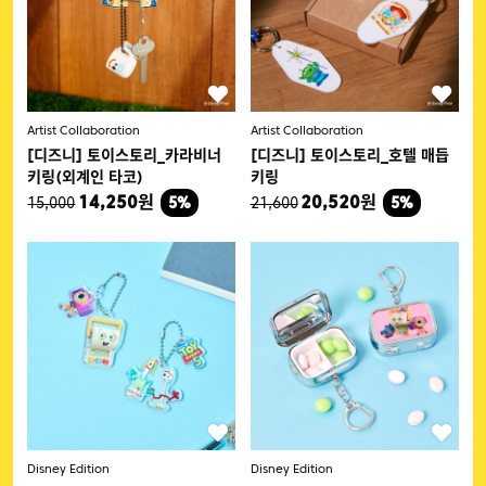
Artist Collaboration
Artist Collaboration
[디즈니] 토이스토리_카라비너
[디즈니] 토이스토리_호텔 매듭
키링(외계인 타코)
키링
14,250원
20,520원
15,000
5%
21,600
5%
Disney Edition
Disney Edition