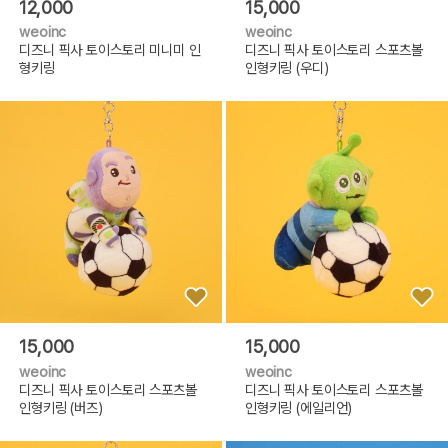
12,000
15,000
weoinc
weoinc
디즈니 픽사 토이스토리 미니미 인
디즈니 픽사 토이스토리 스포츠볼
형키링
인형키링 (우디)
15,000
15,000
weoinc
weoinc
디즈니 픽사 토이스토리 스포츠볼
디즈니 픽사 토이스토리 스포츠볼
인형키링 (버즈)
인형키링 (에일리언)