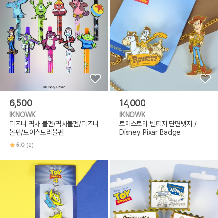
6,500
14,000
IKNOWK
IKNOWK
디즈니 픽사 볼펜/픽사볼펜/디즈니
토이스토리 빈티지 단면뱃지 /
볼펜/토이스토리볼펜
Disney Pixar Badge
5.0
(2)