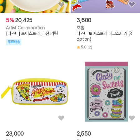
5%
20,425
3,600
Artist Collaboration
호홉
[디즈니] 토이스토리_레진 키링
디즈니 토이스토리 데코스티커 (3
option)
무료배송
5.0
(2)
23,000
2,550