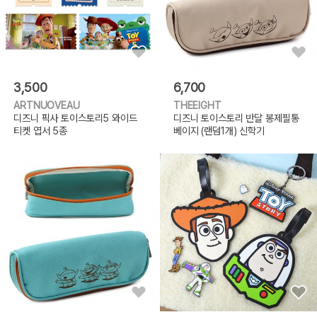
3,500
6,700
ARTNUOVEAU
THEEIGHT
디즈니 픽사 토이스토리5 와이드
디즈니 토이스토리 반달 봉제필통
티켓 엽서 5종
베이지 (랜덤1개) 신학기