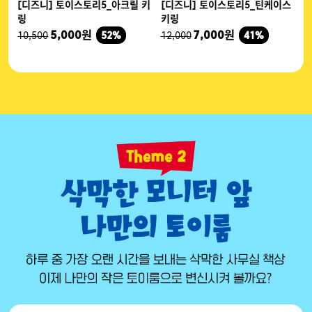
[디즈니] 토이스토리5_아크릴 키
[디즈니] 토이스토리5_틴케이스
링
키링
5,000원
7,000원
10,500
52%
12,000
41%