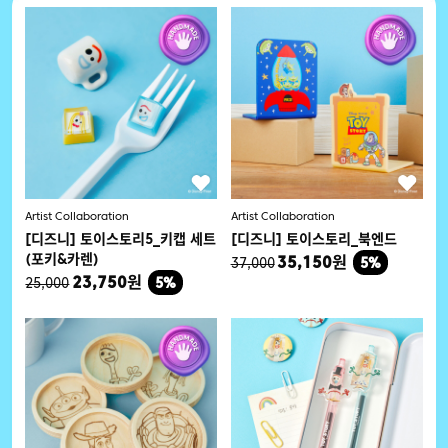
Artist Collaboration
Artist Collaboration
[디즈니] 토이스토리5_키캡 세트
[디즈니] 토이스토리_북엔드
(포키&카렌)
35,150원
37,000
5%
23,750원
25,000
5%