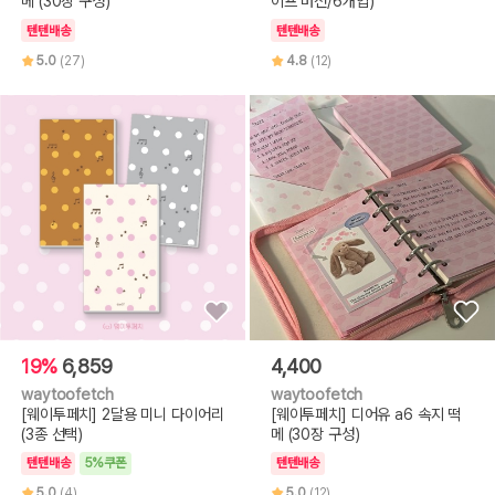
메 (30장 구성)
이프 버전/6개입)
텐텐배송
텐텐배송
5.0
(27)
4.8
(12)
19%
6,859
4,400
waytoofetch
waytoofetch
[웨이투페치] 2달용 미니 다이어리
[웨이투페치] 디어유 a6 속지 떡
(3종 선택)
메 (30장 구성)
텐텐배송
5%쿠폰
텐텐배송
5.0
(4)
5.0
(12)