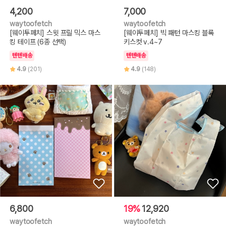
4,200
7,000
waytoofetch
waytoofetch
[웨이투페치] 스윗 프릴 믹스 마스
[웨이투페치] 빅 패턴 마스킹 블록
킹 테이프 (6종 선택)
키스컷 v.4~7
텐텐배송
텐텐배송
4.9
(201)
4.9
(148)
6,800
19%
12,920
waytoofetch
waytoofetch