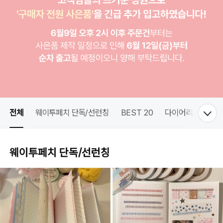
전체
웨이투페치 단독/선런칭
BEST 20
다이어리/메모
웨이투페치 단독/선런칭