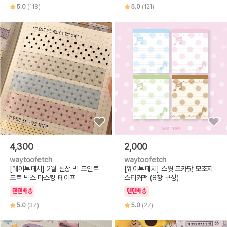
5.0
(118)
5.0
(121)
4,300
2,000
waytoofetch
waytoofetch
[웨이투페치] 2월 신상 빅 포인트
[웨이투페치] 스윗 포카닷 모조지
도트 믹스 마스킹 테이프
스티커팩 (8장 구성)
텐텐배송
텐텐배송
5.0
(37)
5.0
(27)