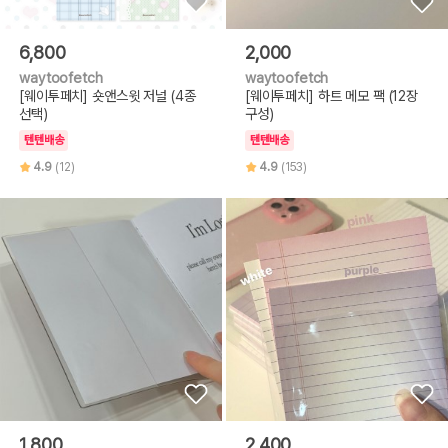
6,800
2,000
waytoofetch
waytoofetch
[웨이투페치] 숏앤스윗 저널 (4종
[웨이투페치] 하트 메모 팩 (12장
선택)
구성)
텐텐배송
텐텐배송
4.9
(12)
4.9
(153)
1,800
2,400