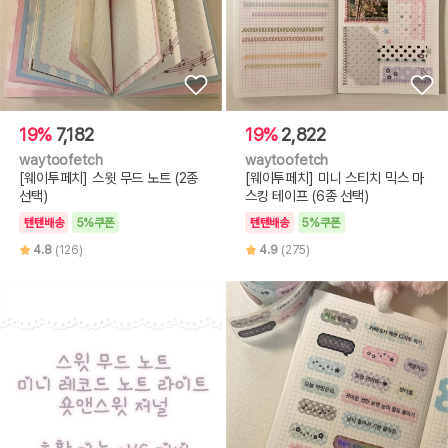
19%
7,182
19%
2,822
waytoofetch
waytoofetch
[웨이투페치] 스윗 무드 노트 (2종
[웨이투페치] 미니 스티치 믹스 마
선택)
스킹 테이프 (6종 선택)
텐텐배송
5%쿠폰
텐텐배송
5%쿠폰
4.8
(126)
4.9
(275)