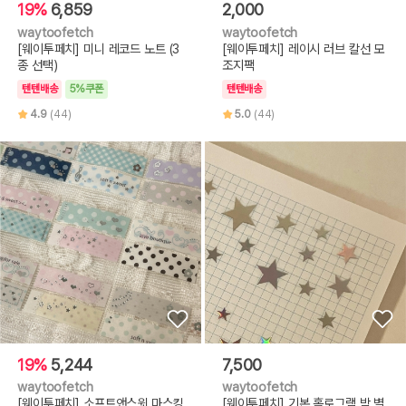
19%
6,859
2,000
waytoofetch
waytoofetch
[웨이투페치] 미니 레코드 노트 (3
[웨이투페치] 레이시 러브 칼선 모
종 선택)
조지팩
텐텐배송
5%쿠폰
텐텐배송
4.9
(44)
5.0
(44)
19%
5,244
7,500
waytoofetch
waytoofetch
[웨이투페치] 소프트앤스윗 마스킹
[웨이투페치] 기본 홀로그램 박 별