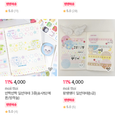
텐텐배송
텐텐배송
5.0
(11)
5.0
(28)
11%
4,000
11%
4,000
moii ttoi
moii ttoi
반짝반짝 일반마테 3종(솜사탕/메
왕땡땡이 일반마테(b급)
론/밤하늘)
텐텐배송
텐텐배송
5.0
(5)
5.0
(4)