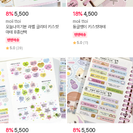
8%
5,500
18%
4,500
moii ttoi
moii ttoi
오늘나의기분 라벨 글리터 키스컷
동글뱅이 키스컷마테
마테 8종선택
텐텐배송
텐텐배송
5.0
(11)
5.0
(28)
8%
5,500
8%
5,500