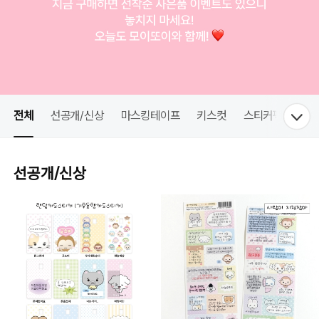
전체
선공개/신상
마스킹테이프
키스컷
스티커팩
스
선공개/신상