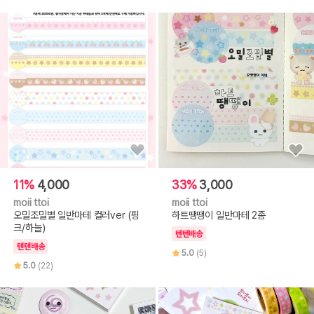
11%
4,000
33%
3,000
moii ttoi
moii ttoi
오밀조밀별 일반마테 컬러ver (핑
하트땡땡이 일반마테 2종
크/하늘)
텐텐배송
텐텐배송
5.0
(5)
5.0
(22)