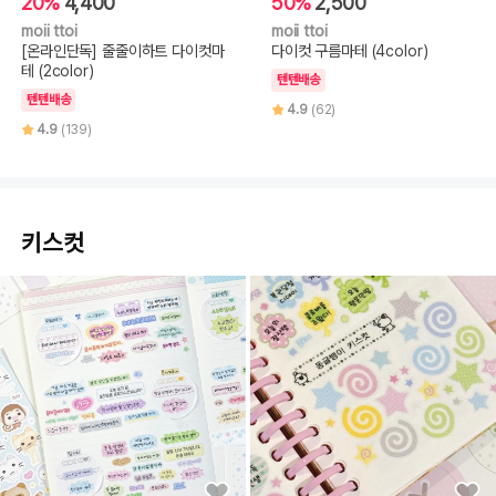
20%
4,400
50%
2,500
moii ttoi
moii ttoi
[온라인단독] 줄줄이하트 다이컷마
다이컷 구름마테 (4color)
테 (2color)
텐텐배송
텐텐배송
4.9
(62)
4.9
(139)
키스컷