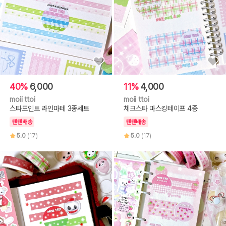
40%
6,000
11%
4,000
moii ttoi
moii ttoi
스타포인트 라인마테 3종세트
체크스타 마스킹테이프 4종
텐텐배송
텐텐배송
5.0
(17)
5.0
(17)