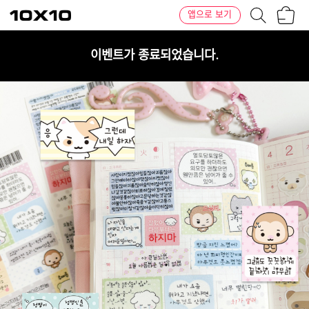
장
텐
앱으로 보기
바
바
구
이
니
텐
이벤트가 종료되었습니다.