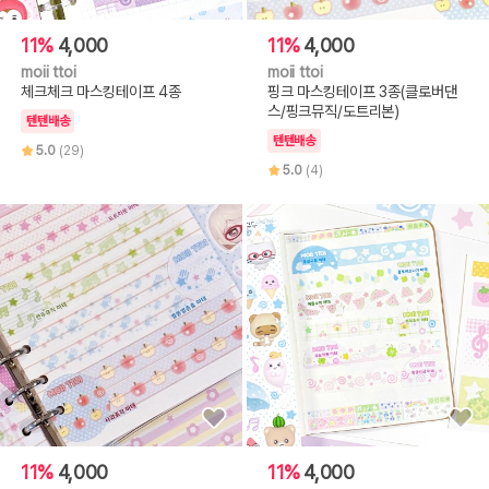
11%
4,000
11%
4,000
moii ttoi
moii ttoi
체크체크 마스킹테이프 4종
핑크 마스킹테이프 3종(클로버댄
스/핑크뮤직/도트리본)
텐텐배송
텐텐배송
5.0
(29)
5.0
(4)
11%
4,000
11%
4,000