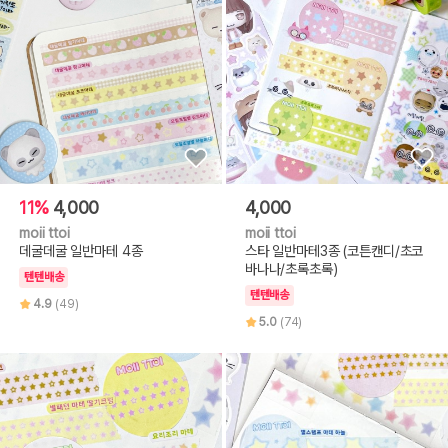
11%
4,000
4,000
moii ttoi
moii ttoi
데굴데굴 일반마테 4종
스타 일반마테3종 (코튼캔디/초코
바나나/초록초록)
텐텐배송
텐텐배송
4.9
(49)
5.0
(74)