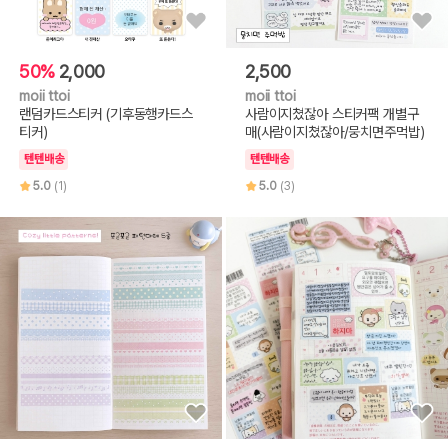
50%
2,000
2,500
moii ttoi
moii ttoi
랜덤카드스티커 (기후동행카드스
사람이지쳤잖아 스티커팩 개별구
티커)
매(사람이지쳤잖아/뭉치면주먹밥)
텐텐배송
텐텐배송
5.0
(1)
5.0
(3)