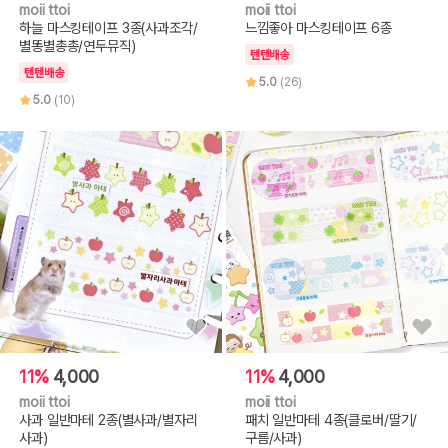
moii ttoi
moii ttoi
하늘 마스킹테이프 3종(사과조각/
느낌좋아 마스킹테이프 6종
별똥별총총/연두뮤직)
텐텐배송
텐텐배송
5.0
(26)
5.0
(10)
11%
4,000
11%
4,000
moii ttoi
moii ttoi
사과 일반마테 2종(별사과/별자리
패치 일반마테 4종(클로버/딸기/
사과)
구름/사과)