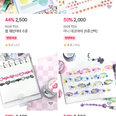
44%
2,500
50%
2,000
moii ttoi
moii ttoi
별 패턴마테 6종
미니 데코마테 (6종선택)
텐텐배송
텐텐배송
5.0
(42)
4.9
(194)