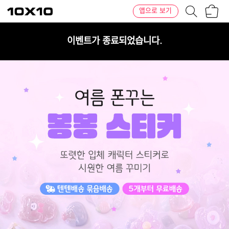
장
텐
앱으로 보기
바
바
구
이
니
텐
이벤트가 종료되었습니다.