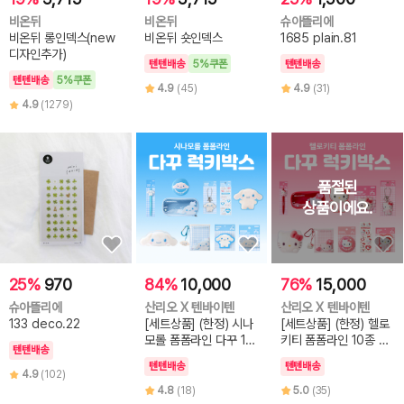
비온뒤
비온뒤
슈아뜰리에
비온뒤 롱인덱스(new
비온뒤 숏인덱스
1685 plain.81
디자인추가)
텐텐배송
5%쿠폰
텐텐배송
텐텐배송
5%쿠폰
4.9
(45)
4.9
(31)
4.9
(1279)
25%
970
84%
10,000
76%
15,000
슈아뜰리에
산리오 X 텐바이텐
산리오 X 텐바이텐
133 deco.22
[세트상품] (한정) 시나
[세트상품] (한정) 헬로
모롤 폼폼라인 다꾸 10
키티 폼폼라인 10종 다
텐텐배송
종 럭키박스
꾸 럭키박스
텐텐배송
텐텐배송
4.9
(102)
4.8
(18)
5.0
(35)