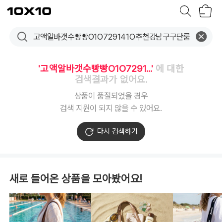
장
텐
바
바
구
이
니
텐
'고액알바갯수빵빵O1O7291...'
에 대한
검색결과가 없어요.
상품이 품절되었을 경우
검색 지원이 되지 않을 수 있어요.
다시 검색하기
새로 들어온 상품을 모아봤어요!