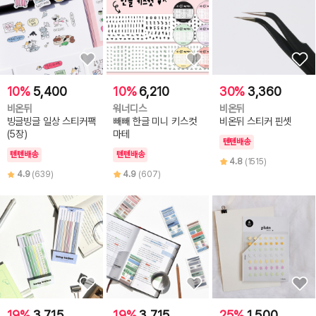
10%
5,400
10%
6,210
30%
3,360
비온뒤
워너디스
비온뒤
빙글빙글 일상 스티커팩
빼빼 한글 미니 키스컷
비온뒤 스티커 핀셋
(5장)
마테
텐텐배송
텐텐배송
텐텐배송
4.8
(1515)
4.9
(639)
4.9
(607)
19%
3,715
19%
3,715
25%
1,500