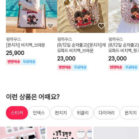
윙하우스
윙하우스
윙하우스
[몬치치] 비치백_브라운
(8/12일 순차출고)[몬치치]레
(8/12일 순차출고
오파드 비치백_브라운
오파드 비치백_핑
25,900
23,000
23,000
텐텐배송
무료배송
텐텐배송
무료배송
텐텐배송
무료배송
이런 상품은 어때요?
스티커
인덱스
편지지
위클리
다이어리
몬치치