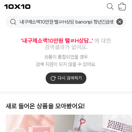
장
텐
바
바
구
이
니
텐
'내구제소액10만원 탤ㄹH상담...'
에 대한
검색결과가 없어요.
상품이 품절되었을 경우
검색 지원이 되지 않을 수 있어요.
다시 검색하기
새로 들어온 상품을 모아봤어요!