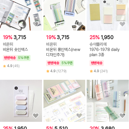
19%
3,715
19%
3,715
25%
1,950
비온뒤
비온뒤
슈아뜰리에
비온뒤 숏인덱스
비온뒤 롱인덱스(new
1976-1978 daily
디자인추가)
plan 3종
텐텐배송
5%쿠폰
텐텐배송
5%쿠폰
텐텐배송
4.9
(45)
4.9
(1279)
4.9
(241)
25%
1,950
5%
5,510
20%
3,680