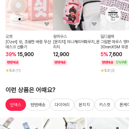
오젯
윙하우스
밀디블랙
[Ozet] 쉿, 조용한 바람 무선
[몬치치] 미니캐리어파우치_몬
그림판 마우스 영
데스크 선풍기
치치
30mmX5M 무광
프
39%
15,900
12,900
5%
7,600
텐텐배송
텐텐배송
텐텐배송
5%쿠폰
5.0
(11)
5.0
(3)
이런 상품은 어때요?
인덱스
텐텐배송
다이어리
몬치치
키스컷
폰케