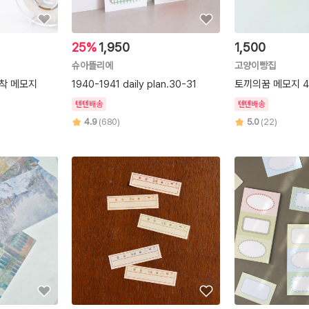
25%
1,950
1,500
슈아뜰리에
고양이빵집
착 메모지
1940-1941 daily plan.30-31
토끼의꿈 메모지 
텐텐배송
텐텐배송
4.9
(680)
5.0
(22)