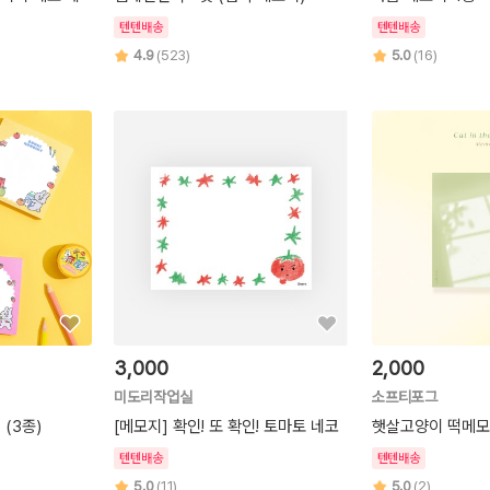
텐텐배송
텐텐배송
4.9
(523)
5.0
(16)
3,000
2,000
미도리작업실
소프티포그
(3종)
[메모지] 확인! 또 확인! 토마토 네코
햇살고양이 떡메
텐텐배송
텐텐배송
5.0
(11)
5.0
(2)