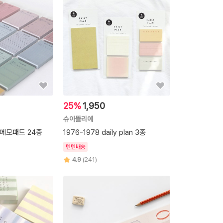
25%
1,950
슈아뜰리에
 메모패드 24종
1976-1978 daily plan 3종
텐텐배송
4.9
(241)