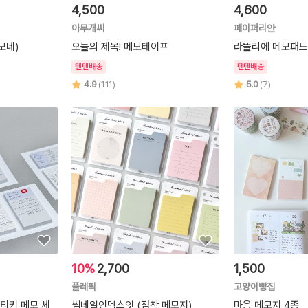
4,500
4,600
아무개씨
페이퍼리안
모네)
오늘의 제목! 메모테이프
라뜰리에 메모패드
텐텐배송
텐텐배송
4.9
(111)
5.0
(7)
10%
2,700
1,500
플레픽
고양이빵집
 스티키 메모 세
썸네일인덱스잇 (점착 메모지)
마음 메모지 4종