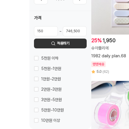
가격
~
25%
1,950
적용하기
슈아뜰리에
1982 daily plan.68
5천원 이하
텐텐배송
5천원~1만원
5.0
(62)
1만원~2만원
2만원~3만원
3만원~5만원
5만원~10만원
10만원 이상