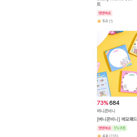
트
텐텐배송
5.0
(1)
73%
684
버니콘비니
[버니콘비니] 메모패드 
텐텐배송
5%쿠폰
4.9
(235)