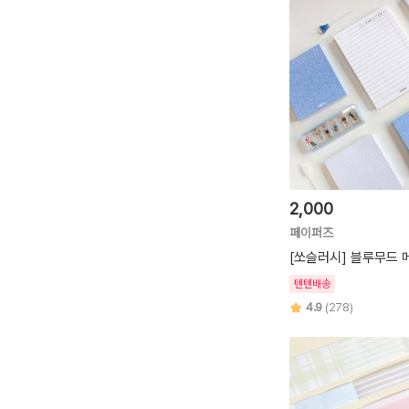
2,000
페이퍼즈
[쏘슬러시] 블루무드 
텐텐배송
4.9
(278)