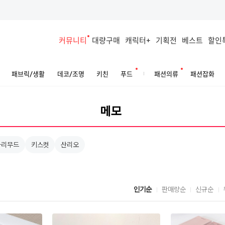
커뮤니티
대량구매
캐릭터+
기획전
베스트
할인
패브릭/생활
데코/조명
키친
푸드
패션의류
패션잡화
하리무드
키스컷
산리오
인기순
판매량순
신규순