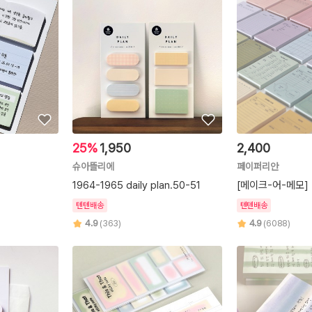
25%
1,950
2,400
슈아뜰리에
페이퍼리안
1964-1965 daily plan.50-51
[메이크-어-메모]
텐텐배송
텐텐배송
4.9
(363)
4.9
(6088)