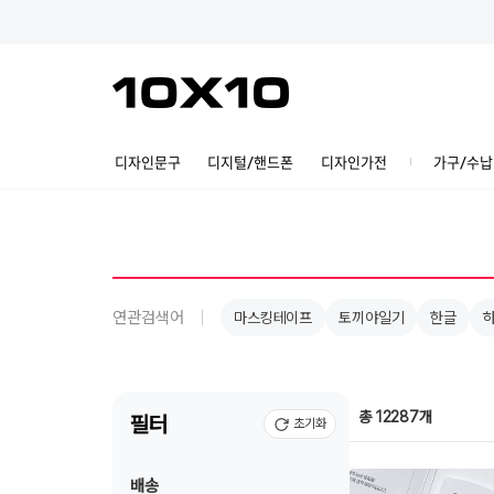
디자인문구
디지털/핸드폰
디자인가전
가구/수납
연관검색어
마스킹테이프
토끼야일기
한글
총 12287개
필터
초기화
배송