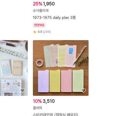
25%
1,950
슈아뜰리에
1973-1975 daily plan 3종
텐텐배송
4.9
(298)
10%
3,510
플레픽
스티키라인업 (점착식 메모지)