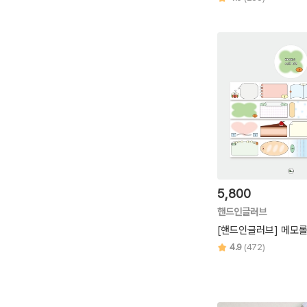
5,800
핸드인글러브
[핸드인글러브] 메모롤
4.9
(472)