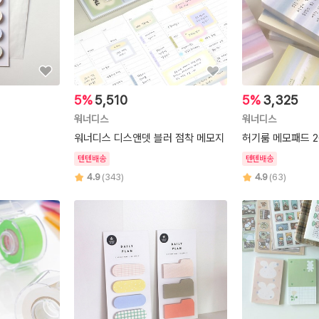
5%
5,510
5%
3,325
워너디스
워너디스
워너디스 디스앤뎃 블러 점착 메모지
허기룸 메모패드 2
텐텐배송
텐텐배송
4.9
(343)
4.9
(63)