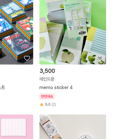
3,500
데인드문
노트
memo sticker 4
텐텐배송
5.0
(2)