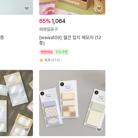
65%
1,064
와와일공구
4종
[wawa109] 월간 잡지 메모지 (12
종)
텐텐배송
5%쿠폰
4.9
(414)