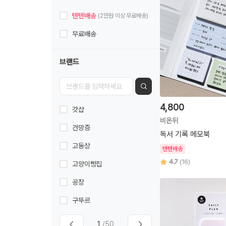
텐텐배송
(2만원 이상 무료배송)
무료배송
브랜드
4,800
갓샵
비온뒤
건망증
독서 기록 메모북
고동상
텐텐배송
4.7
(16)
고양이빵집
공장
구뚜르
1
/50