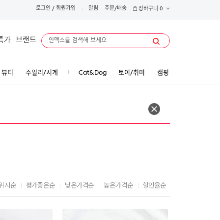
로그인
/
회원가입
알림
주문/배송
장바구니
0
특가
브랜드
뷰티
주얼리/시계
Cat&Dog
토이/취미
캠핑
위시순
평가좋은순
낮은가격순
높은가격순
할인율순