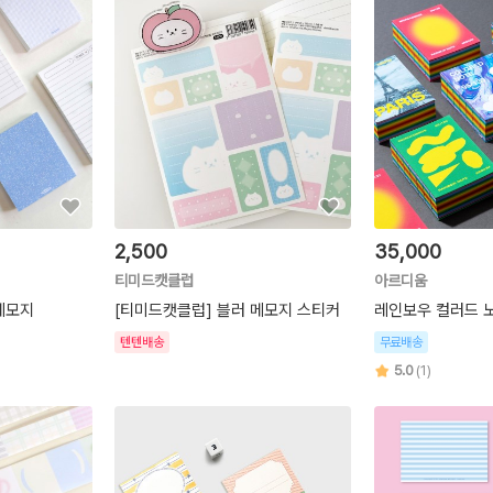
2,500
35,000
티미드캣클럽
아르디움
메모지
[티미드캣클럽] 블러 메모지 스티커
레인보우 컬러드 
텐텐배송
무료배송
5.0
(1)