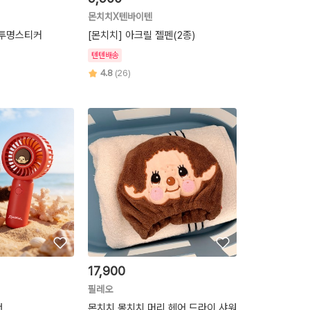
몬치치X텐바이텐
 투명스티커
[몬치치] 아크릴 젤펜(2종)
텐텐배송
4.8
(26)
17,900
필레오
팬
몬치치 몽치치 머리 헤어 드라이 샤워