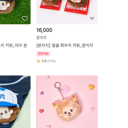
16,000
몬치치
우치 키링_야구 몬
[몬치치] 얼굴 파우치 키링_몬치치
텐텐배송
4.9
(104)