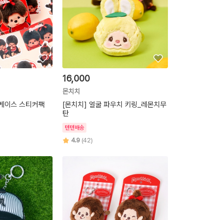
16,000
몬치치
틴케이스 스티커팩
[몬치치] 얼굴 파우치 키링_레몬치무
탄
텐텐배송
4.9
(42)