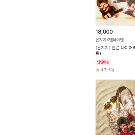
18,000
몬치치X텐바이텐
[몬치치] 만년 다이어리
트)
텐텐배송
4.7
(53)