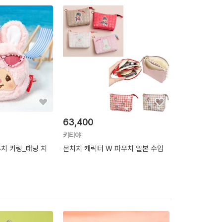
63,400
18,000
키티야
몬치치
우치 키링_태닝 치
몬치치 캐릭터 W 파우치 일본 수입
[몬치치] 얼굴 파
치치 블루
텐텐배송