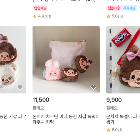
텐텐배송
텐텐배송
무료배송
4.9
(61)
5.0
(6)
11,500
9,900
필레오
필레오
동전 지갑 파우
몬치치 치무탄 미니 동전 지갑 똑딱이
몬치치 목걸이 파우
파우치 키링
뽑기
5.0
(1)