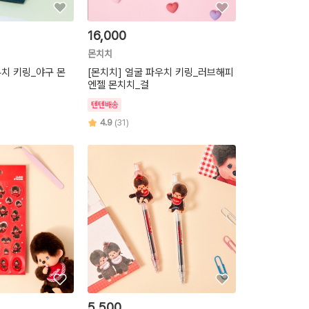
16,000
몬치치
우치 키링_야구 몬
[몬치치] 얼굴 파우치 키링_러브해피
엔젤 몬치치_걸
텐텐배송
4.9
(31)
5,500