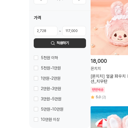
가격
~
적용하기
5천원 이하
18,000
5천원~1만원
몬치치
[몬치치] 얼굴 파우치
1만원~2만원
션_치무탄
2만원~3만원
텐텐배송
5.0
(2)
3만원~5만원
5만원~10만원
10만원 이상