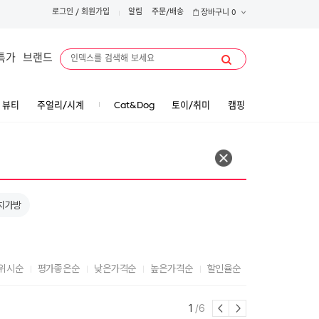
로그인
/
회원가입
알림
주문/배송
장바구니
0
특가
브랜드
뷰티
주얼리/시계
Cat&Dog
토이/취미
캠핑
치가방
위시순
평가좋은순
낮은가격순
높은가격순
할인율순
1
/6