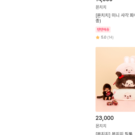
몬치치
[몬치치] 미니 사각 파
종)
텐텐배송
5.0
(14)
23,000
몬치치
[몬치치] 몬치치 필통