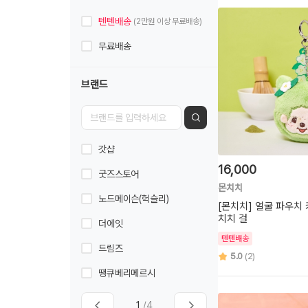
텐텐배송
(2만원 이상 무료배송)
무료배송
브랜드
갓샵
16,000
굿즈스토어
몬치치
노드메이슨(헉슬리)
[몬치치] 얼굴 파우치
치치 걸
더에잇
텐텐배송
드림즈
5.0
(2)
땡큐베리메르시
1
/4