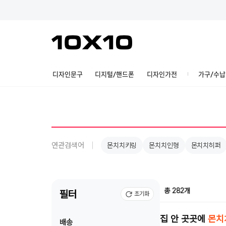
디자인문구
디지털/핸드폰
디자인가전
가구/수납
연관검색어
몬치치키링
몬치치인형
몬치치히퍼
총 282개
필터
초기화
집 안 곳곳에
몬치
배송