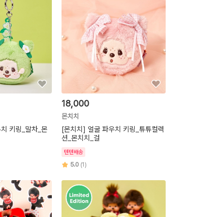
18,000
몬치치
우치 키링_말차_몬
[몬치치] 얼굴 파우치 키링_튜튜컬렉
션_몬치치_걸
텐텐배송
5.0
(1)