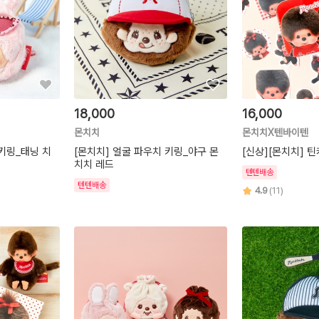
18,000
16,000
몬치치
몬치치X텐바이텐
 키링_태닝 치
[몬치치] 얼굴 파우치 키링_야구 몬
[신상][몬치치] 
치치 레드
텐텐배송
텐텐배송
4.9
(11)