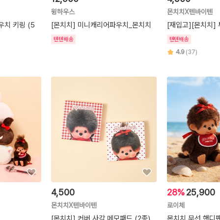
윙하우스
몬치치X텐바이텐
우치 키링 (5
[몬치치] 미니캐리어파우치_몬치치
[재입고][몬치치]
텐텐배송
텐텐배송
4.9
(37)
4,500
28%
25,900
몬치치X텐바이텐
로이체
[몬치치] 커버 사각 메모패드 (2종)
몬치치 무선 핸디