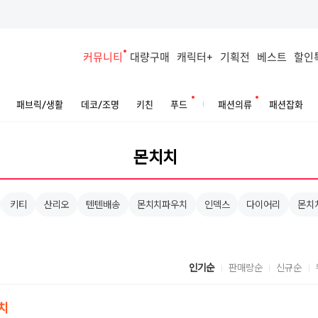
커뮤니티
대량구매
캐릭터+
기획전
베스트
할인
패브릭/생활
데코/조명
키친
푸드
패션의류
패션잡화
키티
산리오
텐텐배송
몬치치파우치
인덱스
다이어리
몬치
인기순
판매량순
신규순
치