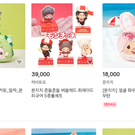
39,000
18,000
하비토모
몬치치
 키링_말차_몬
몬치치 흔들흔들 버블헤드 퍼레이드
[몬치치] 얼굴 파
피규어 5종풀세트
무탄
텐텐배송