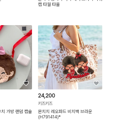
캡 타월 타올
24,200
키즈키즈
치 가방 랜덤 캡슐
몬치치 레오파드 비치백 브라운
(H791414)*