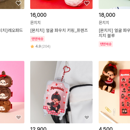
16,000
18,000
몬치치
몬치치
몬치치]레오파드
[몬치치] 얼굴 파우치 키링_프렌즈
[몬치치] 얼굴 파
치치 블루
텐텐배송
텐텐배송
4.9
(204)
12,900
4,500