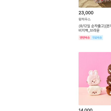
23,000
윙하우스
(8/12일 순차출고)[
비치백_브라운
텐텐배송
무료배송
14,000