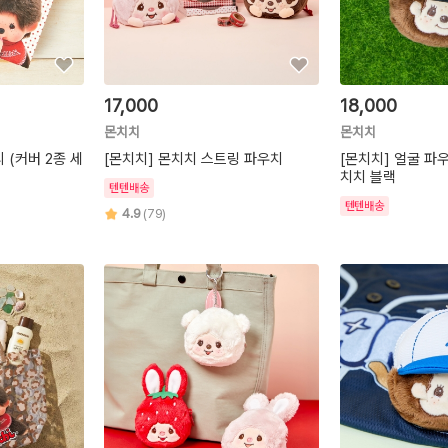
17,000
18,000
몬치치
몬치치
 (커버 2종 세
[몬치치] 몬치치 스트링 파우치
[몬치치] 얼굴 파
치치 블랙
텐텐배송
텐텐배송
4.9
(79)