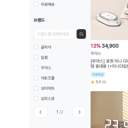
무료배송
브랜드
13%
34,900
골피아
무아스
딜썸
[무아스] 포켓 미니 
형 휴대용 (+미니다림
무아스
무료배송
아토즈몰
5.0
(6)
오티마트
오피스큐
1
/2