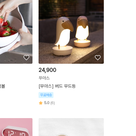
24,900
무아스
척볼
[무아스] 버드 무드등
무료배송
5.0
(6)