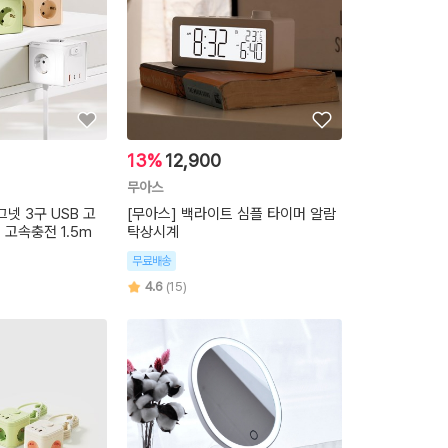
13%
12,900
무아스
넷 3구 USB 고
[무아스] 백라이트 심플 타이머 알람
 고속충전 1.5m
탁상시계
무료배송
4.6
(15)