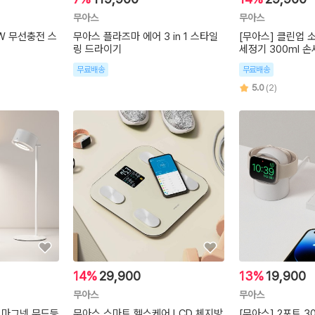
무아스
무아스
5W 무선충전 스
무아스 플라즈마 에어 3 in 1 스타일
[무아스] 클린업 
링 드라이기
세정기 300ml 
무료배송
무료배송
5.0
(2)
14%
29,900
13%
19,900
무아스
무아스
선 마그넷 무드등
무아스 스마트 헬스케어 LCD 체지방
[무아스] 2포트 30