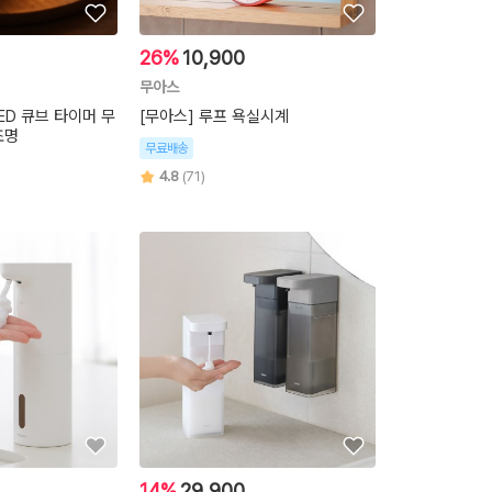
26%
10,900
무아스
ED 큐브 타이머 무
[무아스] 루프 욕실시계
조명
무료배송
4.8
(71)
14%
29,900