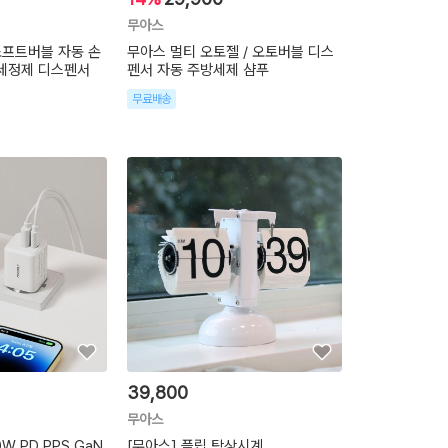
무아스
소프트버블 자동 손
무아스 멀티 오토젤 / 오토버블 디스
손세정제 디스펜서
펜서 자동 주방세제 샴푸
무료배송
39,800
무아스
W PD PPS GaN
[무아스] 플립 탁상시계