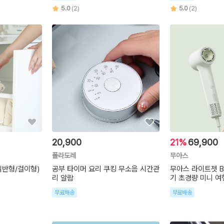
5.0
(2)
5.0
(2)
20,900
21%
69,900
폴라도레
무아스
일반형/걸이형)
공부 타이머 요리 쿠킹 무소음 시간관
무아스 라이트젯 B
리 알람
기 초경량 미니 여
무료배송
무료배송