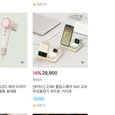
5.0
(4)
14%
29,900
무아스
LDC 헤어 드라이
[무아스] 23W 플립스퀘어 3in1 고속
행용 휴대용
무선충전기 무드등 거치대
무료배송
5.0
(1)