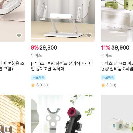
9%
29,900
11%
39,900
무아스
무아스
다리미 여행용 소
[무아스] 투명 와이드 접이식 프리미
무아스 더 큐브 마그
판 포함)
엄 높이조절 독서대
용량 멀티탭 C타입
무료배송
무료배송
5.0
(10)
5.0
(1)