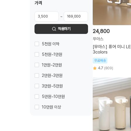
가격
~
적용하기
24,800
무아스
5천원 이하
[무아스] 퓨어 미니 L
3colors
5천원~1만원
무료배송
1만원~2만원
4.7
(809)
2만원~3만원
3만원~5만원
5만원~10만원
10만원 이상