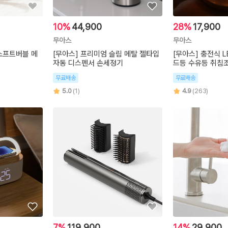
10%
44,900
28%
17,900
무아스
무아스
소프트버블 메
[무아스] 프리미엄 슬림 메탈 젤타입
[무아스] 충전식 L
자동 디스펜서 손세정기
드등 수유등 취침
무료배송
무료배송
5.0
(1)
4.9
(263)
7%
119,900
14%
29,900