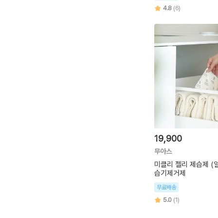
4.8
(6)
19,900
무아스
미클리 젤리 제습제 (
습기제거제
무료배송
5.0
(1)