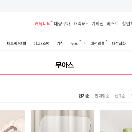
커뮤니티
대량구매
캐릭터+
기획전
베스트
할인
패브릭/생활
데코/조명
키친
푸드
패션의류
패션잡화
인기순
판매량순
신규순