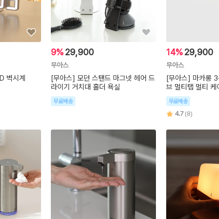
9%
29,900
14%
29,900
무아스
무아스
ED 벽시계
[무아스] 모던 스탠드 마그넷 헤어 드
[무아스] 마카롱 3
라이기 거치대 홀더 욕실
브 멀티탭 멀티 케이
무료배송
무료배송
4.7
(8)