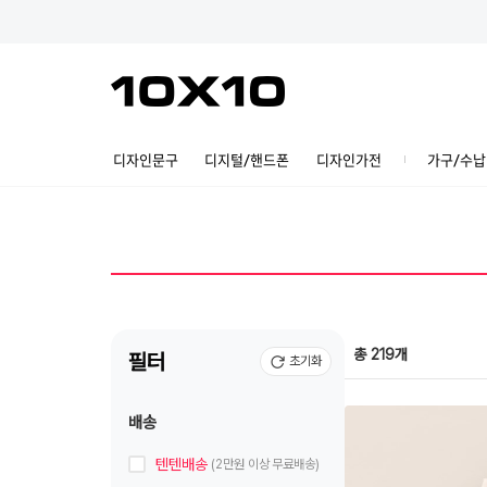
디자인문구
디지털/핸드폰
디자인가전
가구/수납
총 219개
필터
초기화
배송
텐텐배송
(2만원 이상 무료배송)