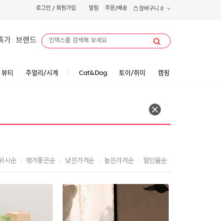
로그인
/
회원가입
알림
주문/배송
장바구니
0
특가
브랜드
뷰티
주얼리/시계
Cat&Dog
토이/취미
캠핑
위시순
평가좋은순
낮은가격순
높은가격순
할인율순