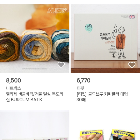
8,500
6,770
니트박스
티핏
앨리제 버쿰바틱/겨울 털실 목도리
[티핏] 콜드브루 커피필터 대형
실 BURCUM BATIK
30매