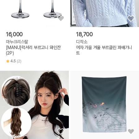
16,000
18,700
마누크리스탈
디작소
[MANU]럭셔리 부르고니 와인잔
여자 가을 겨울 부르클린 꽈배기니
(2P)
트
4.5
(2)