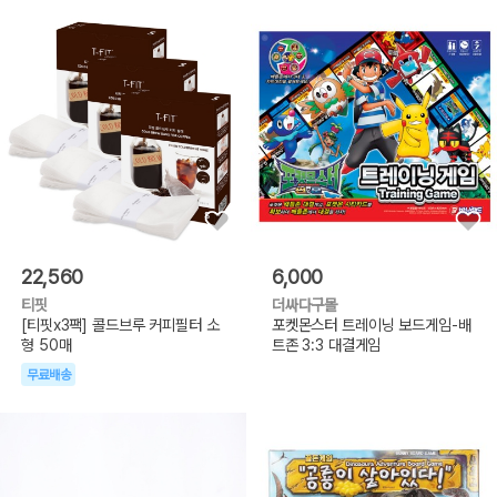
22,560
6,000
티핏
더싸다구몰
[티핏x3팩] 콜드브루 커피필터 소
포켓몬스터 트레이닝 보드게임-배
형 50매
트존 3:3 대결게임
무료배송