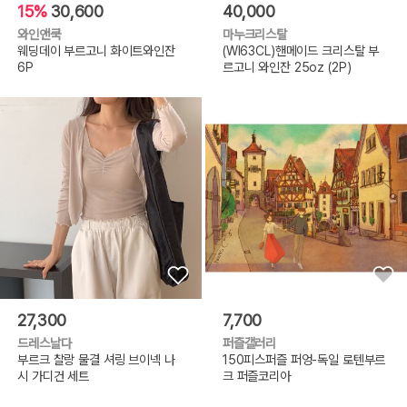
15%
30,600
40,000
와인앤쿡
마누크리스탈
웨딩데이 부르고니 화이트와인잔
(WI63CL)핸메이드 크리스탈 부
6P
르고니 와인잔 25oz (2P)
27,300
7,700
드레스날다
퍼즐갤러리
부르크 찰랑 물결 셔링 브이넥 나
150피스퍼즐 퍼엉-독일 로텐부르
시 가디건 세트
크 퍼즐코리아