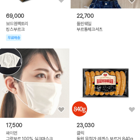
69,000
22,700
보드엠팩토리
돌핀웨일
킹스부르크
부르통체크셔츠
무료배송
17,500
23,030
싸이먼
클릭
그랑부르 100% 실크마스크
동원 무첨가 레겐스 부르거 840g