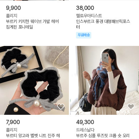
9,900
38,000
홀리지
헬로우아티스트
부르키 키치한 웨이브 가발 헤어
인스부르크 풍경 대형패브릭포스
집게핀 포니테일
터
무료배송
7,900
49,300
홀리지
드레스날다
부르티 앙고라 벨벳 니트 진주 헤
부르주 심플 루즈핏 크롭 숏 오리