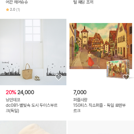
어끈 헤어슈슈
털 패딩 조끼
2.0
(1)
20%
24,000
7,000
낭만데코
퍼즐사랑
dc081-별빛속 도시 두이스부르
150피스 직소퍼즐 - 독일 로텐부
크(독일)
르크