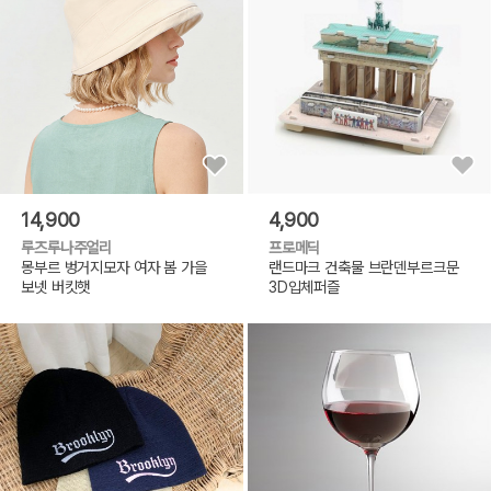
14,900
4,900
루즈루나주얼리
프로메딕
몽부르 벙거지모자 여자 봄 가을
랜드마크 건축물 브란덴부르크문
보넷 버킷햇
3D입체퍼즐