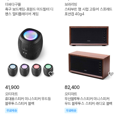
더싸다구몰
보라리빙
축구 보드게임-포원드 미드필터 디
스타부르 잼 시럽 고등어 스프레드
펜스 멀티플레이어 게임
포션컵 40g4
41,900
82,400
오티마트
오티마트
휴대용스피커 미니스피커 무드등
무선블루투스스피커 미니스피커
블루투스스피커 블랙
우드 블루투스 스피커 라디오 블랙
무료배송
무료배송