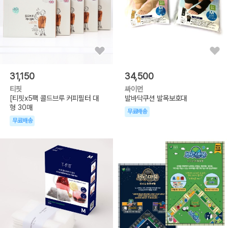
31,150
34,500
티핏
싸이먼
[티핏x5팩 콜드브루 커피필터 대
발바닥쿠션 발목보호대
형 30매
무료배송
무료배송