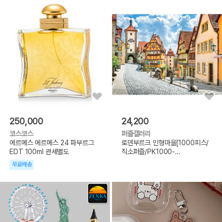
250,000
24,200
코스코스
퍼즐갤러리
에르메스 에르메스 24 파부르그
로덴부르크 인형마을[1000피스/
EDT 100ml 관세별도
직소퍼즐/PK1000-
3151]_(678159)
무료배송