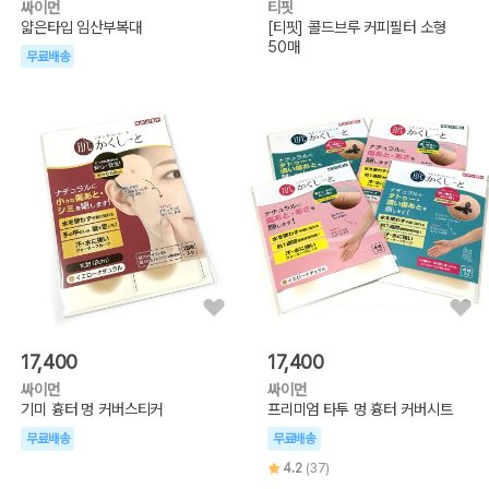
싸이먼
티핏
얇은타입 임산부복대
[티핏] 콜드브루 커피필터 소형
50매
무료배송
17,400
17,400
싸이먼
싸이먼
기미 흉터 멍 커버스티커
프리미엄 타투 멍 흉터 커버시트
무료배송
무료배송
4.2
(37)