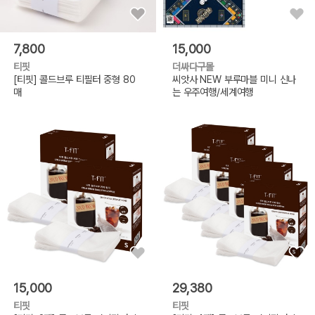
7,800
15,000
티핏
더싸다구몰
[티핏] 콜드브루 티필터 중형 80
씨앗사 NEW 부루마블 미니 신나
매
는 우주여행/세계여행
15,000
29,380
티핏
티핏