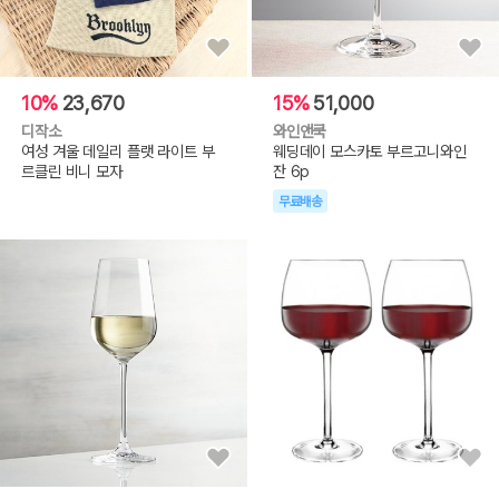
10%
23,670
15%
51,000
디작소
와인앤쿡
여성 겨울 데일리 플랫 라이트 부
웨딩데이 모스카토 부르고니와인
르클린 비니 모자
잔 6p
무료배송