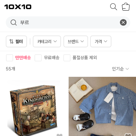
장
텐
바
바
구
이
니
텐
필터
카테고리
브랜드
가격
텐텐배송
무료배송
품절상품 제외
55개
인기순