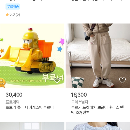
무료배송
5.0
(5)
30,400
16,300
프로메딕
드레스날다
로보카 폴리 다이캐스팅 부르너
부르키 포켓패치 뽀글이 후리스 밴
딩 조거팬츠