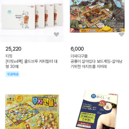
25,220
6,000
티핏
더싸다구몰
[티핏x4팩] 콜드브루 커피필터 대
공룡이 살아있다 보드게임-살아남
형 30매
기위한 아지트를 지어라
무료배송