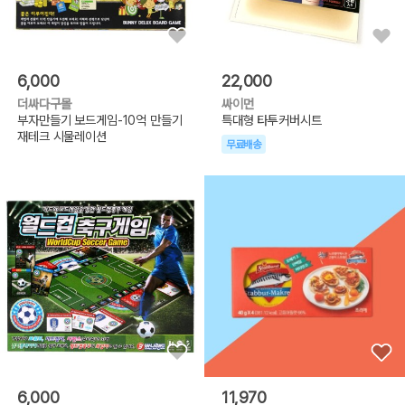
6,000
22,000
더싸다구몰
싸이먼
부자만들기 보드게임-10억 만들기
특대형 타투커버시트
재테크 시물레이션
무료배송
6,000
11,970