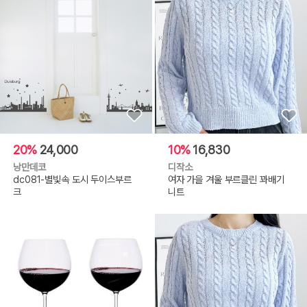
20%
24,000
10%
16,830
낭만데코
디작소
dc081-별빛속 도시 두이스부르
여자 가을 겨울 부르클린 꽈배기
크
니트