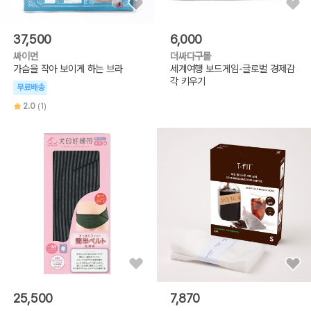
37,500
6,000
싸이먼
더싸다구몰
가슴을 작아 보이게 하는 브라
세계여행 보드게임-글로벌 경제감
각 키우기
무료배송
2.0
(1)
25,500
7,870