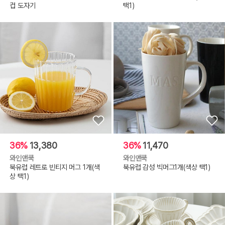
컵 도자기
택1)
36%
13,380
36%
11,470
와인앤쿡
와인앤쿡
북유럽 레트로 빈티지 머그 1개(색
북유럽 감성 빅머그1개(색상 택1)
상 택1)