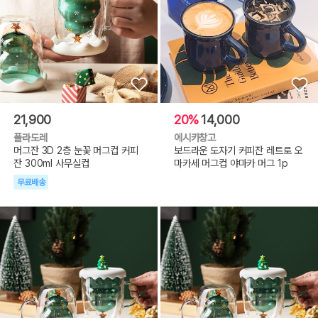
21,900
20%
14,000
폴라도레
에시카창고
머그잔 3D 2층 눈꽃 머그컵 커피
보드라운 도자기 커피잔 레트로 오
잔 300ml 사무실컵
마카세 머그컵 야마카 머그 1p
무료배송