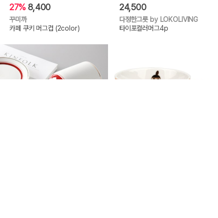
27%
8,400
24,500
꾸미까
다정한그릇 by LOKOLIVING
카페 쿠키 머그컵 (2color)
타이포컬러머그4p
5%
9,400
10,500
키친몰링
미르키친
라인 카페 머그컵 2color
무민 페이스머그(리틀미)
5.0
(1)