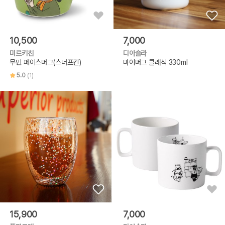
10,500
7,000
미르키친
디아슬라
무민 페이스머그(스너프킨)
마이머그 클래식 330ml
5.0
(1)
15,900
7,000