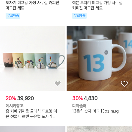
도자기 머그컵 가정 사무실 커피잔
예쁜 도자기 머그컵 가정 사무실
머그잔 세트
커피잔 머그잔 세트
무료배송
무료배송
20%
39,920
30%
4,830
에시카창고
디아슬라
홈 카페 귀여운 클래식 드로잉 예
13온스 숫자 머그 13oz mug
쁜 선물 마르켄 북유럽 도자기 머
그