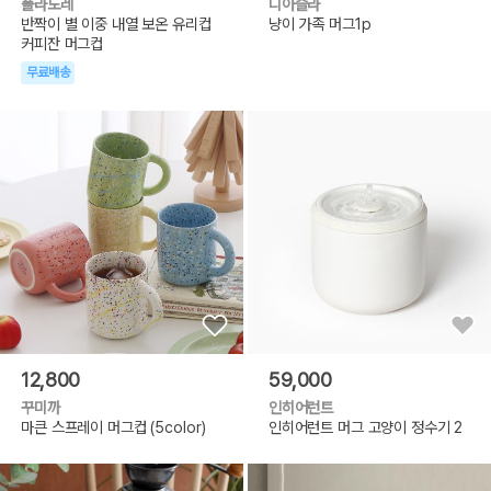
폴라도레
디아슬라
반짝이 별 이중 내열 보온 유리컵
냥이 가족 머그1p
커피잔 머그컵
무료배송
12,800
59,000
꾸미까
인히어런트
마큰 스프레이 머그컵 (5color)
인히어런트 머그 고양이 정수기 2