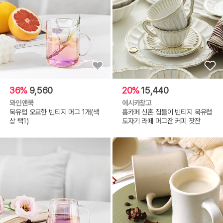
36%
9,560
20%
15,440
와인앤쿡
에시카창고
북유럽 오묘한 빈티지 머그 1개(색
홈카페 신혼 집들이 빈티지 북유럽
상 택1)
도자기 라떼 머그잔 커피 찻잔