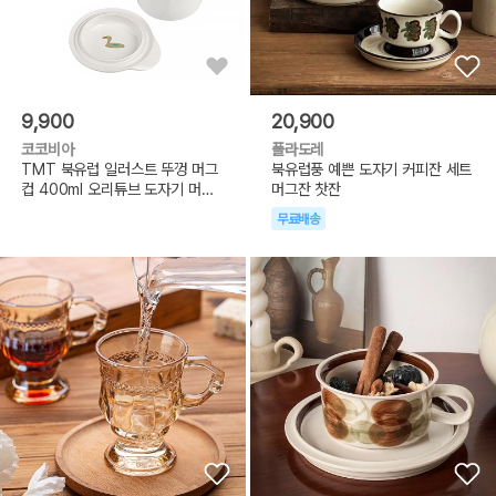
9,900
20,900
코코비아
폴라도레
TMT 북유럽 일러스트 뚜껑 머그
북유럽풍 예쁜 도자기 커피잔 세트
컵 400ml 오리튜브 도자기 머그
머그잔 찻잔
잔
무료배송