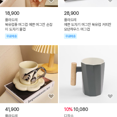
18,900
28,900
폴라도레
폴라도레
북유럽풍 머그컵 예쁜 머그잔 손잡
예쁜 도자기 머그잔 북유럽 커피잔
이 도자기 물컵
모던하우스 머그컵
무료배송
무료배송
41,900
10%
10,080
폴라도레
디작소