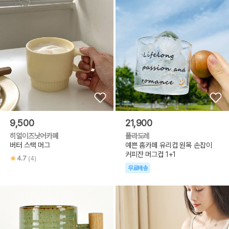
9,500
21,900
히얼이즈낫어카페
폴라도레
버터 스택 머그
예쁜 홈카페 유리컵 원목 손잡이
커피잔 머그컵 1+1
4.7
(4)
무료배송