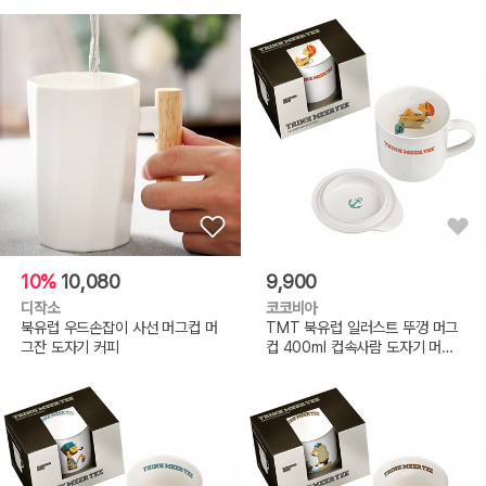
10%
10,080
9,900
디작소
코코비아
북유럽 우드손잡이 사선 머그컵 머
TMT 북유럽 일러스트 뚜껑 머그
그잔 도자기 커피
컵 400ml 컵속사람 도자기 머그
잔