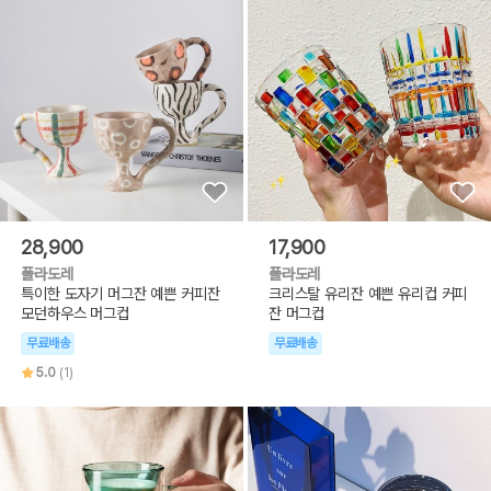
28,900
17,900
폴라도레
폴라도레
특이한 도자기 머그잔 예쁜 커피잔
크리스탈 유리잔 예쁜 유리컵 커피
모던하우스 머그컵
잔 머그컵
무료배송
무료배송
5.0
(1)