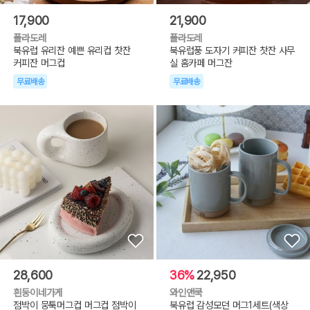
17,900
21,900
폴라도레
폴라도레
북유럽 유리잔 예쁜 유리컵 찻잔
북유럽풍 도자기 커피잔 찻잔 사무
커피잔 머그컵
실 홈카페 머그잔
무료배송
무료배송
28,600
36%
22,950
흰둥이네가게
와인앤쿡
점박이 뭉툭머그컵 머그컵 점박이
북유럽 감성모던 머그1세트(색상