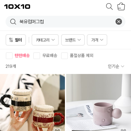
장
텐
바
바
구
이
니
텐
필터
카테고리
브랜드
가격
텐텐배송
무료배송
품절상품 제외
219개
인기순