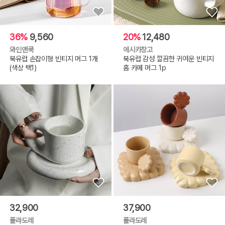
36%
9,560
20%
12,480
와인앤쿡
에시카창고
북유럽 손잡이형 빈티지 머그 1개
북유럽 감성 깔끔한 귀여운 빈티지
(색상 택1)
홈 카페 머그 1p
32,900
37,900
폴라도레
폴라도레