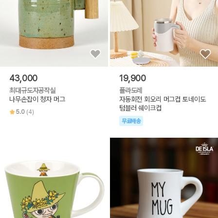
43,000
19,900
최대규도자공작실
폴라도레
나무손잡이 청자 머그
자동회전 회오리 머그컵 토네이도
텀블러 쉐이크컵
5.0
(4)
무료배송