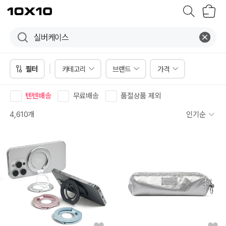
장
텐
바
바
구
이
니
텐
필터
카테고리
브랜드
가격
텐텐배송
무료배송
품절상품 제외
4,610개
인기순