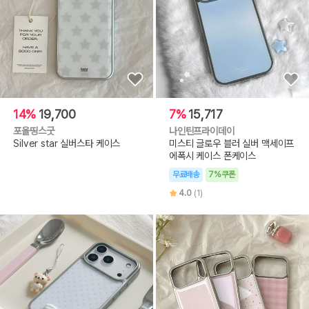
14%
19,700
7%
15,717
포올띵스굿
나인틴프라이데이
Silver star 실버스타 케이스
미스티 글로우 블러 실버 맥세이프
에폭시 케이스 폰케이스
무료배송
7%쿠폰
4.0
(1)