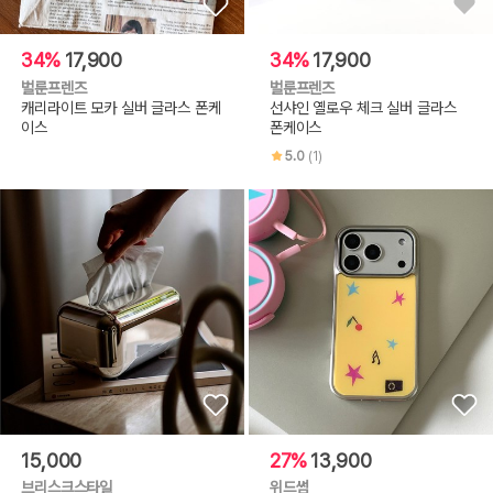
34%
17,900
34%
17,900
벌룬프렌즈
벌룬프렌즈
캐리라이트 모카 실버 글라스 폰케
선샤인 옐로우 체크 실버 글라스
이스
폰케이스
5.0
(1)
15,000
27%
13,900
브리스크스타일
위드썸