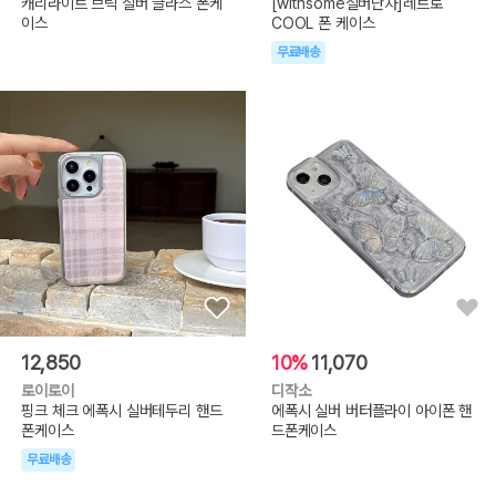
캐리라이트 브릭 실버 글라스 폰케
[withsome실버단차]레트로
이스
COOL 폰 케이스
무료배송
12,850
10%
11,070
로이로이
디작소
핑크 체크 에폭시 실버테두리 핸드
에폭시 실버 버터플라이 아이폰 핸
폰케이스
드폰케이스
무료배송