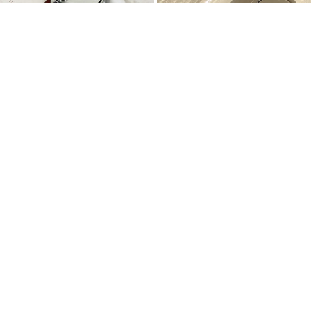
27%
13,900
10%
6,120
위드썸
디작소
[범퍼실버]라벤더 플랜트 맥세이프
폰케이스 거치대 실버 핑거 스마트
폰 케이스
링
무료배송