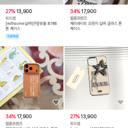
27%
13,900
34%
17,900
위드썸
벌룬프렌즈
[withsome실버단차]방울 토마토
캐리라이트 오렌지 실버 글라스 폰
폰 케이스
케이스
무료배송
34%
17,900
27%
13,900
벌룬프렌즈
위드썸