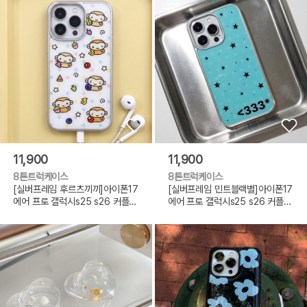
11,900
11,900
8톤트럭케이스
8톤트럭케이스
[실버프레임 후르츠끼끼]아이폰17
[실버프레임 민트블랙별]아이폰17
에어 프로 갤럭시s25 s26 커플
에어 프로 갤럭시s25 s26 커플
선
선