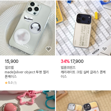
15,900
34%
17,900
엘르벨
벌룬프렌즈
made]silver object 투명 젤리
캐리라이트 크림 실버 글라스 폰케
폰케이스
이스
5.0
(1)