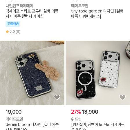
나인틴프라이데이
메이드모먼
맥세이프 스위트 프루티 실버 에폭
tiny rose garden 디자인 [실버
시 아이폰 갤럭시 케이스
에폭시 범퍼케이스]
무료배송
5.0
(6)
19,000
27%
13,900
메이드모먼
위드썸
denim bloom 디자인 [실버 에폭
[범퍼실버]땡땡이 토마토 맥세이프
시 범퍼케이스]
폰 케이스