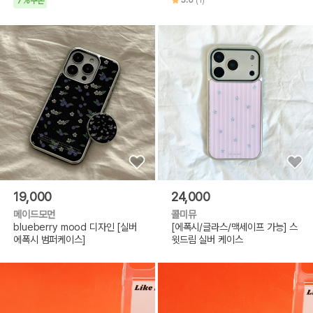
5.0
(1)
7%쿠폰
19,000
24,000
메이드모먼
콜미뮤
blueberry mood 디자인 [실버
[에폭시/글라스/맥세이프 가능] 스
에폭시 범퍼케이스]
윗드림 실버 케이스