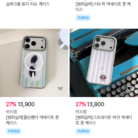
실버크롬 휴지 티슈 케이스
[범퍼실버]스타 픽 맥세이프 폰 케
이스
무료배송
27%
13,900
27%
13,900
위드썸
위드썸
[범퍼실버]졸린팬더 맥세이프 폰
[범퍼실버]스트라이프 버섯 맥세이
케이스
프 폰 케이스
무료배송
무료배송