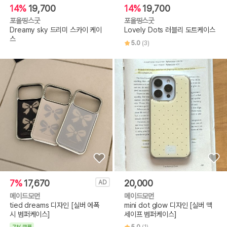
14%
19,700
14%
19,700
포올띵스굿
포올띵스굿
Dreamy sky 드리미 스카이 케이
Lovely Dots 러블리 도트케이스
스
5.0
(3)
7%
17,670
20,000
AD
메이드모먼
메이드모먼
tied dreams 디자인 [실버 에폭
mini dot glow 디자인 [실버 맥
시 범퍼케이스]
세이프 범퍼케이스]