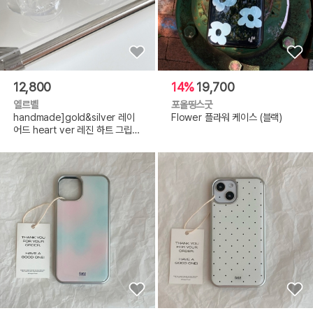
12,800
14%
19,700
엘르벨
포올띵스굿
handmade]gold&silver 레이
Flower 플라워 케이스 (블랙)
어드 heart ver 레진 하트 그립
스마트톡