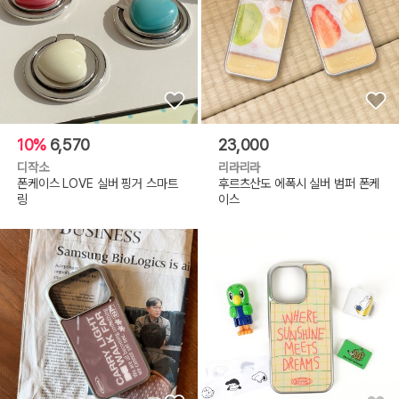
10%
6,570
23,000
디작소
리라리라
폰케이스 LOVE 실버 핑거 스마트
후르츠산도 에폭시 실버 범퍼 폰케
링
이스