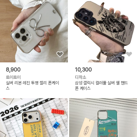
8,900
10,300
로이로이
디작소
실버 리본 레진 투명 젤리 폰케이
삼성 갤럭시 컬러풀 실버 쉘 핸드
스
폰 케이스