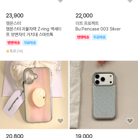
23,900
22,000
잼몬스터
더트 프로젝트
잼몬스터 괴물자력 Z-ring 맥세이
Bu Pencase 003 Silver
프 양면자석 거치대 스마트톡
텐텐배송
무료배송
텐텐배송
무료배송
5.0
(14)
20,800
19,000