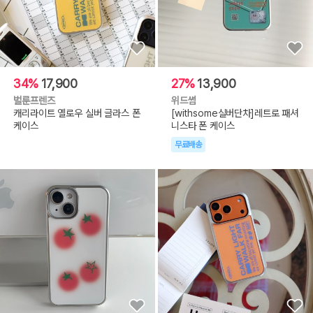
34%
17,900
27%
13,900
벌룬프렌즈
위드썸
캐리라이트 옐로우 실버 글라스 폰
[withsome실버단차]레트로 패셔
케이스
니스타 폰 케이스
무료배송