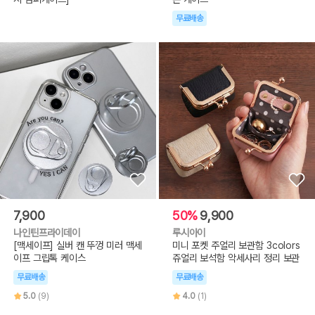
무료배송
7,900
50%
9,900
나인틴프라이데이
루시아이
[맥세이프] 실버 캔 뚜껑 미러 맥세
미니 포켓 주얼리 보관함 3colors
이프 그립톡 케이스
쥬얼리 보석함 악세사리 정리 보관
무료배송
무료배송
5.0
(9)
4.0
(1)