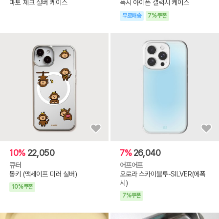
마토 체크 실버 케이스
폭시 아이폰 갤럭시 케이스
무료배송
7%쿠폰
10%
22,050
7%
26,040
큐터
어프어프
몽키 (맥세이프 미러 실버)
오로라 스카이블루-SILVER(에폭
시)
10%쿠폰
7%쿠폰