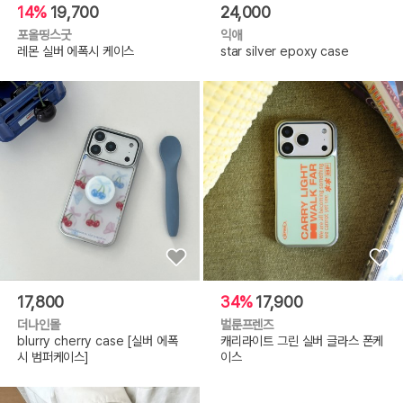
14%
19,700
24,000
포올띵스굿
익애
레몬 실버 에폭시 케이스
star silver epoxy case
17,800
34%
17,900
더나인몰
벌룬프렌즈
blurry cherry case [실버 에폭
캐리라이트 그린 실버 글라스 폰케
시 범퍼케이스]
이스