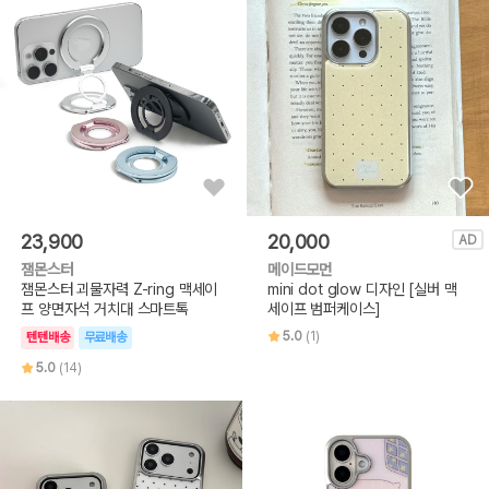
23,900
20,000
AD
잼몬스터
메이드모먼
잼몬스터 괴물자력 Z-ring 맥세이
mini dot glow 디자인 [실버 맥
프 양면자석 거치대 스마트톡
세이프 범퍼케이스]
5.0
(1)
텐텐배송
무료배송
5.0
(14)