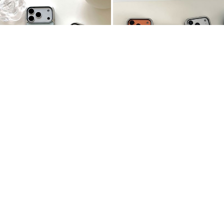
27%
13,900
27%
13,900
위드썸
위드썸
[범퍼실버]평화발견 맥세이프 폰
[범퍼실버]복숭아 모찌 맥세이프
케이스
폰 케이스
무료배송
무료배송
5.0
(1)