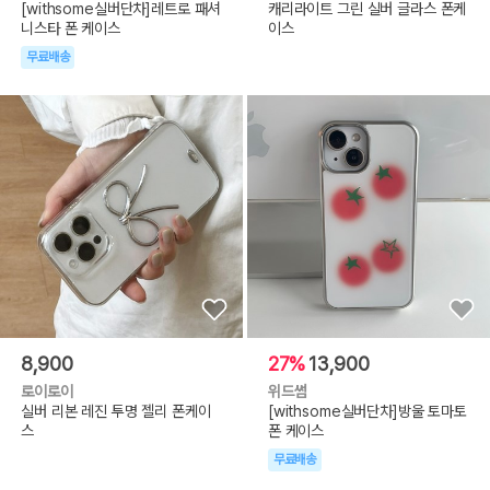
[withsome실버단차]레트로 패셔
캐리라이트 그린 실버 글라스 폰케
니스타 폰 케이스
이스
무료배송
8,900
27%
13,900
로이로이
위드썸
실버 리본 레진 투명 젤리 폰케이
[withsome실버단차]방울 토마토
스
폰 케이스
무료배송