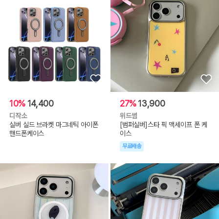
10%
14,400
27%
13,900
디작소
위드썸
실버 실드 브라켓 마그네틱 아이폰
[범퍼실버]스타 픽 맥세이프 폰 케
핸드폰케이스
이스
무료배송