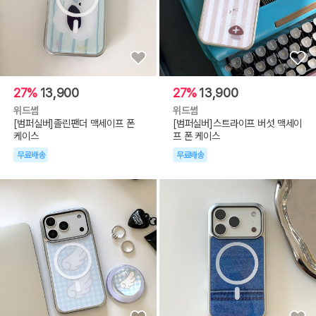
27%
13,900
27%
13,900
위드썸
위드썸
[범퍼실버]졸린팬더 맥세이프 폰
[범퍼실버]스트라이프 버섯 맥세이
케이스
프 폰 케이스
무료배송
무료배송