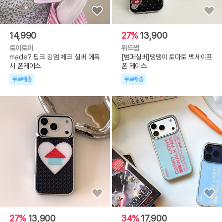
14,990
27%
13,900
로이로이
위드썸
made? 핑크 깅엄 체크 실버 에폭
[범퍼실버]땡땡이 토마토 맥세이프
시 폰케이스
폰 케이스
무료배송
무료배송
27%
13,900
34%
17,900