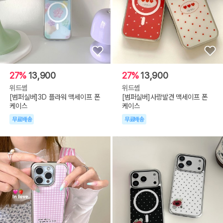
27%
13,900
27%
13,900
위드썸
위드썸
[범퍼실버]3D 플라워 맥세이프 폰
[범퍼실버]사랑발견 맥세이프 폰
케이스
케이스
무료배송
무료배송