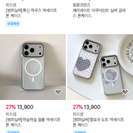
위드썸
벌룬프렌즈
[범퍼실버]폭신 하우스 맥세이프
캐리라이트 아쿠아민트 실버 글라
폰 케이스
스 폰케이스
무료배송
27%
13,900
27%
13,900
위드썸
위드썸
[범퍼실버]하늘하늘 들풀 맥세이프
[범퍼실버]멜로우 도트 맥세이프
폰 케이스
폰 케이스