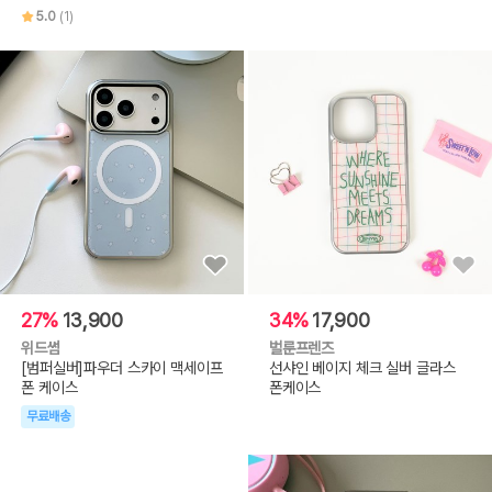
5.0
(1)
27%
13,900
34%
17,900
위드썸
벌룬프렌즈
[범퍼실버]파우더 스카이 맥세이프
선샤인 베이지 체크 실버 글라스
폰 케이스
폰케이스
무료배송