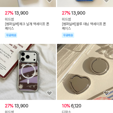
27%
13,900
27%
13,900
위드썸
위드썸
[범퍼실버]체크 날개 맥세이프 폰
[범퍼실버]블루 데님 맥세이프 폰
케이스
케이스
무료배송
무료배송
27%
13,900
10%
6,120
위드썸
디작소