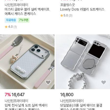
나인틴프라이데이
포올띵스굿
미스티 글로우 블러 실버 맥세이프
Lovely Dots 러블리 도트케이스
에폭시 케이스 폰케이스
5.0
(3)
무료배송
7%쿠폰
4.0
(1)
7%
16,647
16,800
나인틴프라이데이
나인틴프라이데이
입체 천사 날개 도트 실버 맥세이
당일발송)크롬 실버 웨이브 물결
프 에폭시 케이스 폰케이스
케이스 스트랩 미러 그립톡