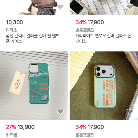
10,300
34%
17,900
디작소
벌룬프렌즈
삼성 갤럭시 컬러풀 실버 쉘 핸드
캐리라이트 옐로우 실버 글라스 폰
폰 케이스
케이스
27%
13,900
34%
17,900
위드썸
벌룬프렌즈