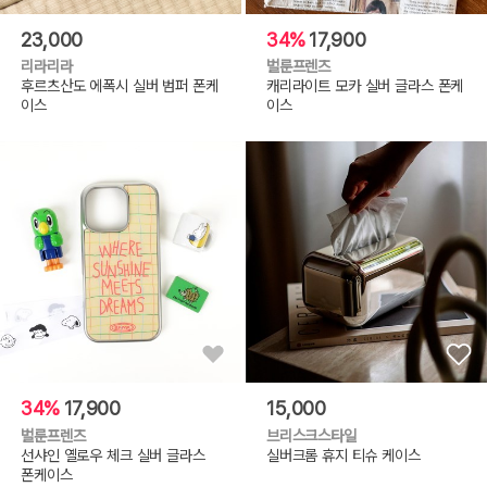
23,000
34%
17,900
리라리라
벌룬프렌즈
후르츠산도 에폭시 실버 범퍼 폰케
캐리라이트 모카 실버 글라스 폰케
이스
이스
34%
17,900
15,000
벌룬프렌즈
브리스크스타일
선샤인 옐로우 체크 실버 글라스
실버크롬 휴지 티슈 케이스
폰케이스