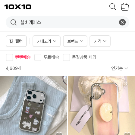
장
텐
바
바
구
이
니
텐
필터
카테고리
브랜드
가격
텐텐배송
무료배송
품절상품 제외
4,609개
인기순