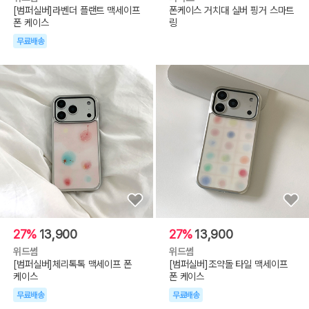
[범퍼실버]라벤더 플랜트 맥세이프
폰케이스 거치대 실버 핑거 스마트
폰 케이스
링
무료배송
27%
13,900
27%
13,900
위드썸
위드썸
[범퍼실버]체리톡톡 맥세이프 폰
[범퍼실버]조약돌 타일 맥세이프
케이스
폰 케이스
무료배송
무료배송