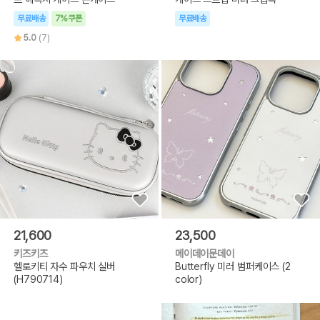
무료배송
7%쿠폰
무료배송
5.0
(7)
21,600
23,500
키즈키즈
메이데이문데이
헬로키티 자수 파우치 실버
Butterfly 미러 범퍼케이스 (2
(H790714)
color)