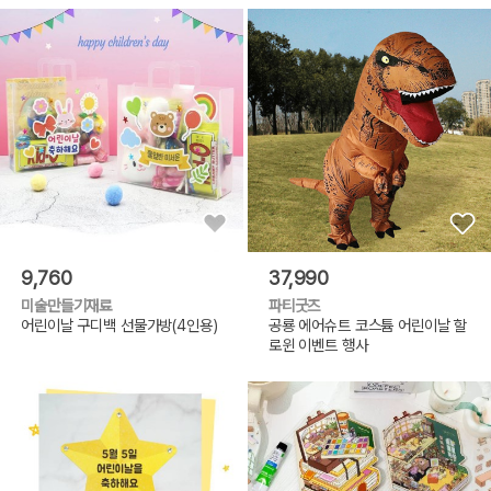
9,760
37,990
미술만들기재료
파티굿즈
어린이날 구디백 선물가방(4인용)
공룡 에어슈트 코스튬 어린이날 할
로윈 이벤트 행사