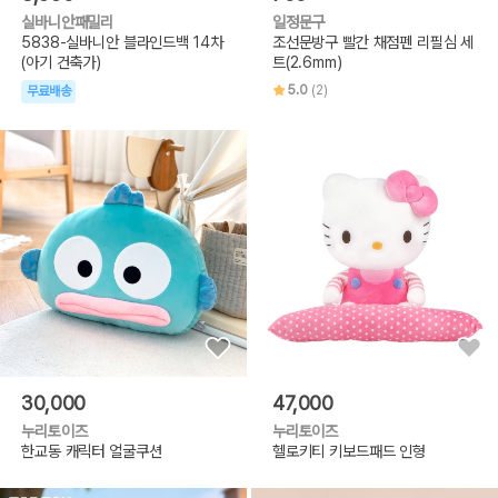
실바니안패밀리
일정문구
5838-실바니안 블라인드백 14차
조선문방구 빨간 채점펜 리필심 세
(아기 건축가)
트(2.6mm)
5.0
(2)
무료배송
30,000
47,000
누리토이즈
누리토이즈
한교동 캐릭터 얼굴쿠션
헬로키티 키보드패드 인형