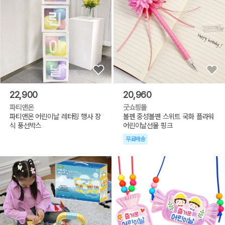
22,900
20,960
파티앤온
굿쇼핑몰
파티앤온 어린이날 레터링 행사 장
볼펜 중성볼펜 스위트 국화 플라워
식 풍선박스
어린이날선물 핑크
무료배송