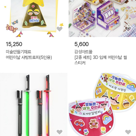
15,250
5,600
미술만들기재료
감성아트몰
어린이날 사탕트로피(5인용)
[2종 세트] 3D 입체 어린이날 씰
스티커