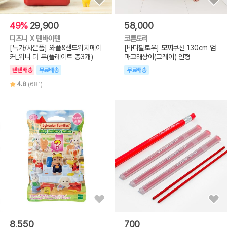
49%
29,900
58,000
디즈니 X 텐바이텐
코튼토리
[특가/사은품] 와플&샌드위치메이
[바디필로우] 모찌쿠션 130cm 엄
커_위니 더 푸(플레이트 총3개)
마고래상어(그레이) 인형
텐텐배송
무료배송
무료배송
4.8
(681)
8,550
700