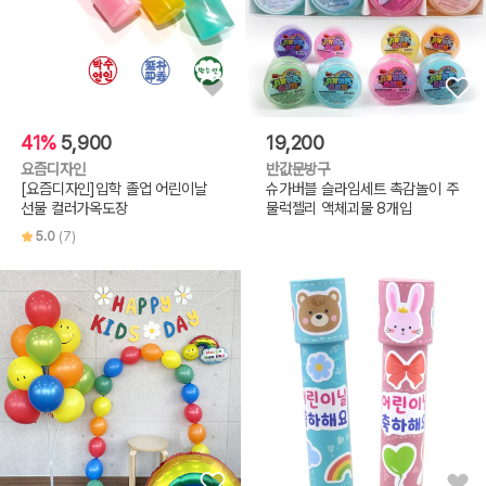
41%
5,900
19,200
요즘디자인
반값문방구
[요즘디자인]입학 졸업 어린이날
슈가버블 슬라임세트 촉감놀이 주
선물 컬러가옥도장
물럭젤리 액체괴물 8개입
5.0
(7)