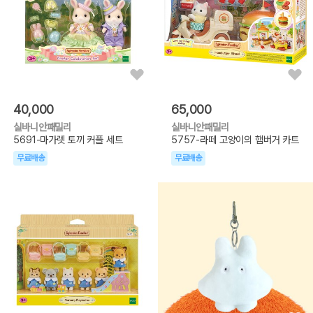
40,000
65,000
실바니안패밀리
실바니안패밀리
5691-마가렛 토끼 커플 세트
5757-라떼 고양이의 햄버거 카트
무료배송
무료배송