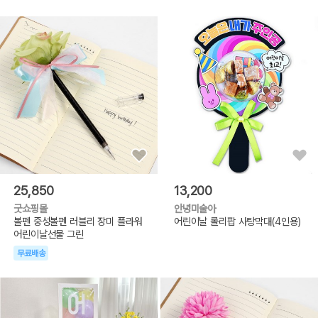
25,850
13,200
굿쇼핑몰
안녕미술아
볼펜 중성볼펜 러블리 장미 플라워
어린이날 롤리팝 사탕막대(4인용)
어린이날선물 그린
무료배송