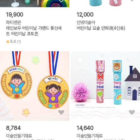
19,900
12,000
파티앤온
안녕미술아
레인보우 어린이날 가랜드 풍선세
어린이날 요술 만화경(4인용)
트 어린이날 포토존
5.0
(1)
8,784
14,640
미술만들기재료
미술만들기재료