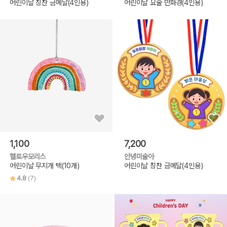
어린이날 칭찬 금메달(4인용)
어린이날 요술 만화경(4인용)
1,100
7,200
헬로우모리스
안녕미술아
어린이날 무지개 택(10개)
어린이날 칭찬 금메달(4인용)
4.8
(7)