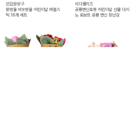
반값문방구
비다펠리즈
왕방울 비눗방울 어린이날 버블스
공룡변신로봇 어린이날 선물 다이
틱 16개 세트
노 로보트 공룡 변신 장난감
18,300
5,000
미술만들기재료
비다펠리즈
어린이날 장미사탕꽃다발 (5인용)
어린이날 선물 애니멀 가방 인형놀
이 랜덤펫 악세사리 모으기