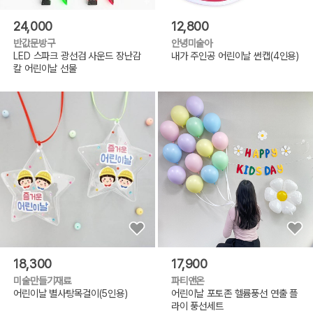
24,000
12,800
반값문방구
안녕미술아
LED 스파크 광선검 사운드 장난감
내가 주인공 어린이날 썬캡(4인용)
칼 어린이날 선물
18,300
17,900
미술만들기재료
파티앤온
어린이날 별사탕목걸이(5인용)
어린이날 포토존 헬륨풍선 연출 플
라이 풍선세트