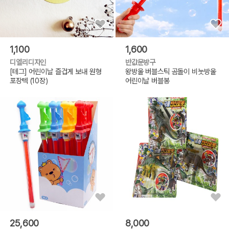
1,100
1,600
디엘리디자인
반값문방구
[테그] 어린이날 즐겁게 보내 원형
왕방울 버블스틱 곰돌이 비눗방울
포장텍 (10장)
어린이날 버블봉
25,600
8,000