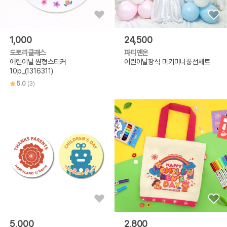
1,000
24,500
도토리클래스
파티앤온
어린이날 원형스티커
어린이날장식 미키미니풍선세트
10p_(1316311)
5.0
(3)
5,000
2,800