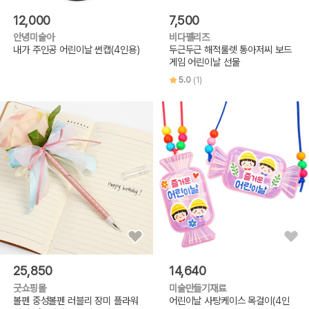
12,000
7,500
안녕미술아
비다펠리즈
내가 주인공 어린이날 썬캡(4인용)
두근두근 해적룰렛 통아저씨 보드
게임 어린이날 선물
5.0
(1)
25,850
14,640
굿쇼핑몰
미술만들기재료
볼펜 중성볼펜 러블리 장미 플라워
어린이날 사탕케이스 목걸이(4인