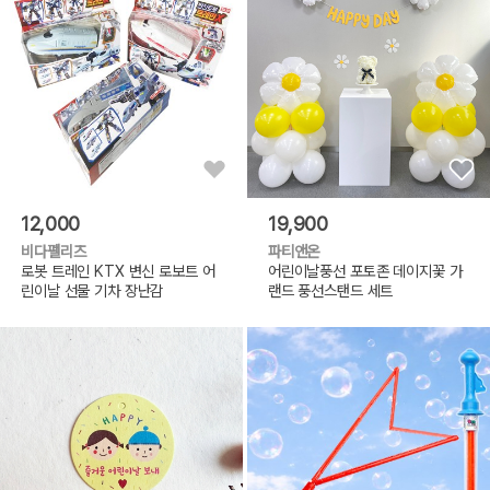
12,000
19,900
비다펠리즈
파티앤온
로봇 트레인 KTX 변신 로보트 어
어린이날풍선 포토존 데이지꽃 가
린이날 선물 기차 장난감
랜드 풍선스탠드 세트