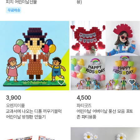
피치 어린이날선물
용)
무료배송
3,900
4,500
오렌지이몰
파티굿즈
교과서에 나오는 디폼 끼우기블럭
어린이날 어버이날 풍선 모음 포토
어린이날 방정환 만들기
존 파티용품