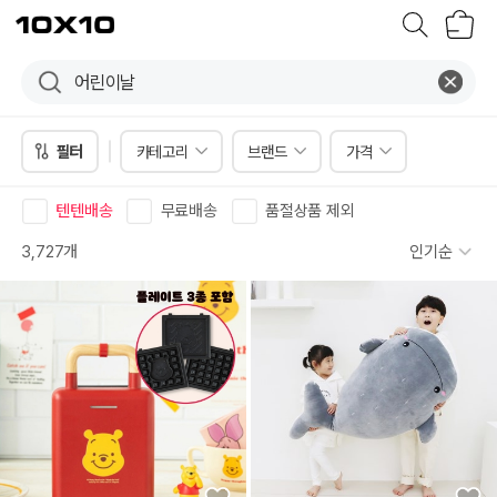
장
텐
바
바
구
이
니
텐
필터
카테고리
브랜드
가격
텐텐배송
무료배송
품절상품 제외
3,727개
인기순