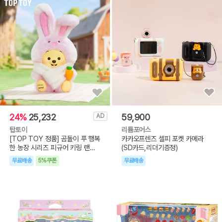
24%
25,232
59,900
AD
탑토이
리튬포어스
[TOP TOY 정품] 곰돌이 푸 행복
카카오프렌즈 셀피 포켓 카메라
한 농장 시리즈 피규어 키링 랜덤
(SD카드,리더기증정)
박스
무료배송
5%쿠폰
무료배송