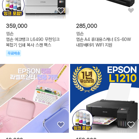
359,000
285,000
엡손
엡손
엡손 에코탱크 L6490 무한잉크
엡손 A4 휴대용스캐너 ES-60W
복합기 인쇄 복사 스캔 팩스
내장배터리 WIFI 지원
무료배송