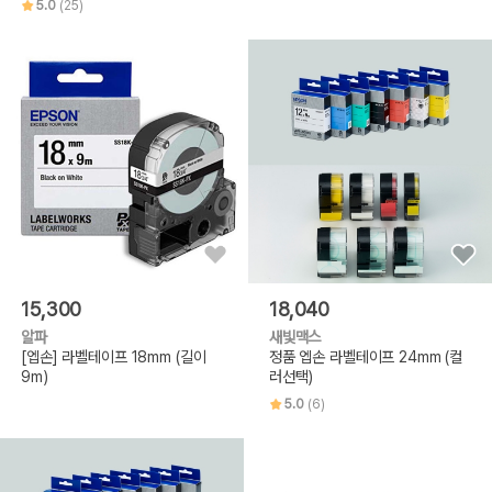
5.0
(25)
15,300
18,040
알파
새빛맥스
[엡손] 라벨테이프 18mm (길이
정품 엡손 라벨테이프 24mm (컬
9m)
러선택)
5.0
(6)