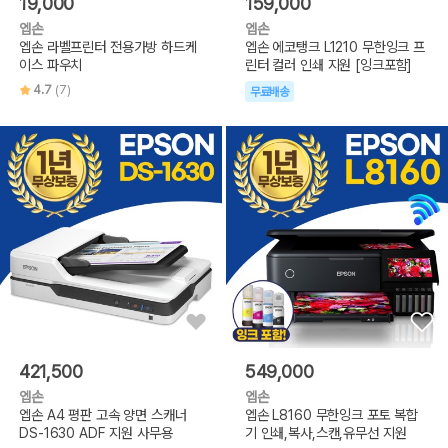
19,000
159,000
엡손
엡손
엡손 라벨프린터 전용가방 하드케
엡손 에코탱크 L1210 무한잉크 프
이스 파우치
린터 컬러 인쇄 지원 [잉크포함]
4.7
(7)
무료배송
421,500
549,000
엡손
엡손
엡손 A4 평판 고속 양면 스캐너
엡손 L8160 무한잉크 포토 복합
DS-1630 ADF 지원 사무용
기 인쇄,복사,스캔,유무선 지원