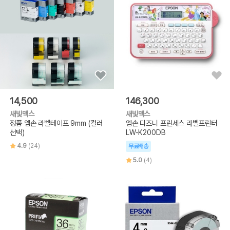
14,500
146,300
새빛맥스
새빛맥스
정품 엡손 라벨테이프 9mm (컬러
엡손 디즈니 프린세스 라벨프린터
선택)
LW-K200DB
4.9
(24)
무료배송
5.0
(4)