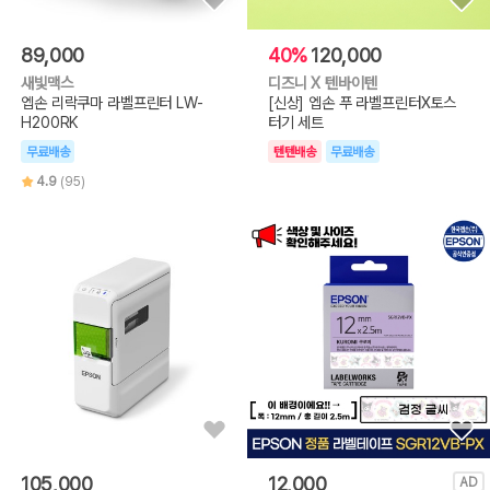
89,000
40%
120,000
새빛맥스
디즈니 X 텐바이텐
엡손 리락쿠마 라벨프린터 LW-
[신상] 엡손 푸 라벨프린터X토스
H200RK
터기 세트
무료배송
텐텐배송
무료배송
4.9
(95)
105,000
12,000
AD