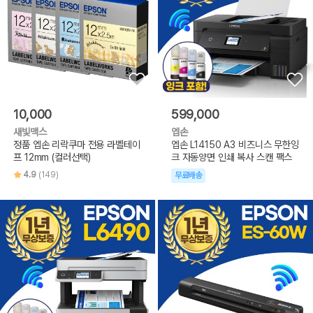
10,000
599,000
새빛맥스
엡손
정품 엡손 리락쿠마 전용 라벨테이
엡손 L14150 A3 비즈니스 무한잉
프 12mm (컬러선택)
크 자동양면 인쇄 복사 스캔 팩스
4.9
(149)
무료배송