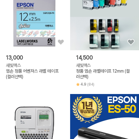
13,000
14,500
새빛맥스
새빛맥스
엡손 정품 어벤져스 라벨 테이프
정품 엡손 라벨테이프 12mm (컬
(컬러선택)
러선택)
4.9
(84)