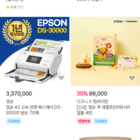
4.8
(17)
3,370,000
35%
99,000
엡손
디즈니 X 텐바이텐
엡손 A3 고속 양면 북스캐너 DS-
[신상] 엡손 푸 라벨프린터X시리
30000 분당 70매
얼볼 세트
무료배송
텐텐배송
무료배송