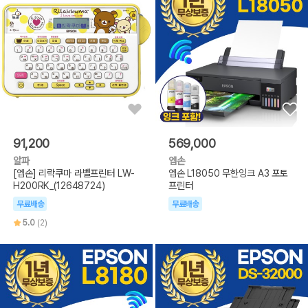
91,200
569,000
알파
엡손
[엡손] 리락쿠마 라벨프린터 LW-
엡손 L18050 무한잉크 A3 포토
H200RK_(12648724)
프린터
무료배송
무료배송
5.0
(2)