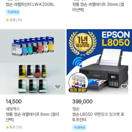
엡손 라벨프린터 LW-K200BL
정품 엡손 라벨테이프 36mm (컬
러선택)
무료배송
4.9
(13)
14,500
399,000
새빛맥스
엡손
정품 엡손 라벨테이프 6mm (컬러
엡손 L8050 무한잉크 잉크젯 포
선택)
토프린터
5.0
(19)
무료배송