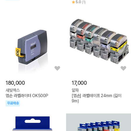
5.0
(1)
180,000
17,000
새빛맥스
알파
엡손 라벨라이터 OK500P
[엡손] 라벨테이프 24mm (길이
9m)
무료배송