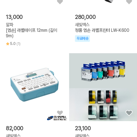
13,000
280,000
알파
새빛맥스
[엡손] 라벨테이프 12mm (길이
정품 엡손 라벨프린터 LW-K600
9m)
무료배송
5.0
(1)
82,000
23,100
새빛맥스
새빛맥스