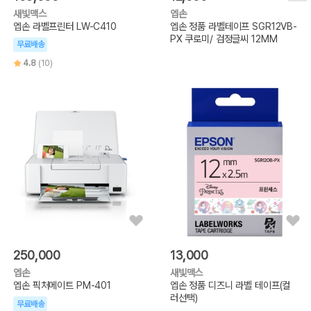
새빛맥스
엡손
엡손 라벨프린터 LW-C410
엡손 정품 라벨테이프 SGR12VB-
PX 쿠로미/ 검정글씨 12MM
무료배송
4.8
(10)
250,000
13,000
엡손
새빛맥스
엡손 픽처메이트 PM-401
엡손 정품 디즈니 라벨 테이프(컬
러선택)
무료배송