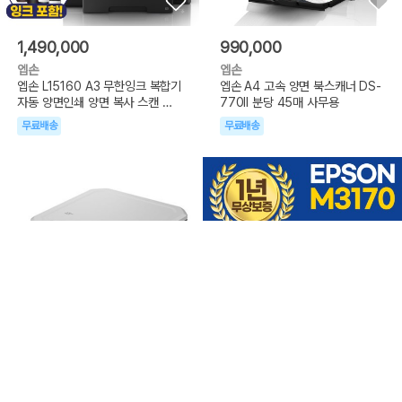
1,490,000
990,000
엡손
엡손
엡손 L15160 A3 무한잉크 복합기
엡손 A4 고속 양면 북스캐너 DS-
자동 양면인쇄 양면 복사 스캔 팩
770II 분당 45매 사무용
스
무료배송
무료배송
774,000
359,000
알파
엡손