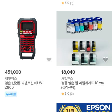
5.0
(1)
451,000
18,040
새빛맥스
새빛맥스
엡손 산업용 라벨프린터 LW-
정품 엡손 펄 라벨테이프 18mm
Z900
(컬러선택)
5.0
(3)
무료배송