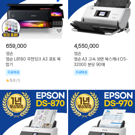
659,000
4,550,000
엡손
엡손
엡손 L8180 무한잉크 A3 포토 복
엡손 A3 고속 양면 북스캐너 DS-
합기
32000 분당 90매
무료배송
무료배송
5.0
(1)