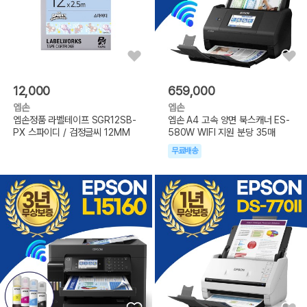
12,000
659,000
엡손
엡손
엡손정품 라벨테이프 SGR12SB-
엡손 A4 고속 양면 북스캐너 ES-
PX 스파이디 / 검정글씨 12MM
580W WIFI 지원 분당 35매
무료배송