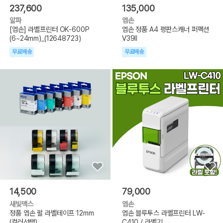
237,600
135,000
알파
엡손
[엡손] 라벨프린터 OK-600P
엡손 정품 A4 평판스캐너 퍼펙션
(6~24mm)_(12648723)
V39II
무료배송
무료배송
14,500
79,000
새빛맥스
엡손
정품 엡손 펄 라벨테이프 12mm
엡손 블루투스 라벨프린터 LW-
(컬러선택)
C410 / 라벨기