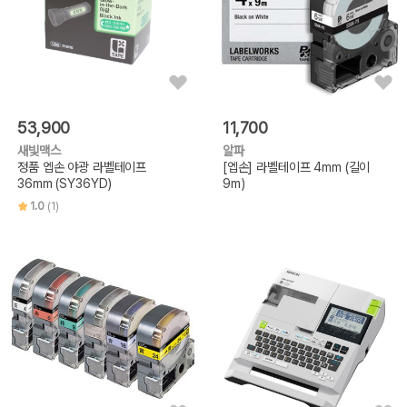
53,900
11,700
새빛맥스
알파
정품 엡손 야광 라벨테이프
[엡손] 라벨테이프 4mm (길이
36mm (SY36YD)
9m)
1.0
(1)