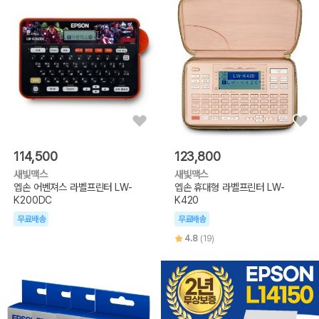
114,500
123,800
새빛맥스
새빛맥스
엡손 어벤져스 라벨프린터 LW-
엡손 휴대형 라벨프린터 LW-
K200DC
K420
무료배송
무료배송
4.8
(19)