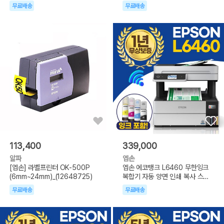
무료배송
무료배송
113,400
339,000
알파
엡손
[엡손] 라벨프린터 OK-500P
엡손 에코탱크 L6460 무한잉크
(6mm~24mm)_(12648725)
복합기 자동 양면 인쇄 복사 스캔
ADF
무료배송
무료배송