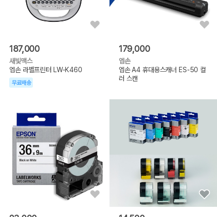
187,000
179,000
새빛맥스
엡손
엡손 라벨프린터 LW-K460
엡손 A4 휴대용스캐너 ES-50 컬
러 스캔
무료배송