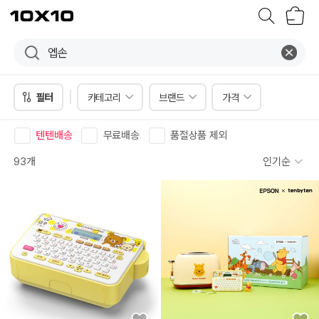
장
텐
바
바
구
이
니
텐
필터
카테고리
브랜드
가격
텐텐배송
무료배송
품절상품 제외
93개
인기순