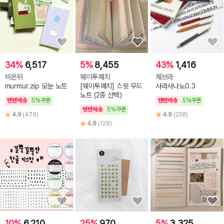
34%
6,517
5%
8,455
43%
1,416
비온뒤
웨이투페치
제브라
murmur.zip 모눈 노트
[웨이투페치] 스윗 무드
사라사나노0.3
노트 (2종 선택)
텐텐배송
5%쿠폰
텐텐배송
5%쿠폰
텐텐배송
5%쿠폰
4.9
(479)
4.9
(238)
4.8
(128)
10%
6,210
25%
970
5%
3,325