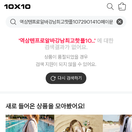
장
텐
바
바
구
이
니
텐
'역삼텐프로알바강남최고핫플1O...'
에 대한
검색결과가 없어요.
상품이 품절되었을 경우
검색 지원이 되지 않을 수 있어요.
다시 검색하기
새로 들어온 상품을 모아봤어요!