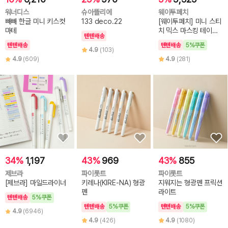
워너디스
슈아뜰리에
웨이투페치
빼빼 한글 미니 키스컷
133 deco.22
[웨이투페치] 미니 스티
마테
치 믹스 마스킹 테이프
텐텐배송
(6종 선택)
텐텐배송
텐텐배송
5%쿠폰
4.9
(103)
4.9
(609)
4.9
(281)
34%
1,197
43%
969
43%
855
제브라
파이롯트
파이롯트
[제브라] 마일드라이너
키레나(KIRE-NA) 형광
지워지는 형광펜 프릭션
펜
라이트
텐텐배송
5%쿠폰
텐텐배송
5%쿠폰
텐텐배송
5%쿠폰
4.9
(6946)
4.9
(426)
4.9
(1080)