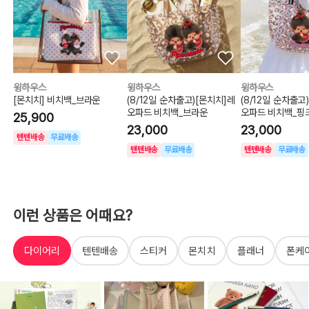
윙하우스
윙하우스
윙하우스
[몬치치] 비치백_브라운
(8/12일 순차출고)[몬치치]레
(8/12일 순차출고
오파드 비치백_브라운
오파드 비치백_핑
25,900
23,000
23,000
텐텐배송
무료배송
텐텐배송
무료배송
텐텐배송
무료배송
이런 상품은 어때요?
다이어리
텐텐배송
스티커
몬치치
플래너
폰케