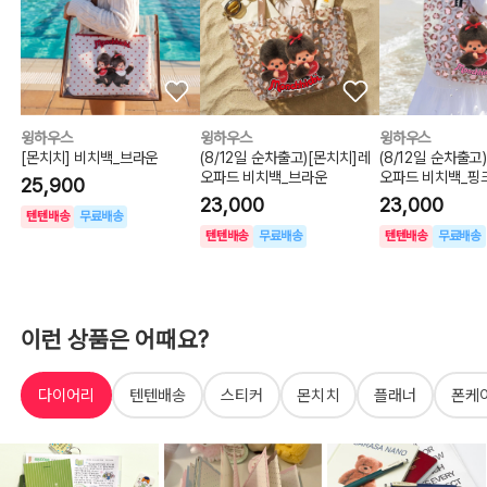
윙하우스
윙하우스
윙하우스
[몬치치] 비치백_브라운
(8/12일 순차출고)[몬치치]레
(8/12일 순차출고
오파드 비치백_브라운
오파드 비치백_핑
25,900
23,000
23,000
텐텐배송
무료배송
텐텐배송
무료배송
텐텐배송
무료배송
이런 상품은 어때요?
다이어리
텐텐배송
스티커
몬치치
플래너
폰케