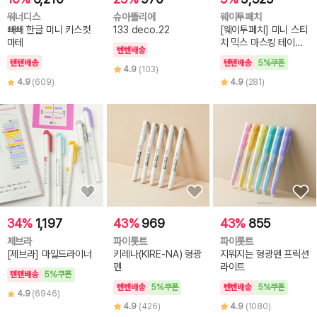
워너디스
슈아뜰리에
웨이투페치
빼빼 한글 미니 키스컷
133 deco.22
[웨이투페치] 미니 스티
마테
치 믹스 마스킹 테이프
텐텐배송
(6종 선택)
텐텐배송
텐텐배송
5%쿠폰
4.9
(103)
4.9
(609)
4.9
(281)
34%
1,197
43%
969
43%
855
제브라
파이롯트
파이롯트
[제브라] 마일드라이너
키레나(KIRE-NA) 형광
지워지는 형광펜 프릭션
펜
라이트
텐텐배송
5%쿠폰
텐텐배송
5%쿠폰
텐텐배송
5%쿠폰
4.9
(6946)
4.9
(426)
4.9
(1080)