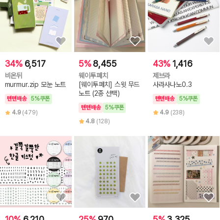
34%
6,517
5%
8,455
43%
1,416
비온뒤
웨이투페치
제브라
murmur.zip 모눈 노트
[웨이투페치] 스윗 무드
사라사나노0.3
노트 (2종 선택)
텐텐배송
5%쿠폰
텐텐배송
5%쿠폰
텐텐배송
5%쿠폰
4.9
(479)
4.9
(238)
4.8
(128)
10%
6,210
25%
970
5%
3,325