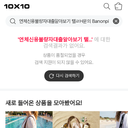
장
텐
바
바
구
이
니
텐
'연체신용불량자대출알아보기 탤...'
에 대한
검색결과가 없어요.
상품이 품절되었을 경우
검색 지원이 되지 않을 수 있어요.
다시 검색하기
새로 들어온 상품을 모아봤어요!