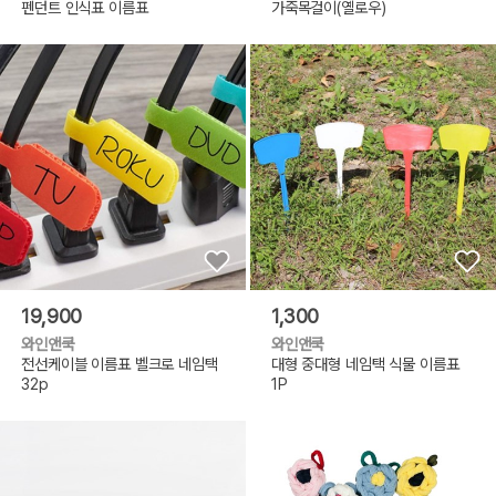
펜던트 인식표 이름표
가죽목걸이(옐로우)
19,900
1,300
와인앤쿡
와인앤쿡
전선케이블 이름표 벨크로 네임택
대형 중대형 네임택 식물 이름표
32p
1P