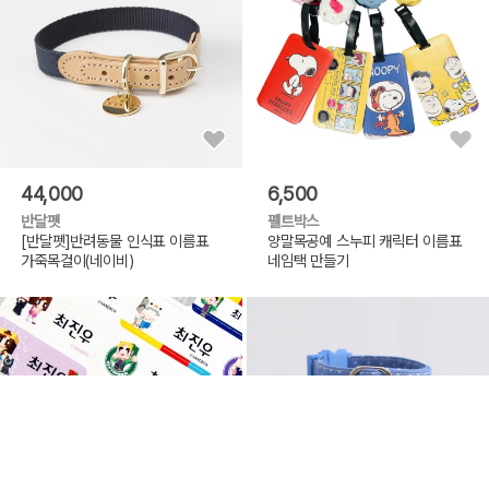
44,000
6,500
반달펫
펠트박스
[반달펫]반려동물 인식표 이름표
양말목공예 스누피 캐릭터 이름표
가죽목걸이(네이비)
네임택 만들기