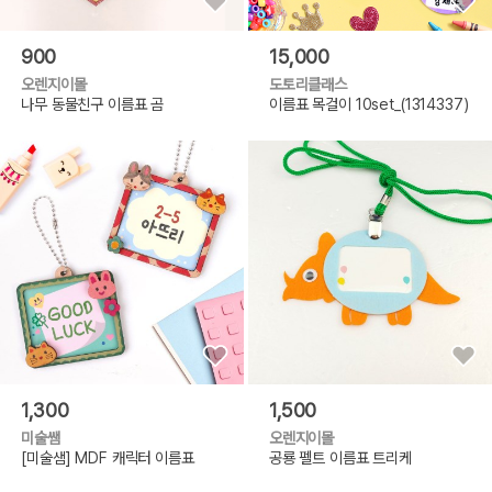
900
15,000
오렌지이몰
도토리클래스
나무 동물친구 이름표 곰
이름표 목걸이 10set_(1314337)
1,300
1,500
미술쌤
오렌지이몰
[미술샘] MDF 캐릭터 이름표
공룡 펠트 이름표 트리케