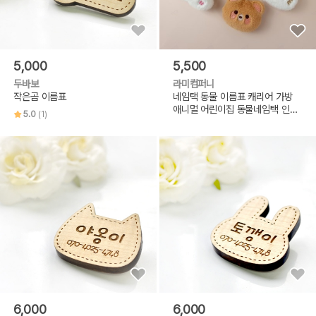
5,000
5,500
두바보
라미컴퍼니
작은곰 이름표
네임택 동물 이름표 캐리어 가방
애니멀 어린이집 동물네임택 인식
5.0
(1)
표
6,000
6,000