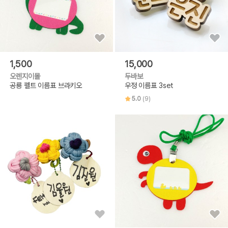
1,500
15,000
오렌지이몰
두바보
공룡 펠트 이름표 브라키오
우정 이름표 3set
5.0
(9)