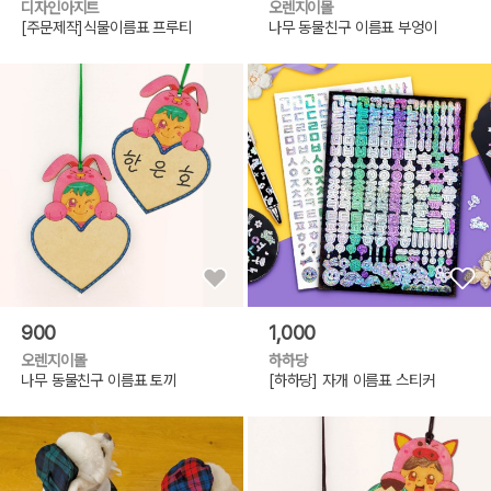
디자인아지트
오렌지이몰
[주문제작]식물이름표 프루티
나무 동물친구 이름표 부엉이
900
1,000
오렌지이몰
하하당
나무 동물친구 이름표 토끼
[하하당] 자개 이름표 스티커