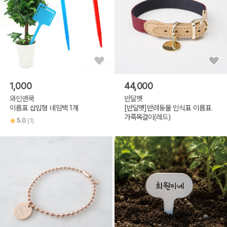
1,000
44,000
와인앤쿡
반달펫
이름표 삽입형 네임택 1개
[반달펫]반려동물 인식표 이름표
가죽목걸이(레드)
5.0
(1)