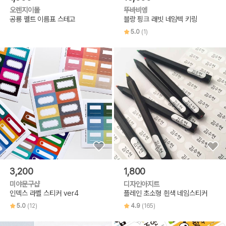
오렌지이몰
뚜바비엥
공룡 펠트 이름표 스테고
블랑 핑크 래빗 네임텍 키링
5.0
(1)
3,200
1,800
미야문구샵
디자인아지트
인덱스 라벨 스티커 ver4
플레인 초소형 흰색 네임스티커
5.0
(12)
4.9
(165)