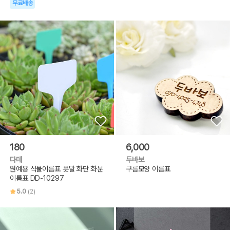
무료배송
180
6,000
다데
두바보
원예용 식물이름표 푯말 화단 화분
구름모양 이름표
이름표 DD-10297
5.0
(2)