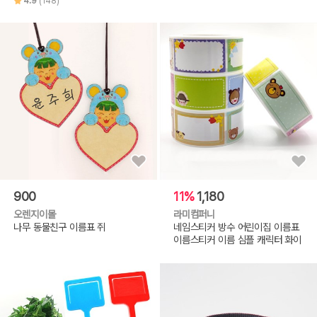
4.9
(148)
900
11%
1,180
오렌지이몰
라미컴퍼니
나무 동물친구 이름표 쥐
네임스티커 방수 어린이집 이름표
이름스티커 이름 심플 캐릭터 화이