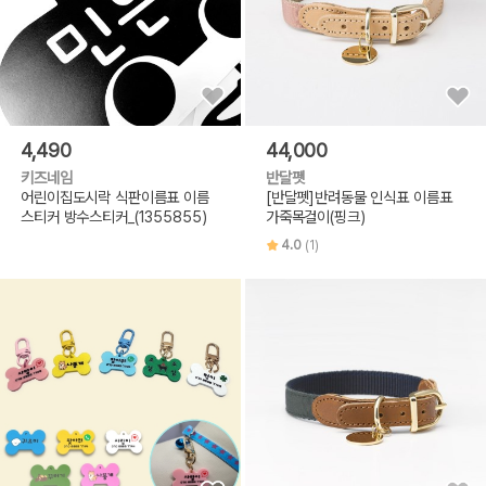
4,490
44,000
키즈네임
반달펫
어린이집도시락 식판이름표 이름
[반달펫]반려동물 인식표 이름표
스티커 방수스티커_(1355855)
가죽목걸이(핑크)
4.0
(1)