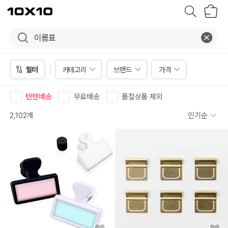
장
텐
바
바
구
이
니
텐
필터
카테고리
브랜드
가격
텐텐배송
무료배송
품절상품 제외
2,102개
인기순