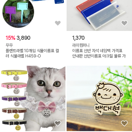
15%
3,890
1,370
무무
라미컴퍼니
플랜트라벨 10개입 식물이름표 컬
이름표 선반 자석 네임택 가격표
러 식물라벨 H459-O
안내판 선반이름표 아크릴 물류 가