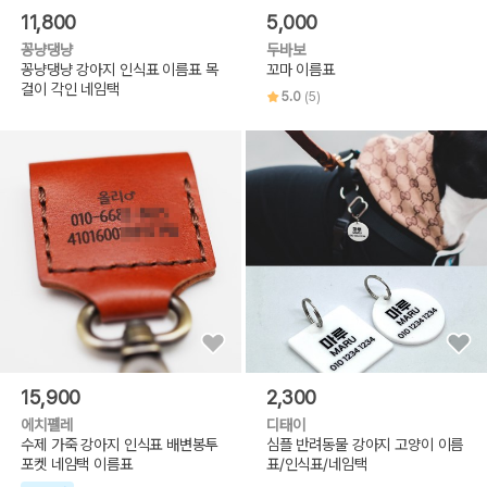
11,800
5,000
꽁냥댕냥
두바보
꽁냥댕냥 강아지 인식표 이름표 목
꼬마 이름표
걸이 각인 네임택
5.0
(5)
15,900
2,300
에치펠레
디태이
수제 가죽 강아지 인식표 배변봉투
심플 반려동물 강아지 고양이 이름
포켓 네임택 이름표
표/인식표/네임택