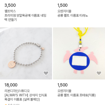
3,500
1,500
펠트박스
오렌지이몰
프리미엄 양말목공예 이름표 네임
공룡 펠트 이름표 티라노
택 만들기
18,000
1,500
리본디자인스튜디오
오렌지이몰
[ALWAYS WITH] 강아지 인식표
공룡 펠트 이름표 프테로(익룡)
목걸이 이름표 (실버 볼체인)