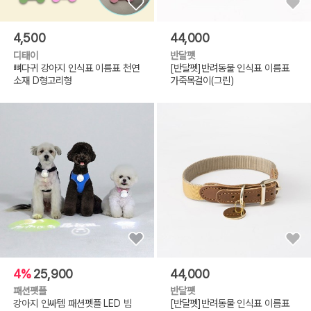
4,500
44,000
디태이
반달펫
뼈다귀 강아지 인식표 이름표 천연
[반달펫]반려동물 인식표 이름표
소재 D형고리형
가죽목걸이(그린)
4%
25,900
44,000
패션펫플
반달펫
강아지 인싸템 패션펫플 LED 빔
[반달펫]반려동물 인식표 이름표