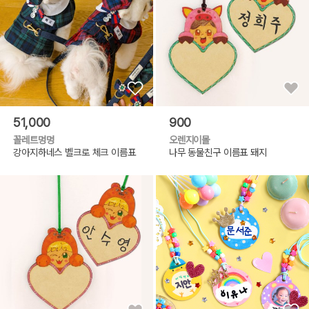
51,000
900
꼴레트멍멍
오렌지이몰
강아지하네스 벨크로 체크 이름표
나무 동물친구 이름표 돼지