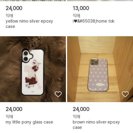
24,000
13,000
익애
익애
yellow nimo silver epoxy
i♥&#65038;home tok
case
24,000
24,000
익애
익애
my little pony glass case
brown nimo silver epoxy
case