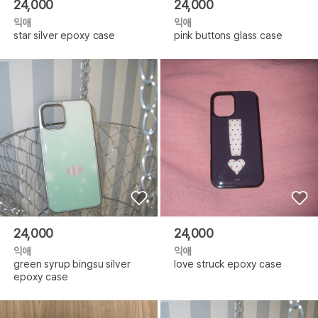
24,000
24,000
익애
익애
star silver epoxy case
pink buttons glass case
24,000
24,000
익애
익애
green syrup bingsu silver
love struck epoxy case
epoxy case