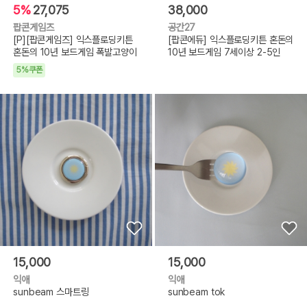
5%
27,075
38,000
팝콘게임즈
공간27
[P][팝콘게임즈] 익스플로딩키튼
[팝콘에듀] 익스플로딩키튼 혼돈의
혼돈의 10년 보드게임 폭발고양이
10년 보드게임 7세이상 2-5인
5%쿠폰
15,000
15,000
익애
익애
sunbeam 스마트링
sunbeam tok