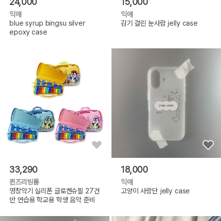
24,000
15,000
익애
익애
blue syrup bingsu silver
감기 걸린 눈사람 jelly case
epoxy case
33,290
18,000
퀸즈리빙룸
익애
영창악기 실리폰 글로켄슈필 27건
고양이 사랑단 jelly case
반 연습용 학교용 학생 음악 준비