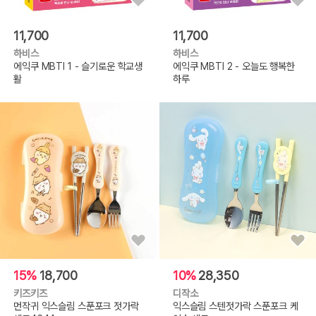
11,700
11,700
하비스
하비스
에익쿠 MBTI 1 - 슬기로운 학교생
에익쿠 MBTI 2 - 오늘도 행복한
활
하루
15%
18,700
10%
28,350
키즈키즈
디작소
먼작귀 익스슬림 스푼포크 젓가락
익스슬림 스텐젓가락 스푼포크 케