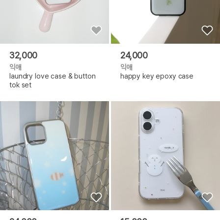
32,000
24,000
익애
익애
laundry love case & button
happy key epoxy case
tok set