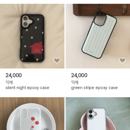
24,000
24,000
익애
익애
silent night epoxy case
green stripe epoxy case