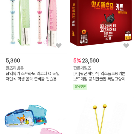
5,360
5%
23,560
퀸즈리빙룸
팝콘게임즈
삼익악기 소프라노 리코더 G 독일
[P][팝콘게임즈] 익스플로딩키튼
저먼식 학생 음악 준비물 연습용
보드게임 공식한글판 폭발고양이
5%쿠폰