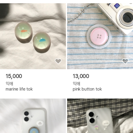
15,000
13,000
익애
익애
marine life tok
pink button tok