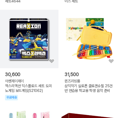
세트4644
이스 세트
30,600
31,500
아쎈제이제이
퀸즈리빙룸
엑스리액션 익스플로드 세트 도미
삼익악기 실로폰 클로겐슈필 25건
노게임 보드게임(S21062)
반 연습용 학교용 학생 음악 준비
무료배송