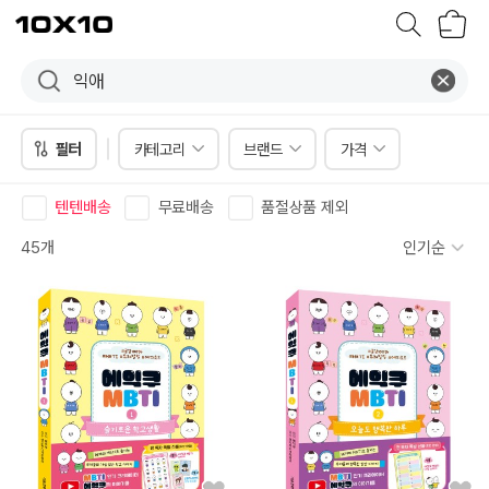
장
텐
바
바
구
이
니
텐
필터
카테고리
브랜드
가격
텐텐배송
무료배송
품절상품 제외
45개
인기순