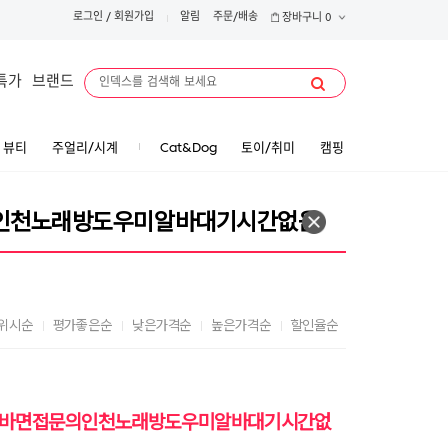
로그인
/
회원가입
알림
주문/배송
장바구니
0
특가
브랜드
뷰티
주얼리/시계
Cat&Dog
토이/취미
캠핑
위시순
평가좋은순
낮은가격순
높은가격순
할인율순
페알바면접문의인천노래방도우미알바대기시간없