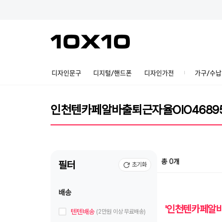
디자인문구
디지털/핸드폰
디자인가전
가구/수납
총 0개
필터
초기화
배송
'인천텐카페알
텐텐배송
(2만원 이상 무료배송)