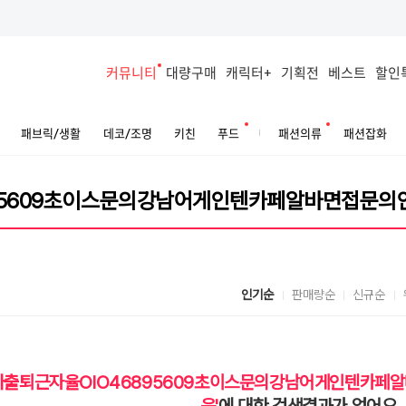
커뮤니티
대량구매
캐릭터+
기획전
베스트
할인
패브릭/생활
데코/조명
키친
푸드
패션의류
패션잡화
인기순
판매량순
신규순
바출퇴근자율OlO46895609초이스문의강남어게인텐카